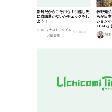
新居だからこそ用心！引越し先
牧野知弘
に盗聴器がないかチェックをし
らが日本
よう！
ションイ
FLAG
ウチコミ！タイム
2019/04/20
牧野
ズ編集部