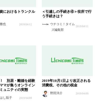
資におけるトランクル
＜引越しの手続き④＞役所で行
う手続きは？
雅也
ウチコミ！タイム
2019/04/12
2019/04/11
ズ編集部
！ 別居・離婚を経験
2019年10月1日より改正される
ママが集うオンライン
消費税、その他の税金
ミュニティの実態
野田洋介
2019/04/09
はし聡子
2019/04/09