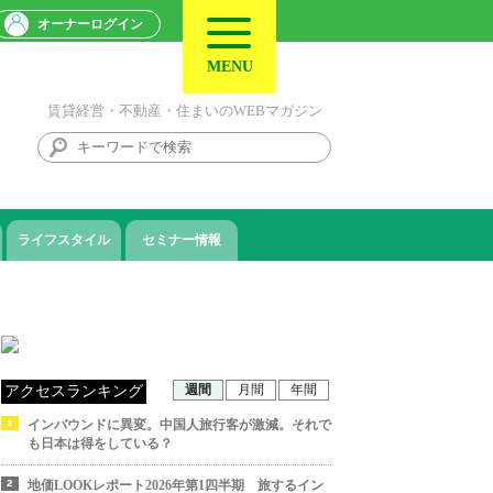
オーナーログイン
MENU
賃貸経営・不動産・住まいのWEBマガジン
ライフスタイル
セミナー情報
週間
月間
年間
アクセスランキング
インバウンドに異変。中国人旅行客が激減。それで
も日本は得をしている？
地価LOOKレポート2026年第1四半期 旅するイン