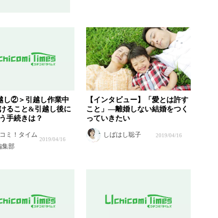
越し②＞引越し作業中
【インタビュー】「愛とは許す
けること&引越し後に
こと」―離婚しない結婚をつく
う手続きは？
っていきたい
コミ！タイム
しばはし聡子
2019/04/16
2019/04/16
編集部