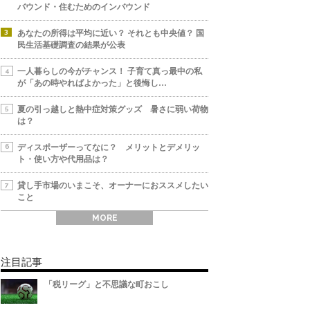
バウンド・住むためのインバウンド
あなたの所得は平均に近い？ それとも中央値？ 国
民生活基礎調査の結果が公表
一人暮らしの今がチャンス！ 子育て真っ最中の私
が「あの時やればよかった」と後悔し…
夏の引っ越しと熱中症対策グッズ 暑さに弱い荷物
は？
ディスポーザーってなに？ メリットとデメリッ
ト・使い方や代用品は？
貸し手市場のいまこそ、オーナーにおススメしたい
こと
MORE
注目記事
「税リーグ」と不思議な町おこし