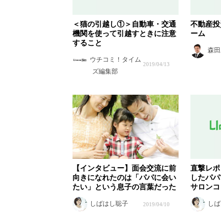
＜猫の引越し①＞自動車・交通
不動産投
機関を使って引越すときに注意
ーム
すること
森田
ウチコミ！タイム
2019/04/13
ズ編集部
【インタビュー】面会交流に前
直撃レポ
向きになれたのは「パパに会い
したパパ
たい」という息子の言葉だった
サロンコ
しばはし聡子
しば
2019/04/10