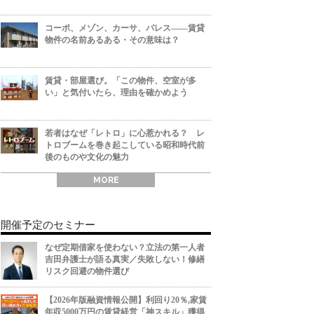
コーポ、メゾン、カーサ、パレス――賃貸
物件の名前あるある・その意味は？
賃貸・部屋選び。「この物件、空室が多
い」と気付いたら、理由を確かめよう
若者はなぜ「レトロ」に心惹かれる？ レ
トロブームを巻き起こしている昭和時代前
後のものや文化の魅力
MORE
開催予定のセミナー
なぜ定期借家を使わない？立法の第一人者
吉田弁護士が語る真実／失敗しない！修繕
リスク回避の物件選び
【2026年版融資情報公開】利回り20％,家賃
年収5000万円の賃貸経営「神スキル」獲得