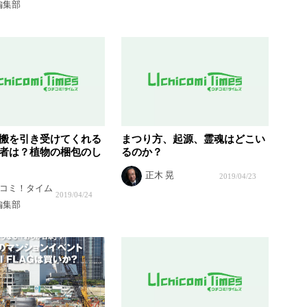
編集部
搬を引き受けてくれる
まつり方、起源、霊魂はどこい
者は？植物の梱包のし
るのか？
正木 晃
2019/04/23
コミ！タイム
2019/04/24
編集部