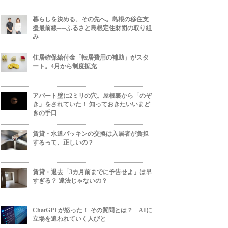
暮らしを決める、その先へ。島根の移住支
援最前線──ふるさと島根定住財団の取り組
み
住居確保給付金「転居費用の補助」がスタ
ート。4月から制度拡充
アパート壁に2ミリの穴。屋根裏から「のぞ
き」をされていた！ 知っておきたいいまど
きの手口
賃貸・水道パッキンの交換は入居者が負担
するって、正しいの？
賃貸・退去「3カ月前までに予告せよ」は早
すぎる？ 違法じゃないの？
ChatGPTが怒った！ その質問とは？ AIに
立場を追われていく人びと