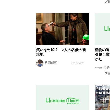
ズ
笑いを封印？ 2人の名優の新
植物の運
境地
引越し業
かた
兵頭頼明
2019/04/25
ウチ
ズ