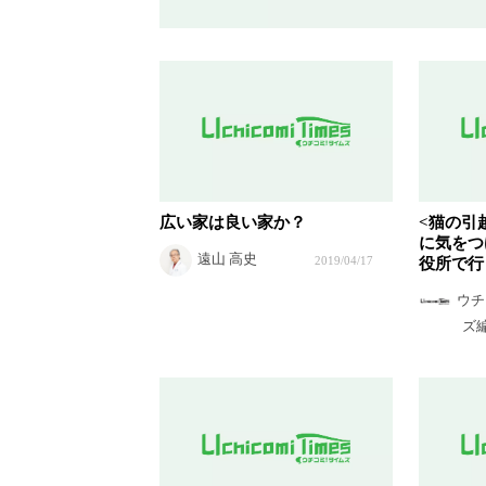
広い家は良い家か？
<猫の引
に気をつ
遠山 高史
2019/04/17
役所で行
ウチ
ズ