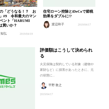
の「どうなる！？ お
住宅ローン控除とiDeCoで節税
」#9 令和最大のマン
効果をダブルに!?
ベント「HARUMI
渡辺和子
2019/04/17
」は買いか？
 知弘
2019/04/19
評価額はこうして決められ
る
火災保険は契約している対象（建物や
家財など）に損害があったときに、元
の状態に...
平野 敦之
2019/04/17