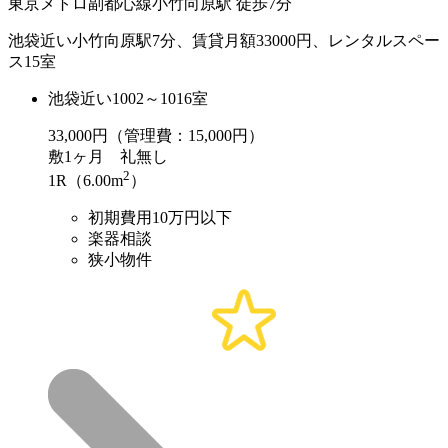
東京メトロ副都心線小竹向原駅 徒歩7分
池袋近い小竹向原駅7分、賃貸月額33000円、レンタルスペー
ス15室
池袋近い1002～1016室
33,000
円（管理費：15,000円）
敷
1ヶ月
礼
無し
2
1R（6.00m
）
初期費用10万円以下
楽器相談
狭小物件