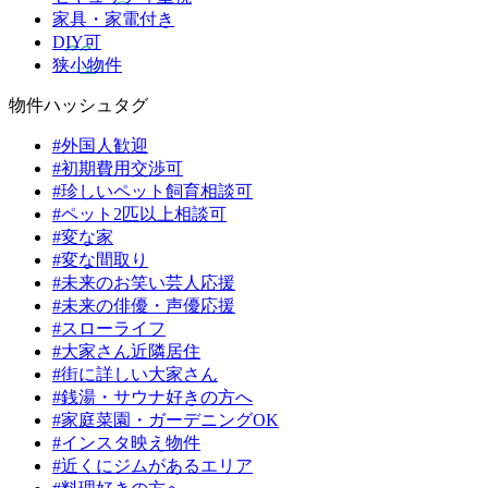
家具・家電付き
DIY可
狭小物件
物件ハッシュタグ
#外国人歓迎
#初期費用交渉可
#珍しいペット飼育相談可
#ペット2匹以上相談可
#変な家
#変な間取り
#未来のお笑い芸人応援
#未来の俳優・声優応援
#スローライフ
#大家さん近隣居住
#街に詳しい大家さん
#銭湯・サウナ好きの方へ
#家庭菜園・ガーデニングOK
#インスタ映え物件
#近くにジムがあるエリア