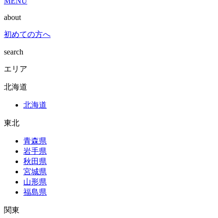
MENU
about
初めての方へ
search
エリア
北海道
北海道
東北
青森県
岩手県
秋田県
宮城県
山形県
福島県
関東