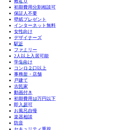
敷礼０
初期費用分割相談可
保証人不要
壁紙プレゼント
インターネット無料
女性向け
デザイナーズ
駅近
ファミリー
2人以上入居可能
学生向け
コンロ２口以上
事務所・店舗
戸建て
古民家
動画付き
初期費用10万円以下
即入居可
お風呂自慢
楽器相談
防音
セキュリティ重視