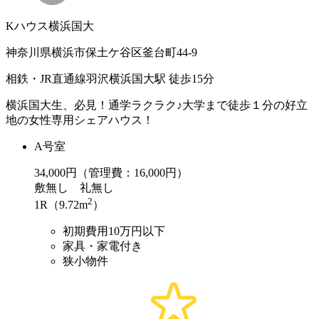
Kハウス横浜国大
神奈川県横浜市保土ケ谷区釜台町44-9
相鉄・JR直通線羽沢横浜国大駅 徒歩15分
横浜国大生、必見！通学ラクラク♪大学まで徒歩１分の好立
地の女性専用シェアハウス！
A号室
34,000
円（管理費：16,000円）
敷
無し
礼
無し
2
1R（9.72m
）
初期費用10万円以下
家具・家電付き
狭小物件