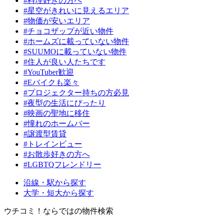
#料理好きの方へ
#星空がきれいに見えるエリア
#物価が安いエリア
#チョコザップが近い物件
#ホームズに載っていない物件
#SUUMOに載っていない物件
#住人が良い人たちです
#YouTuber歓迎
#Eバイクも楽々
#プロジェクター持ちの方必見
#夜型の生活にぴったり
#映画の聖地に移住
#憧れのホームバー
#譲渡型賃貸
#トレインビュー
#お散歩好きの方へ
#LGBTQフレンドリー
沿線・駅から探す
大学・短大から探す
ウチコミ！ならではの物件検索