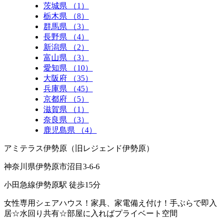
茨城県 （1）
栃木県 （8）
群馬県 （3）
長野県 （4）
新潟県 （2）
富山県 （3）
愛知県 （10）
大阪府 （35）
兵庫県 （45）
京都府 （5）
滋賀県 （1）
奈良県 （3）
鹿児島県 （4）
アミテラス伊勢原（旧レジェンド伊勢原）
神奈川県伊勢原市沼目3-6-6
小田急線伊勢原駅 徒歩15分
女性専用シェアハウス！家具、家電備え付け！手ぶらで即入
居☆水回り共有☆部屋に入ればプライベート空間