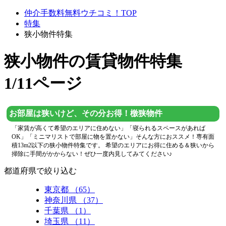
仲介手数料無料ウチコミ！TOP
特集
狭小物件特集
狭小物件
の賃貸物件特集
1/11ページ
お部屋は狭いけど、その分お得！檄狭物件
「家賃が高くて希望のエリアに住めない」「寝られるスペースがあれば
OK」「ミニマリストで部屋に物を置かない」そんな方におススメ！専有面
積13m2以下の狭小物件特集です。 希望のエリアにお得に住める＆狭いから
掃除に手間がかからない！ぜひ一度内見してみてください♪
都道府県で絞り込む
東京都 （65）
神奈川県 （37）
千葉県 （1）
埼玉県 （11）