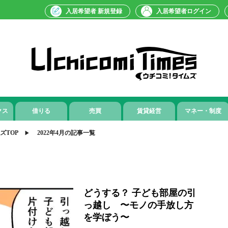
入居希望者 新規登録
入居希望者ログイン
クス
借りる
売買
賃貸経営
マネー・制度
ズTOP
2022年4月の記事一覧
どうする？ 子ども部屋の引
っ越し 〜モノの手放し方
を学ぼう〜