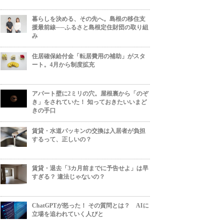
暮らしを決める、その先へ。島根の移住支
援最前線──ふるさと島根定住財団の取り組
み
住居確保給付金「転居費用の補助」がスタ
ート。4月から制度拡充
アパート壁に2ミリの穴。屋根裏から「のぞ
き」をされていた！ 知っておきたいいまど
きの手口
賃貸・水道パッキンの交換は入居者が負担
するって、正しいの？
賃貸・退去「3カ月前までに予告せよ」は早
すぎる？ 違法じゃないの？
ChatGPTが怒った！ その質問とは？ AIに
立場を追われていく人びと