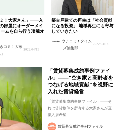
ミ！大家さん」——入
築古⼾建ての再⽣は「社会貢献
の部屋にオーダーメイ
になる投資」 地域再⽣にも寄与
ォームを自ら行う凄腕オ
していきたい
ウチコミ！タイム
2022/04/14
きコミ！大家
ズ編集部
2022/04/15
ん」
「賃貸募集成約事例ファイ
ル」——"空き家と高齢者を
つなげる地域貢献"を視野に
入れた賃貸経営
「賃貸募集成約事例ファイル」——そ
れは賃貸物件を所有する大家さんが直
接入居希望...
賃貸募集成約事例ファイル