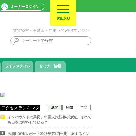
オーナーログイン
MENU
賃貸経営・不動産・住まいのWEBマガジン
ライフスタイル
セミナー情報
週間
月間
年間
アクセスランキング
インバウンドに異変。中国人旅行客が激減。それで
も日本は得をしている？
地価LOOKレポート2026年第1四半期 旅するイン