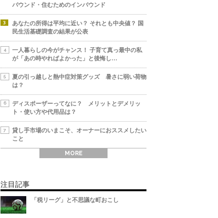
バウンド・住むためのインバウンド
あなたの所得は平均に近い？ それとも中央値？ 国
民生活基礎調査の結果が公表
一人暮らしの今がチャンス！ 子育て真っ最中の私
が「あの時やればよかった」と後悔し…
夏の引っ越しと熱中症対策グッズ 暑さに弱い荷物
は？
ディスポーザーってなに？ メリットとデメリッ
ト・使い方や代用品は？
貸し手市場のいまこそ、オーナーにおススメしたい
こと
MORE
注目記事
「税リーグ」と不思議な町おこし