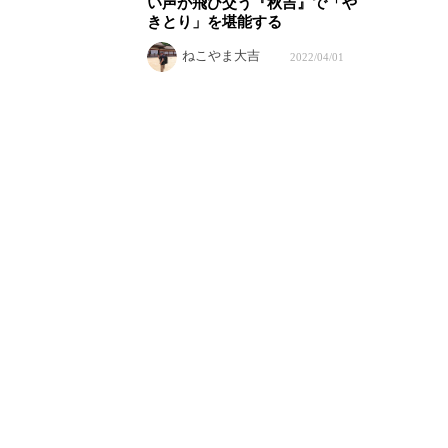
い声が飛び交う『秋吉』で「や
きとり」を堪能する
ねこやま大吉
2022/04/01