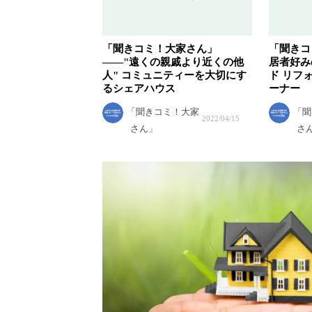
「聞きコミ！大家さん」
「聞きコ
——"遠くの親戚より近くの他
居者好み
人" コミュニティーを大切にす
ド リフ
るシェアハウス
ーナー
「聞きコミ！大家
「聞
2022/04/15
さん」
さ