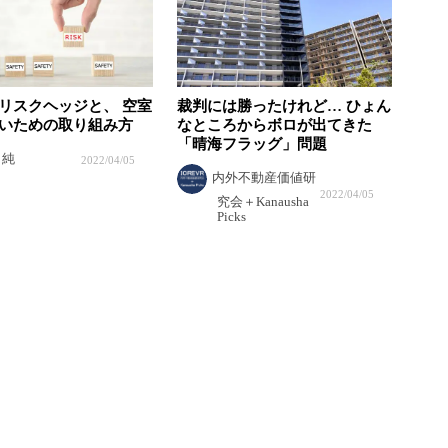
リスクヘッジと、 空室
裁判には勝ったけれど… ひょん
いための取り組み方
なところからボロが出てきた
「晴海フラッグ」問題
 純
2022/04/05
内外不動産価値研
2022/04/05
究会＋Kanausha
Picks