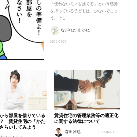
「使わないモノを捨てる」という感覚
を持っている子どもは、少ないでしょ
う。そし...
ながれだ あかね
2022/04/29
から部屋を借りている
賃貸住宅の管理業務等の適正化
？ 賃貸住宅の「かた
に関する法律について
さらいしてみよう
森田雅也
2022/04/21