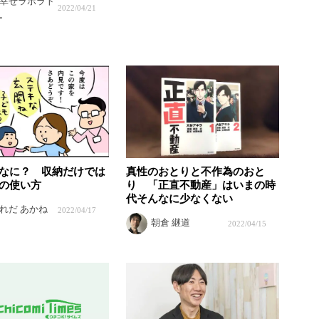
幸せラボラト
2022/04/21
ー
なに？ 収納だけでは
真性のおとりと不作為のおと
の使い方
り 「正直不動産」はいまの時
代そんなに少なくない
れだ あかね
2022/04/17
朝倉 継道
2022/04/15