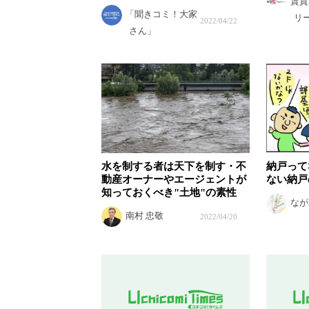
賃貸
「聞きコミ！大家
リ
2022/04/22
さん」
水を制する者は天下を制す・不
納戸って
動産オーナーやエージェントが
ない納戸
知っておくべき"土地"の素性
なが
南村 忠敬
2022/04/20