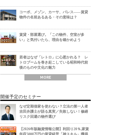
コーポ、メゾン、カーサ、パレス――賃貸
物件の名前あるある・その意味は？
賃貸・部屋選び。「この物件、空室が多
い」と気付いたら、理由を確かめよう
若者はなぜ「レトロ」に心惹かれる？ レ
トロブームを巻き起こしている昭和時代前
後のものや文化の魅力
MORE
開催予定のセミナー
なぜ定期借家を使わない？立法の第一人者
吉田弁護士が語る真実／失敗しない！修繕
リスク回避の物件選び
【2026年版融資情報公開】利回り20％,家賃
年収5000万円の賃貸経営「神スキル」獲得