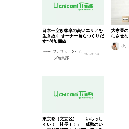
⽇本⼀空き家率の⾼いエリアを
大家業の
⽣き抜く オーナー自らつくりだ
にさせな
す"付加価値"
小川
ウチコミ！タイム
2022/04/08
ズ編集部
東京都（文京区） 「いらっし
ゃい！ 社長！！」 威勢のい