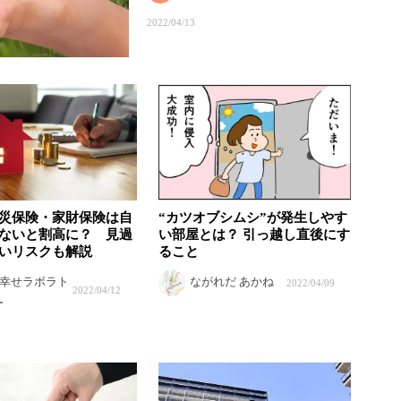
2022/04/13
災保険・家財保険は自
“カツオブシムシ”が発生しやす
ないと割高に？ 見過
い部屋とは？ 引っ越し直後にす
いリスクも解説
ること
幸せラボラト
ながれだ あかね
2022/04/09
2022/04/12
ー