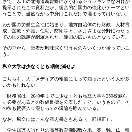
さて、以上の北海道新幹線にかかわるショッキングな内容が
提示されたこの資料だが、総合的な国力の強化がテーマとい
うことで、当然ながら中身はこれだけで埋まってはいない。
わが国の労働生産性に始まり、地方自治体の行財政、人材育
成、医療・介護、住宅、防衛等々、さまざまな分野にわたっ
ての国の課題が網羅された、範囲の広いものとなっている。
その中から、筆者が興味深く思うものをいくつか拾っていこ
う。
私立大学は少なくとも4割削減せよ
こちらも、大手メディアの報道によって知ったという人が多
いかもしれない。
「財務省は、2040年までに少なくとも私立大学を250校減ら
す必要があるとの数値目標を公表した」と、いうもので、そ
の後も賛否入り混じっての議論を呼んでいる。
なお、原文にはこんな添え書きもある（一部補正）。
「学生10万人当たりの高等教育機関数を米、英、独、仏、韓