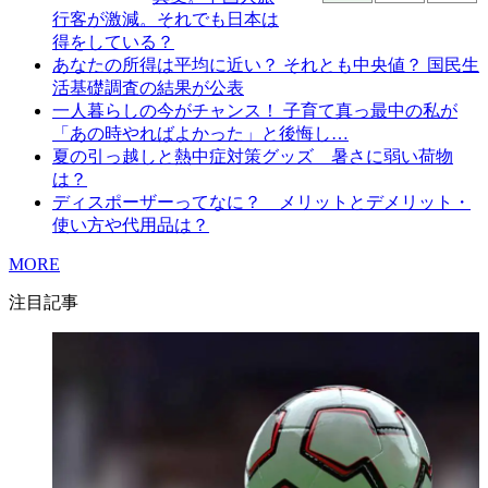
行客が激減。それでも日本は
得をしている？
あなたの所得は平均に近い？ それとも中央値？ 国民生
活基礎調査の結果が公表
一人暮らしの今がチャンス！ 子育て真っ最中の私が
「あの時やればよかった」と後悔し…
夏の引っ越しと熱中症対策グッズ 暑さに弱い荷物
は？
ディスポーザーってなに？ メリットとデメリット・
使い方や代用品は？
MORE
注目記事