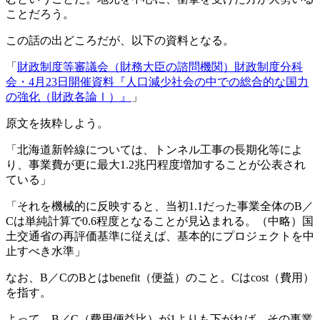
ことだろう。
この話の出どころだが、以下の資料となる。
「
財政制度等審議会（財務大臣の諮問機関）財政制度分科
会・4月23日開催資料『人口減少社会の中での総合的な国力
の強化（財政各論Ⅰ）』
」
原文を抜粋しよう。
「北海道新幹線については、トンネル工事の長期化等によ
り、事業費が更に最大1.2兆円程度増加することが公表され
ている」
「それを機械的に反映すると、当初1.1だった事業全体のB／
Cは単純計算で0.6程度となることが見込まれる。（中略）国
土交通省の再評価基準に従えば、基本的にプロジェクトを中
止すべき水準」
なお、B／CのBとはbenefit（便益）のこと。Cはcost（費用）
を指す。
よって、B／C（費用便益比）が1よりも下がれば、その事業