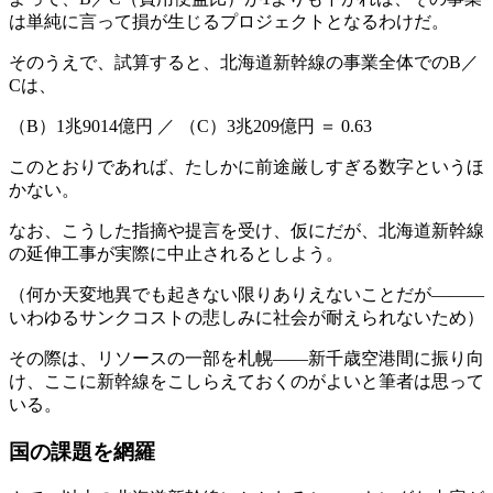
は単純に言って損が生じるプロジェクトとなるわけだ。
そのうえで、試算すると、北海道新幹線の事業全体でのB／
Cは、
（B）1兆9014億円 ／ （C）3兆209億円 ＝ 0.63
このとおりであれば、たしかに前途厳しすぎる数字というほ
かない。
なお、こうした指摘や提言を受け、仮にだが、北海道新幹線
の延伸工事が実際に中止されるとしよう。
（何か天変地異でも起きない限りありえないことだが―――
いわゆるサンクコストの悲しみに社会が耐えられないため）
その際は、リソースの一部を札幌――新千歳空港間に振り向
け、ここに新幹線をこしらえておくのがよいと筆者は思って
いる。
国の課題を網羅