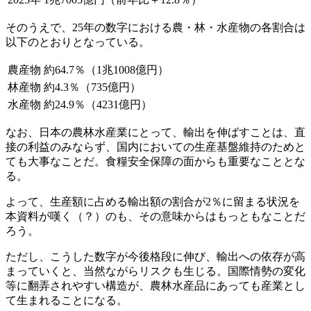
そのうえで、25年の数字における農・林・水産物の各割合は
以下のとおりとなっている。
農産物
約64.7％（1兆1008億円）
林産物
約4.3％（735億円）
水産物
約24.9％（4231億円）
なお、日本の農林水産業にとって、輸出を伸ばすことは、直
接の利益のみならず、国内においての生産基盤維持のためと
ても大事なことだ。食糧安全保障の面からも重要なこととな
る。
よって、生産額に占める輸出額の割合が2％に留まる状況を
本資料が嘆く（？）のも、その意味からはもっともなことだ
ろう。
ただし、こうした数字が今後格段に伸び、輸出への依存が高
まっていくと、当然ながらリスクも生じる。国際情勢の変化
等に翻弄されやすい構造が、農林水産品にあっても産業とし
て生まれることになる。