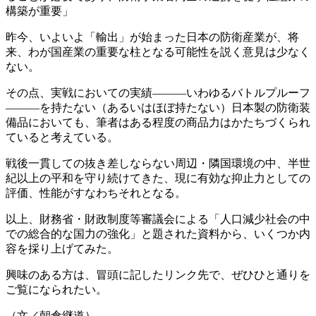
構築が重要」
昨今、いよいよ「輸出」が始まった日本の防衛産業が、将
来、わが国産業の重要な柱となる可能性を説く意見は少なく
ない。
その点、実戦においての実績―――いわゆるバトルプルーフ
―――を持たない（あるいはほぼ持たない）日本製の防衛装
備品においても、筆者はある程度の商品力はかたちづくられ
ていると考えている。
戦後一貫しての抜き差しならない周辺・隣国環境の中、半世
紀以上の平和を守り続けてきた、現に有効な抑止力としての
評価、性能がすなわちそれとなる。
以上、財務省・財政制度等審議会による「人口減少社会の中
での総合的な国力の強化」と題された資料から、いくつか内
容を採り上げてみた。
興味のある方は、冒頭に記したリンク先で、ぜひひと通りを
ご覧になられたい。
（文／朝倉継道）