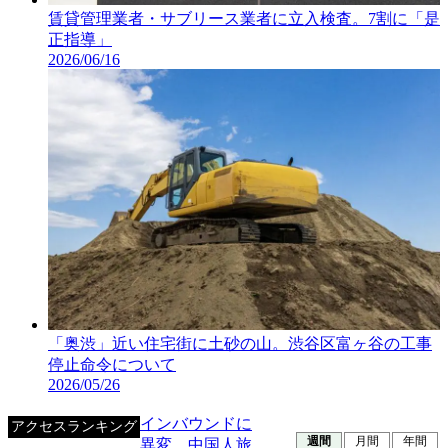
賃貸管理業者・サブリース業者に立入検査。7割に「是
正指導」
2026/06/16
「奥渋」近い住宅街に土砂の山。渋谷区富ヶ谷の工事
停止命令について
2026/05/26
インバウンドに
アクセスランキング
週間
月間
年間
異変。中国人旅