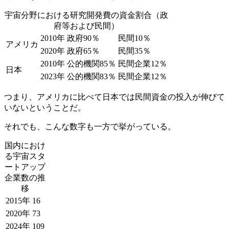
宇宙分野における研究開発費の資金割合（政
府等および民間）
2010年
政府90％
民間10％
アメリカ
2020年
政府65％
民間35％
2010年
公的機関85％
民間企業12％
日本
2023年
公的機関83％
民間企業12％
つまり、アメリカに比べて日本では民間資金の投入が伸びて
いないということだ。
それでも、こんな数字も一方で挙がっている。
国内におけ
る宇宙スタ
ートアップ
企業数の推
移
2015年
16
2020年
73
2024年
109