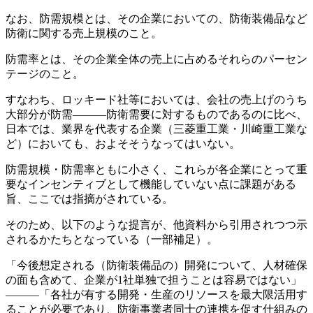
なお、防需規模とは、その企業においての、防衛装備品など
防衛に関する売上規模のこと。
防需率とは、その企業全体の売上に占めるそれらのパーセン
テージのこと。
すなわち、ロッキード社等においては、会社の売上げのうち
大部分が防需―――防衛需要に対するものであるのに比べ、
日本では、業界を代表する企業（三菱重工業・川崎重工業な
ど）においても、およそそうなってはいない。
防需規模・防需率ともに小さく、これらが各企業にとって重
要なインセンティブとして機能していない点に課題がある
旨、ここでは指摘がされている。
そのため、以下のような提言が、他資料から引用されつつ示
されるかたちとなっている（一部補足）。
「今後想定される（防衛装備品の）開発について、人材確保
の面も含めて、企業が1社単独で担うことは容易ではない」
―――「各社が有する開発・生産のリソースを最大限活用す
ることが必要であり、防衛事業者同士の連携を促す仕組みの