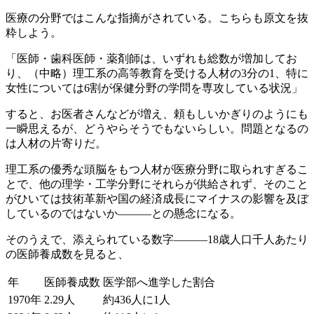
医療の分野ではこんな指摘がされている。こちらも原文を抜
粋しよう。
「医師・歯科医師・薬剤師は、いずれも総数が増加してお
り、（中略）理工系の高等教育を受ける人材の3分の1、特に
女性については6割が保健分野の学問を専攻している状況」
すると、お医者さんなどが増え、頼もしいかぎりのようにも
一瞬思えるが、どうやらそうでもないらしい。問題となるの
は人材の片寄りだ。
理工系の優秀な頭脳をもつ人材が医療分野に取られすぎるこ
とで、他の理学・工学分野にそれらが供給されず、そのこと
がひいては技術革新や国の経済成長にマイナスの影響を及ぼ
しているのではないか―――との懸念になる。
そのうえで、添えられている数字―――18歳人口千人あたり
の医師養成数を見ると、
年
医師養成数
医学部へ進学した割合
1970年
2.29人
約436人に1人