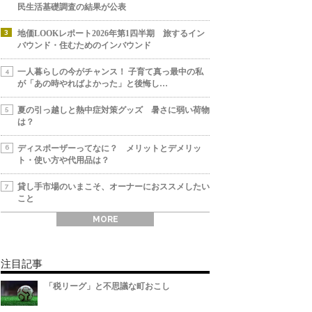
民生活基礎調査の結果が公表
地価LOOKレポート2026年第1四半期 旅するイン
バウンド・住むためのインバウンド
一人暮らしの今がチャンス！ 子育て真っ最中の私
が「あの時やればよかった」と後悔し…
夏の引っ越しと熱中症対策グッズ 暑さに弱い荷物
は？
ディスポーザーってなに？ メリットとデメリッ
ト・使い方や代用品は？
貸し手市場のいまこそ、オーナーにおススメしたい
こと
MORE
注目記事
「税リーグ」と不思議な町おこし