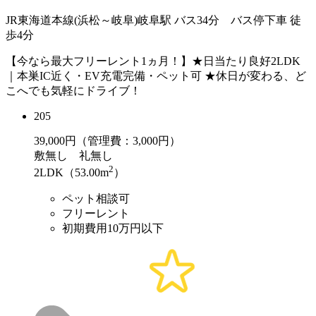
JR東海道本線(浜松～岐阜)岐阜駅 バス34分 バス停下車 徒
歩4分
【今なら最大フリーレント1ヵ月！】★日当たり良好2LDK
｜本巣IC近く・EV充電完備・ペット可 ★休日が変わる、ど
こへでも気軽にドライブ！
205
39,000
円（管理費：3,000円）
敷
無し
礼
無し
2
2LDK（53.00m
）
ペット相談可
フリーレント
初期費用10万円以下