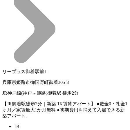
リープラス御着駅前Ⅱ
兵庫県姫路市御国野町御着305-8
JR神戸線(神戸～姫路)御着駅 徒歩2分
【JR御着駅徒歩2分｜新築 1K賃貸アパート】 ●敷金0・礼金1
ヶ月／家賃最大1か月無料 ●初期費用を抑えて入居できる新
築アパート。
1B