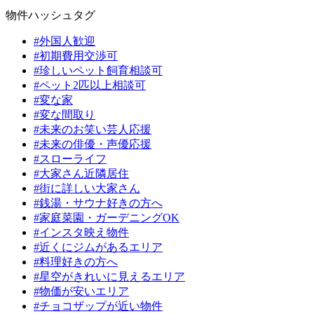
物件ハッシュタグ
#外国人歓迎
#初期費用交渉可
#珍しいペット飼育相談可
#ペット2匹以上相談可
#変な家
#変な間取り
#未来のお笑い芸人応援
#未来の俳優・声優応援
#スローライフ
#大家さん近隣居住
#街に詳しい大家さん
#銭湯・サウナ好きの方へ
#家庭菜園・ガーデニングOK
#インスタ映え物件
#近くにジムがあるエリア
#料理好きの方へ
#星空がきれいに見えるエリア
#物価が安いエリア
#チョコザップが近い物件