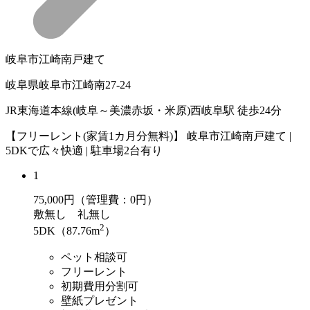
岐阜市江崎南戸建て
岐阜県岐阜市江崎南27-24
JR東海道本線(岐阜～美濃赤坂・米原)西岐阜駅 徒歩24分
【フリーレント(家賃1カ月分無料)】 岐阜市江崎南戸建て |
5DKで広々快適 | 駐車場2台有り
1
75,000
円（管理費：0円）
敷
無し
礼
無し
2
5DK（87.76m
）
ペット相談可
フリーレント
初期費用分割可
壁紙プレゼント