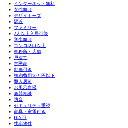
インターネット無料
女性向け
デザイナーズ
駅近
ファミリー
2人以上入居可能
学生向け
コンロ２口以上
事務所・店舗
戸建て
古民家
動画付き
初期費用10万円以下
即入居可
お風呂自慢
楽器相談
防音
セキュリティ重視
家具・家電付き
DIY可
狭小物件