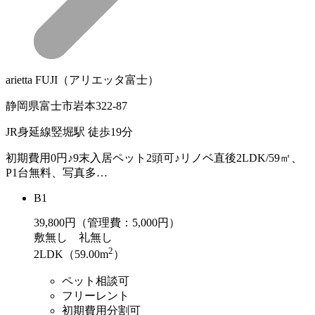
arietta FUJI（アリエッタ富士）
静岡県富士市岩本322-87
JR身延線竪堀駅 徒歩19分
初期費用0円♪9末入居ペット2頭可♪リノベ直後2LDK/59㎡、
P1台無料、写真多…
B1
39,800
円（管理費：5,000円）
敷
無し
礼
無し
2
2LDK（59.00m
）
ペット相談可
フリーレント
初期費用分割可