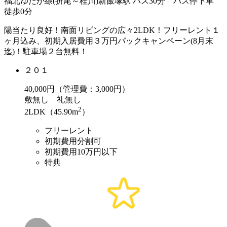
福北ゆたか線(折尾～桂川)新飯塚駅 バス30分 バス停下車
徒歩0分
陽当たり良好！南面リビングの広々2LDK！フリーレント１
ヶ月込み、初期入居費用３万円パックキャンペーン(8月末
迄)！駐車場２台無料！
２０１
40,000
円（管理費：3,000円）
敷
無し
礼
無し
2
2LDK（45.90m
）
フリーレント
初期費用分割可
初期費用10万円以下
特典