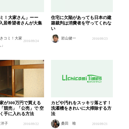
ミ！大家さん」ーー
住宅に欠陥があっても日本の建
き入居希望者さんが大集
築裁判は消費者を守ってくれな
い
きコミ！大家
岩山健一
2016/09/23
2016/09/24
ん」
家が300万円で買える
カビや汚れをスッキリ落とす！
「競売」「公売」で 空
洗濯槽をきれいに大掃除する方
く手に入れる方法
法
 洋子
桑田 唯
2016/09/22
2016/09/21