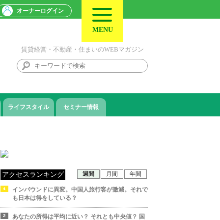
オーナーログイン
MENU
賃貸経営・不動産・住まいのWEBマガジン
ライフスタイル
セミナー情報
週間
月間
年間
アクセスランキング
インバウンドに異変。中国人旅行客が激減。それで
も日本は得をしている？
あなたの所得は平均に近い？ それとも中央値？ 国