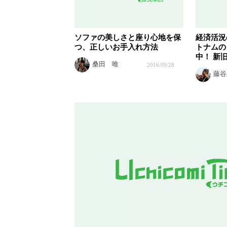
ソファの美しさと座り心地を保
経済活況
つ、正しいお手入れ方法
トナムの
中！ 新
桑田 唯
2016/09/28
藤谷