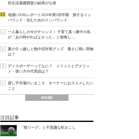
民生活基礎調査の結果が公表
地価LOOKレポート2026年第1四半期 旅するイン
バウンド・住むためのインバウンド
一人暮らしの今がチャンス！ 子育て真っ最中の私
が「あの時やればよかった」と後悔し…
夏の引っ越しと熱中症対策グッズ 暑さに弱い荷物
は？
ディスポーザーってなに？ メリットとデメリッ
ト・使い方や代用品は？
貸し手市場のいまこそ、オーナーにおススメしたい
こと
MORE
注目記事
「税リーグ」と不思議な町おこし