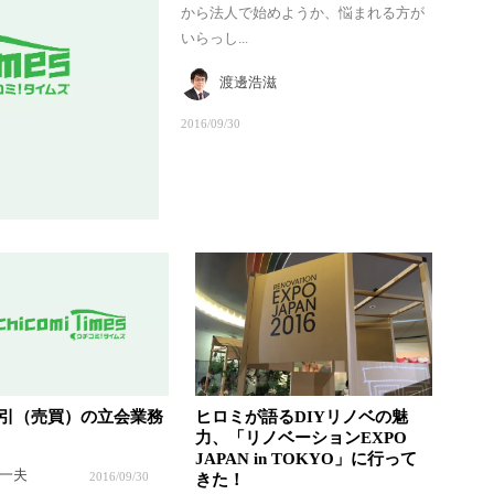
から法人で始めようか、悩まれる方が
いらっし...
渡邊浩滋
2016/09/30
引（売買）の立会業務
ヒロミが語るDIYリノベの魅
力、「リノベーションEXPO
JAPAN in TOKYO」に行って
一夫
2016/09/30
きた！