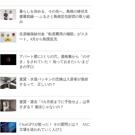
暮らしを決める、その先へ。島根の移住支
援最前線──ふるさと島根定住財団の取り組
み
住居確保給付金「転居費用の補助」がスタ
ート。4月から制度拡充
アパート壁に2ミリの穴。屋根裏から「のぞ
き」をされていた！ 知っておきたいいまど
きの手口
賃貸・水道パッキンの交換は入居者が負担
するって、正しいの？
賃貸・退去「3カ月前までに予告せよ」は早
すぎる？ 違法じゃないの？
ChatGPTが怒った！ その質問とは？ AIに
立場を追われていく人びと