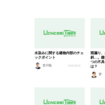
水染みに関する建物内部のチェ
雨漏り、
ックポイント
斜…。建
つの不具
皆川聡
2016/09/29
は？
菅 