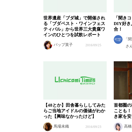
世界遺産「ブダ城」で開催され
「聞きコ
る「ブダペスト・ワインフェス
DIY好
ティバル」から世界三大貴腐ワ
合！
インのひとつを試飲レポート
「聞
パップ英子
2016/09/25
さ
【48とか】田舎暮らししてみた
首都圏の
らご当地アイドルの価値がわか
ことも！
った【興味なかったけど】
き家を安
馬場未織
高橋
2016/09/23