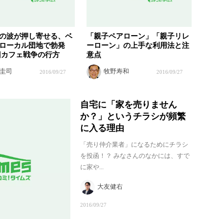
の波が押し寄せる、ベ
「親子ペアローン」「親子リレ
ローカル団地で勃発
ーローン」の上手な利用法と注
旧カフェ戦争の行方
意点
圭司
牧野寿和
2016/09/27
2016/09/27
自宅に「家を売りません
か？」というチラシが頻繁
に入る理由
「売り仲介業者」になるためにチラシ
を投函！？ みなさんのなかには、すで
に家や...
大友健右
2016/09/27