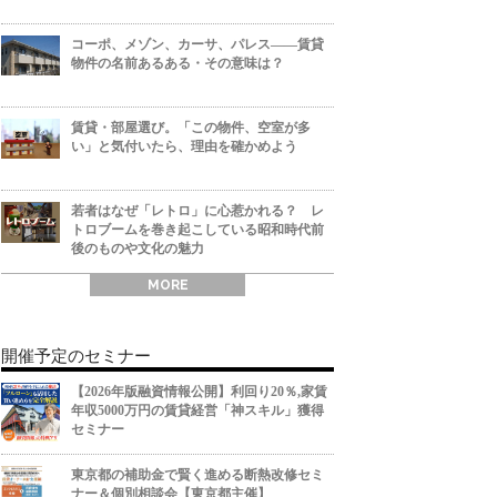
コーポ、メゾン、カーサ、パレス――賃貸
物件の名前あるある・その意味は？
賃貸・部屋選び。「この物件、空室が多
い」と気付いたら、理由を確かめよう
若者はなぜ「レトロ」に心惹かれる？ レ
トロブームを巻き起こしている昭和時代前
後のものや文化の魅力
MORE
開催予定のセミナー
【2026年版融資情報公開】利回り20％,家賃
年収5000万円の賃貸経営「神スキル」獲得
セミナー
東京都の補助金で賢く進める断熱改修セミ
ナー＆個別相談会【東京都主催】