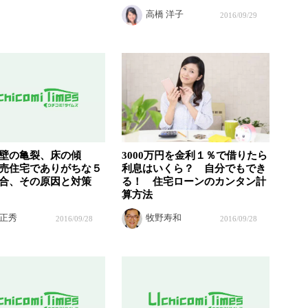
高橋 洋子
2016/09/29
壁の亀裂、床の傾
3000万円を金利１％で借りたら
売住宅でありがちな５
利息はいくら？ 自分でもでき
合、その原因と対策
る！ 住宅ローンのカンタン計
算方法
正秀
牧野寿和
2016/09/28
2016/09/28