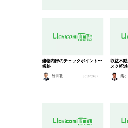
建物内部のチェックポイント〜
収益不動
傾斜
スク軽減
皆川聡
熊ヶ
2016/09/27