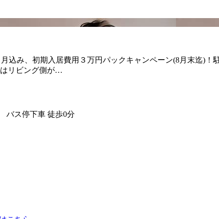
ヶ月込み、初期入居費用３万円パックキャンペーン(8月末迄)！
はリビング側が…
 バス停下車 徒歩0分