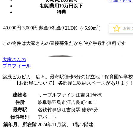
詳細・内見
初期費用10万円以下
特典
2
40,000
円
3,000円
敷金0
/
礼金0
2LDK（45.90m
）
お気
この物件は大家さんの直接募集だから
仲介手数料無料
です
大家さんの
プロフィール
築浅ピカピカ、広々。最寄駅徒歩5分の好立地！保育園や学校
【お部屋について】 各部屋に収納スペースがあります
建物名
リーブルファイン江吉良1号棟
住所
岐阜県羽島市江吉良町480-1
最寄駅
名鉄竹鼻線江吉良駅 徒歩5分
物件種別
アパート
築年月、所在階
2024年11月築、 1階/ 2階建