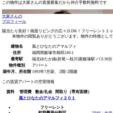
この物件は大家さんの直接募集だから
仲介手数料無料
です
大家さんの
プロフィール
陽当たり良好！南面リビングの広々2LDK！フリーレント１
本物件の閲覧ありがとうございます。物件の特徴として
建物名
風とひなたのアマルフィ
住所
福岡県飯塚市相田249-1
最寄駅
福北ゆたか線(折尾～桂川)新飯塚駅 バス30分
物件種別
アパート
築年月、所在階
1993年7月築、 2階/ 2階建
この賃貸アパートの空室情報
賃料
管理費
敷金/礼金
間取り（専有面積）
風とひなたのアマルフィ２０１
フリーレント
初期費用分割可