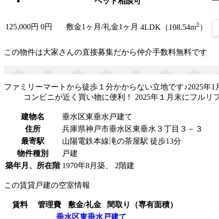
ペット相談可
2
125,000
円
0円
敷金1ヶ月/礼金1ヶ月
4LDK（108.54m
）
この物件は大家さんの直接募集だから
仲介手数料無料
です
ファミリーマートから徒歩１分かからない立地です♪2025年
コンビニが近く買い物に便利！ 2025年１月末にフルリ
建物名
垂水区東垂水戸建て
住所
兵庫県神戸市垂水区東垂水３丁目３－３
最寄駅
山陽電鉄本線滝の茶屋駅 徒歩13分
物件種別
戸建
築年月、所在階
1970年8月築、 2階建
この賃貸戸建の空室情報
賃料
管理費
敷金/礼金
間取り（専有面積）
垂水区東垂水戸建て