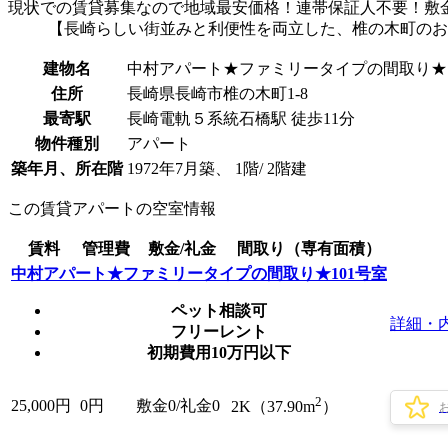
現状での賃貸募集なので地域最安価格！連帯保証人不要！敷金礼
【長崎らしい街並みと利便性を両立した、椎の木町のお
建物名
中村アパート★ファミリータイプの間取り★
住所
長崎県長崎市椎の木町1-8
最寄駅
長崎電軌５系統石橋駅 徒歩11分
物件種別
アパート
築年月、所在階
1972年7月築、 1階/ 2階建
この賃貸アパートの空室情報
賃料
管理費
敷金/礼金
間取り（専有面積）
中村アパート★ファミリータイプの間取り★101号室
ペット相談可
詳細・
フリーレント
初期費用10万円以下
2
25,000
円
0円
敷金0
/
礼金0
2K（37.90m
）