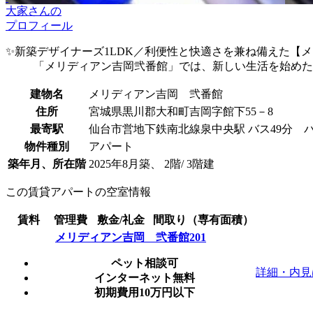
大家さんの
プロフィール
✨新築デザイナーズ1LDK／利便性と快適さを兼ね備えた【メ
「メリディアン吉岡弐番館」では、新しい生活を始めた
建物名
メリディアン吉岡 弐番館
住所
宮城県黒川郡大和町吉岡字館下55－8
最寄駅
仙台市営地下鉄南北線泉中央駅 バス49分 バ
物件種別
アパート
築年月、所在階
2025年8月築、 2階/ 3階建
この賃貸アパートの空室情報
賃料
管理費
敷金/礼金
間取り（専有面積）
メリディアン吉岡 弐番館201
ペット相談可
詳細・内見
インターネット無料
初期費用10万円以下