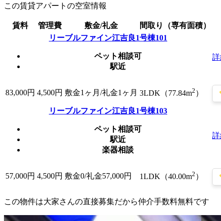
この賃貸アパートの空室情報
賃料
管理費
敷金/礼金
間取り（専有面積）
リーブルファイン江吉良1号棟101
ペット相談可
詳
駅近
2
83,000
円
4,500円
敷金1ヶ月/礼金1ヶ月
3LDK（77.84m
）
リーブルファイン江吉良1号棟103
ペット相談可
詳
駅近
楽器相談
2
57,000
円
4,500円
敷金0
/礼金57,000円
1LDK（40.00m
）
この物件は大家さんの直接募集だから
仲介手数料無料
です