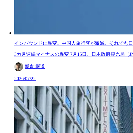
インバウンドに異変。中国人旅行客が激減。それでも日
3カ月連続マイナスの異変 7月15日、日本政府観光局（JNT
朝倉 継道
2026/07/22