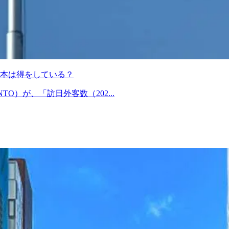
本は得をしている？
O）が、「訪日外客数（202...