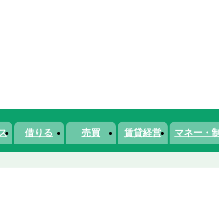
ス
借りる
売買
賃貸経営
マネー・