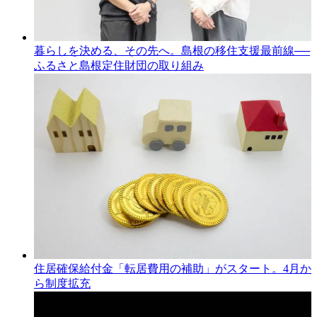
暮らしを決める、その先へ。島根の移住支援最前線──
ふるさと島根定住財団の取り組み
住居確保給付金「転居費用の補助」がスタート。4月か
ら制度拡充