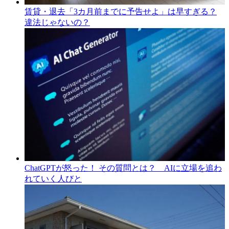
賃貸・退去「3カ月前までに予告せよ」は早すぎる？
違法じゃないの？
ChatGPTが怒った！ その質問とは？ AIに立場を追わ
れていく人びと