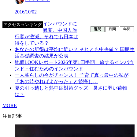
2016/10/02
インバウンドに
アクセスランキング
週間
月間
年間
異変。中国人旅
行客が激減。それでも日本は
得をしている？
あなたの所得は平均に近い？ それとも中央値？ 国民生
活基礎調査の結果が公表
地価LOOKレポート2026年第1四半期 旅するインバウ
ンド・住むためのインバウンド
一人暮らしの今がチャンス！ 子育て真っ最中の私が
「あの時やればよかった」と後悔し…
夏の引っ越しと熱中症対策グッズ 暑さに弱い荷物
は？
MORE
注目記事