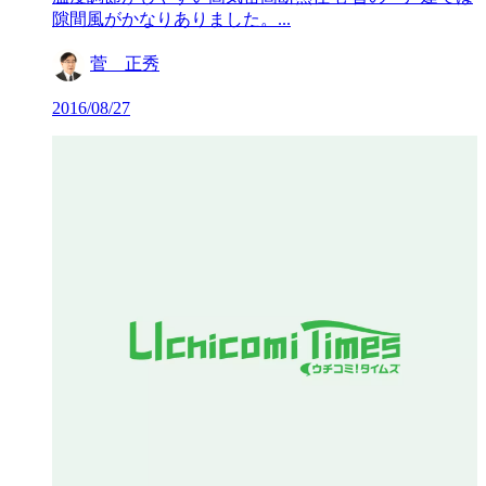
隙間風がかなりありました。...
菅 正秀
2016/08/27