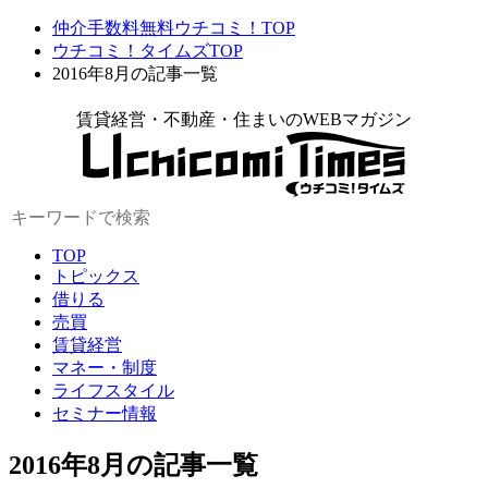
仲介手数料無料ウチコミ！TOP
ウチコミ！タイムズTOP
2016年8月の記事一覧
賃貸経営・不動産・住まいのWEBマガジン
TOP
トピックス
借りる
売買
賃貸経営
マネー・制度
ライフスタイル
セミナー情報
2016年8月の記事一覧