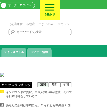
オーナーログイン
MENU
賃貸経営・不動産・住まいのWEBマガジン
ライフスタイル
セミナー情報
週間
月間
年間
アクセスランキング
インバウンドに異変。中国人旅行客が激減。それで
も日本は得をしている？
あなたの所得は平均に近い？ それとも中央値？ 国