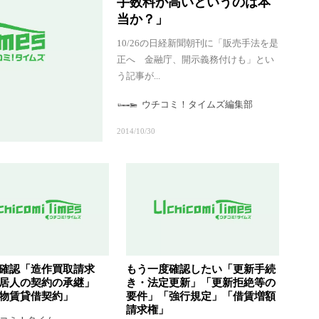
手数料が高いというのは本
当か？」
10/26の日経新聞朝刊に「販売手法を是
正へ 金融庁、開示義務付けも」とい
う記事が...
ウチコミ！タイムズ編集部
2014/10/30
確認「造作買取請求
もう一度確認したい「更新手続
居人の契約の承継」
き・法定更新」「更新拒絶等の
物賃貸借契約」
要件」「強行規定」「借賃増額
請求権」