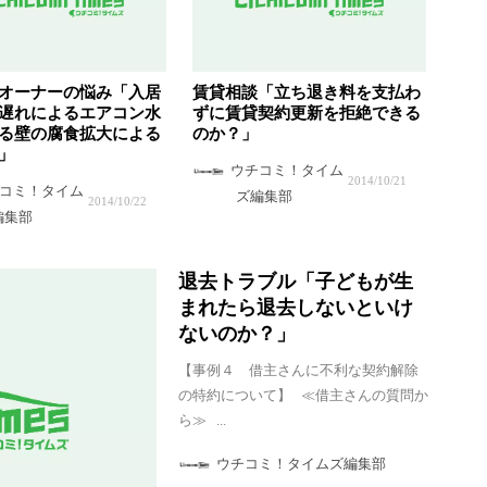
オーナーの悩み「入居
賃貸相談「立ち退き料を支払わ
遅れによるエアコン水
ずに賃貸契約更新を拒絶できる
る壁の腐食拡大による
のか？」
」
ウチコミ！タイム
2014/10/21
コミ！タイム
ズ編集部
2014/10/22
編集部
退去トラブル「子どもが生
まれたら退去しないといけ
ないのか？」
【事例４ 借主さんに不利な契約解除
の特約について】 ≪借主さんの質問か
ら≫ ...
ウチコミ！タイムズ編集部