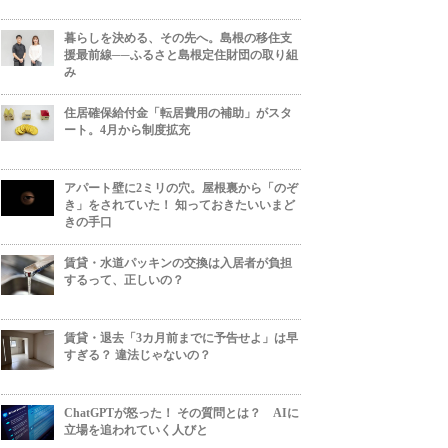
暮らしを決める、その先へ。島根の移住支
援最前線──ふるさと島根定住財団の取り組
み
住居確保給付金「転居費用の補助」がスタ
ート。4月から制度拡充
アパート壁に2ミリの穴。屋根裏から「のぞ
き」をされていた！ 知っておきたいいまど
きの手口
賃貸・水道パッキンの交換は入居者が負担
するって、正しいの？
賃貸・退去「3カ月前までに予告せよ」は早
すぎる？ 違法じゃないの？
ChatGPTが怒った！ その質問とは？ AIに
立場を追われていく人びと