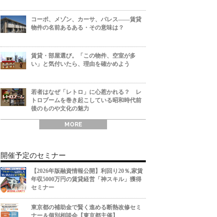
コーポ、メゾン、カーサ、パレス――賃貸
物件の名前あるある・その意味は？
賃貸・部屋選び。「この物件、空室が多
い」と気付いたら、理由を確かめよう
若者はなぜ「レトロ」に心惹かれる？ レ
トロブームを巻き起こしている昭和時代前
後のものや文化の魅力
MORE
開催予定のセミナー
【2026年版融資情報公開】利回り20％,家賃
年収5000万円の賃貸経営「神スキル」獲得
セミナー
東京都の補助金で賢く進める断熱改修セミ
ナー＆個別相談会【東京都主催】