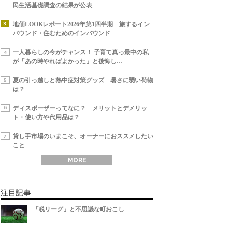
民生活基礎調査の結果が公表
地価LOOKレポート2026年第1四半期 旅するイン
バウンド・住むためのインバウンド
一人暮らしの今がチャンス！ 子育て真っ最中の私
が「あの時やればよかった」と後悔し…
夏の引っ越しと熱中症対策グッズ 暑さに弱い荷物
は？
ディスポーザーってなに？ メリットとデメリッ
ト・使い方や代用品は？
貸し手市場のいまこそ、オーナーにおススメしたい
こと
MORE
注目記事
「税リーグ」と不思議な町おこし