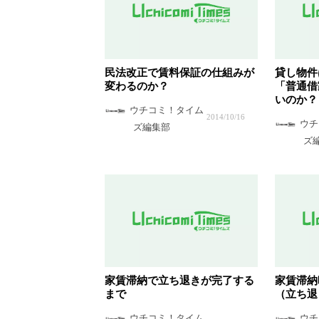
民法改正で賃料保証の仕組みが
貸し物件
変わるのか？
「普通借
いのか？
ウチコミ！タイム
2014/10/16
ウチ
ズ編集部
ズ
家賃滞納で立ち退きが完了する
家賃滞納
まで
（立ち退
ウチコミ！タイム
ウチ