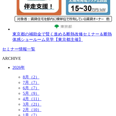
東京都の補助金で賢く進める断熱改修セミナー＆断熱
体感ショールーム見学【東京都主催】
セミナー情報一覧
ARCHIVE
2026年
8月（2）
7月（7）
6月（7）
5月（9）
4月（11）
3月（21）
2月（10）
1月（7）