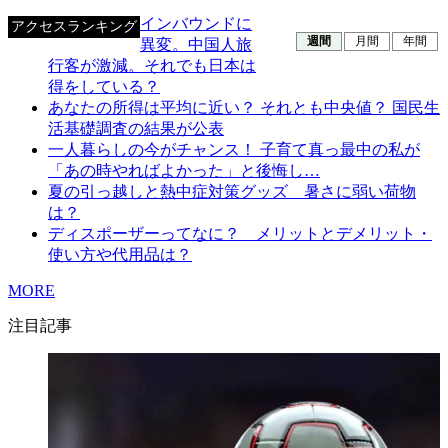
インバウンドに
アクセスランキング
週間
月間
年間
異変。中国人旅
行客が激減。それでも日本は
得をしている？
あなたの所得は平均に近い？ それとも中央値？ 国民生
活基礎調査の結果が公表
一人暮らしの今がチャンス！ 子育て真っ最中の私が
「あの時やればよかった」と後悔し…
夏の引っ越しと熱中症対策グッズ 暑さに弱い荷物
は？
ディスポーザーってなに？ メリットとデメリット・
使い方や代用品は？
MORE
注目記事