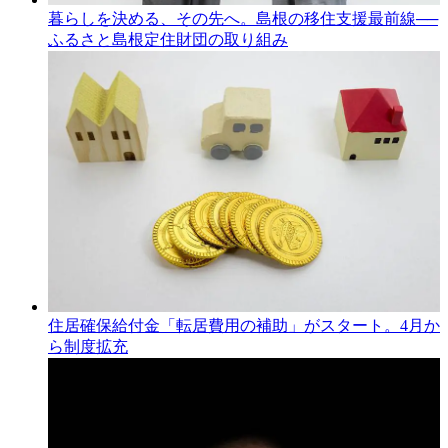
暮らしを決める、その先へ。島根の移住支援最前線──
ふるさと島根定住財団の取り組み
住居確保給付金「転居費用の補助」がスタート。4月か
ら制度拡充