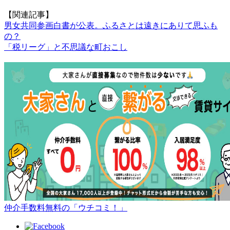
【関連記事】
男女共同参画白書が公表。ふるさとは遠きにありて思ふも
の？
「税リーグ」と不思議な町おこし
仲介手数料無料の「ウチコミ！」