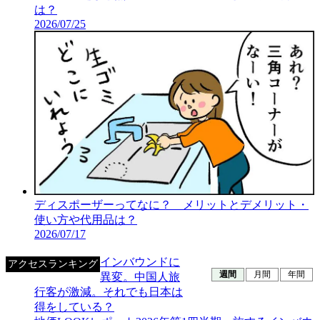
は？
2026/07/25
ディスポーザーってなに？ メリットとデメリット・
使い方や代用品は？
2026/07/17
インバウンドに
アクセスランキング
週間
月間
年間
異変。中国人旅
行客が激減。それでも日本は
得をしている？