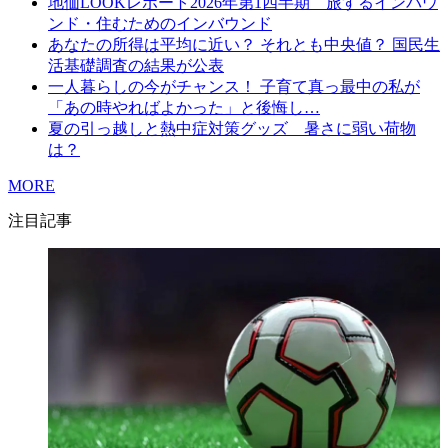
地価LOOKレポート2026年第1四半期 旅するインバウ
ンド・住むためのインバウンド
あなたの所得は平均に近い？ それとも中央値？ 国民生
活基礎調査の結果が公表
一人暮らしの今がチャンス！ 子育て真っ最中の私が
「あの時やればよかった」と後悔し…
夏の引っ越しと熱中症対策グッズ 暑さに弱い荷物
は？
MORE
注目記事