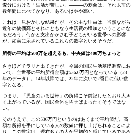
査分における「生活が苦しい」―――の割合は、それ以前の
数年間に比べてかなり、あるいはやや高い。
これは一見おかしな結果だが、その主な理由は、当然ながら
近年の物価高とそれにともなう生活費の増加ということにな
るだろう。何かと支出がかさむ子どもがいる世帯への影響
が、如実に示されているこれらの数字といえそうだ。
所得の平均は500万を超えるも、中央値は400万ちょっと
さきほどチラリと出てきたが、今回の国民生活基礎調査にお
いて、全世帯の平均所得金額は536.0万円となっている（23
年のデータ）。14年以降では、22年に次いで2番目に低い数
字となる。
つまり、「児童のいる世帯」の所得こそ前記したとおり大き
く上がっているが、国民全体を均せばまったくそうではな
い。
そのうえで、この536万円というのはあくまで平均値だ。高
額な所得を手にしている人の数値に押し上げられることによ
り、この数字は、現在多くの人が平均的と感じているであろ