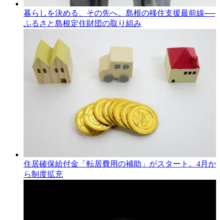
暮らしを決める、その先へ。島根の移住支援最前線──
ふるさと島根定住財団の取り組み
住居確保給付金「転居費用の補助」がスタート。4月か
ら制度拡充