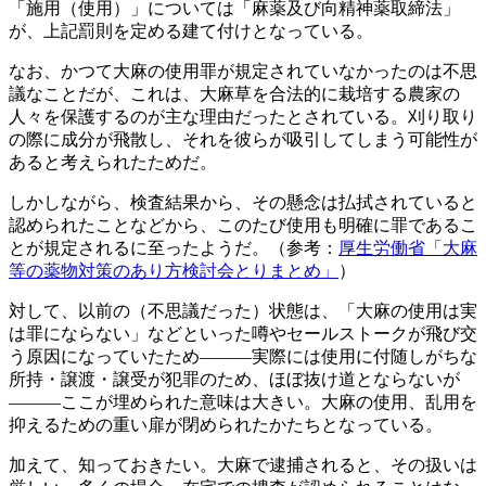
「施用（使用）」については「麻薬及び向精神薬取締法」
が、上記罰則を定める建て付けとなっている。
なお、かつて大麻の使用罪が規定されていなかったのは不思
議なことだが、これは、大麻草を合法的に栽培する農家の
人々を保護するのが主な理由だったとされている。刈り取り
の際に成分が飛散し、それを彼らが吸引してしまう可能性が
あると考えられたためだ。
しかしながら、検査結果から、その懸念は払拭されていると
認められたことなどから、このたび使用も明確に罪であるこ
とが規定されるに至ったようだ。（参考：
厚生労働省「大麻
等の薬物対策のあり方検討会とりまとめ」
）
対して、以前の（不思議だった）状態は、「大麻の使用は実
は罪にならない」などといった噂やセールストークが飛び交
う原因になっていたため―――実際には使用に付随しがちな
所持・譲渡・譲受が犯罪のため、ほぼ抜け道とならないが
―――ここが埋められた意味は大きい。大麻の使用、乱用を
抑えるための重い扉が閉められたかたちとなっている。
加えて、知っておきたい。大麻で逮捕されると、その扱いは