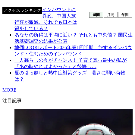
インバウンドに
アクセスランキング
週間
月間
年間
異変。中国人旅
行客が激減。それでも日本は
得をしている？
あなたの所得は平均に近い？ それとも中央値？ 国民生
活基礎調査の結果が公表
地価LOOKレポート2026年第1四半期 旅するインバウ
ンド・住むためのインバウンド
一人暮らしの今がチャンス！ 子育て真っ最中の私が
「あの時やればよかった」と後悔し…
夏の引っ越しと熱中症対策グッズ 暑さに弱い荷物
は？
MORE
注目記事