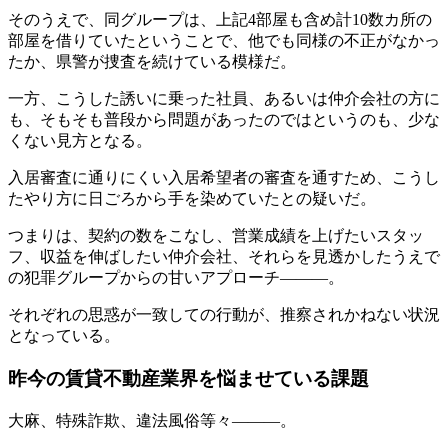
そのうえで、同グループは、上記4部屋も含め計10数カ所の
部屋を借りていたということで、他でも同様の不正がなかっ
たか、県警が捜査を続けている模様だ。
一方、こうした誘いに乗った社員、あるいは仲介会社の方に
も、そもそも普段から問題があったのではというのも、少な
くない見方となる。
入居審査に通りにくい入居希望者の審査を通すため、こうし
たやり方に日ごろから手を染めていたとの疑いだ。
つまりは、契約の数をこなし、営業成績を上げたいスタッ
フ、収益を伸ばしたい仲介会社、それらを見透かしたうえで
の犯罪グループからの甘いアプローチ―――。
それぞれの思惑が一致しての行動が、推察されかねない状況
となっている。
昨今の賃貸不動産業界を悩ませている課題
大麻、特殊詐欺、違法風俗等々―――。