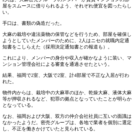
屋をスムースに借りられるよう、それぞれ便宜を図ったらし
い。
手口は、書類の偽造だった。
大麻の栽培や違法薬物の保管などを行うため、部屋を確保し
ようとしていたメンバーのために、2人はニセの就職内定通
知書をこしらえた（採用決定通知書との報道も）。
これにより、メンバーの身分や収入が確かなように装い、マ
ンション管理会社による審査を通過させたという。
結果、福岡で2室、大阪で2室、計4部屋で不正な入居が行わ
れた。
物件内からは、栽培中の大麻草のほか、乾燥大麻、液体大麻
等が押収されるなど、犯罪の拠点となっていたことが明らか
となっている。
なお、福岡および大阪、双方の仲介会社社員に互いの面識は
なかったようだ。密売グループは、各地で業者を個別に選定
し、不正を働きかけていたと見られている。