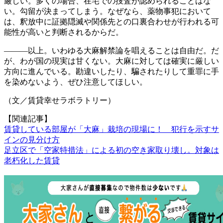
厳しい。多くの場合、在宅での捜査が認められることはな
い。勾留が決まってしまう。なぜなら、薬物事犯において
は、釈放中に証拠隠滅や関係先との口裏合わせが行われる可
能性が高いと判断されるからだ。
―――以上。いわゆる大麻解禁論を唱えることは自由だ。だ
が、わが国の現実は甘くない。大麻に対しては確実に厳しい
方向に進んでいる。勘違いしたり、騙されたりして重罪に手
を染めないよう、ぜひ注意してほしい。
（文／賃貸幸せラボラトリー）
【関連記事】
賃貸している部屋が「大麻」栽培の現場に！ 犯行を示すサ
インの見分け方
足立区で「空家特措法」による初の空き家取り壊し。対象は
老朽化した賃貸