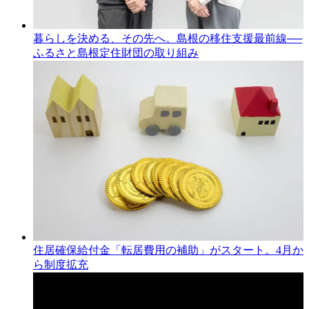
暮らしを決める、その先へ。島根の移住支援最前線──
ふるさと島根定住財団の取り組み
住居確保給付金「転居費用の補助」がスタート。4月か
ら制度拡充