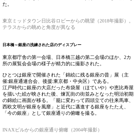
た。
東京ミッドタウン日比谷ロビーからの眺望（2018年撮影）。
テラスからの眺めと角度が異なる
日本橋～銀座の洗練された店のディスプレー
東京都庁舎の第一会場、日本橋三越の第二会場のほか、2カ
所の展覧会会場の様子が精力的に撮影された。
ひとつは銀座で開催された「錦絵に残る銀座の昔」展（主
催:銀座通連合会、後援:東京都・中央区）である。
江戸時代に銀座の大店だった布袋屋（ほていや）や恵比寿屋
を描いた絵が映された後、煉瓦街の街並みとなった明治初期
の錦絵に画面が移る。「籠に変わって四頭立ての往来馬車、
西欧文明が銀座を風靡」と近代に邁進する銀座をたたえ、
「今の銀座」として銀座通りの俯瞰を撮る。
INAXビルからの銀座通り俯瞰（2004年撮影）