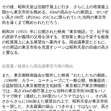
その後、昭和天皇は旧都庁屋上に行き、さらに上の塔屋最上
階から東京市街を眺める。43mの高みからの展望は、せいぜ
い高さ100尺（約31m）のビルに限られていた当時の東京市
街を遠くまで眺められただろう。
昭和28（1953）年に公開された映画『東京物語』で、紀子役
の原節子が義理の父母を演ずる、笠智衆と東山千栄子を銀座
の松屋屋上にある展望台へ案内する。国会議事堂とともに、
その周辺の東京市街を見渡すシーンは昭和天皇の目線の高さ
と重なる。
絵葉書／銀座から国会議事堂方面の眺め
また、東京都映画協会が製作した映画『わたしたちの都政』
（1960年、カラー、ユーチューブにて一般公開、映像提供：
公益財団法人東京都歴史文化財団・東京都江戸東京博物館）
では、高さ43mの都庁屋上から当時の東京市街360度をパノ
ラマで映す（連続した360度のパノラマではない）。その高
さからさらに10m加えた展望台の上で、昭和天皇が東京市街
を一望した。大名庭園の築山（つきやま）ではないが、高さ