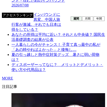
ンド・住むためのインバウンド
2026/07/08
インバウンドに
アクセスランキング
週間
月間
年間
異変。中国人旅
行客が激減。それでも日本は
得をしている？
あなたの所得は平均に近い？ それとも中央値？ 国民生
活基礎調査の結果が公表
一人暮らしの今がチャンス！ 子育て真っ最中の私が
「あの時やればよかった」と後悔し…
夏の引っ越しと熱中症対策グッズ 暑さに弱い荷物
は？
ディスポーザーってなに？ メリットとデメリット・
使い方や代用品は？
MORE
注目記事