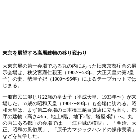
東京を展望する高層建物の移り変わり
大東京展の第一会場である丸の内にあった旧東京都庁舎の展
示会場は、秩父宮雍仁親王（1902〜53年、大正天皇の第2皇
子）の妻、勢津子妃（1909〜95年）によるテープカットでは
じまる。
一般市民に混じり22歳の皇太子（平成天皇、1933年〜）が来
場した。55歳の昭和天皇（1901〜89年）も会場に訪れる。昭
和天皇は、まず第二会場の日本橋三越百貨店に立ち寄り、都
庁の建物（高さ43m、地上8階、地下2階、塔屋3階）へ。丸
の内にある都庁の会場では、「江戸城の模型」、「明治、大
正、昭和の風俗展」、「原子力マジックハンドの操作実演」
などを見学した。