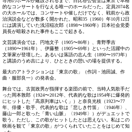
専用のホールが建設されるまで、日比谷公会堂は東京で本格
的なコンサートを行なえる唯一のホールだった。定員2074名
の大ホールでは、コンサートや催しだけでなく、戦前から政
治演説会などが数多く開かれた。昭和35（1960）年10月12日
には講演していた浅沼稲次郎（1898〜1960年）日本社会党委
員長が暗殺された事件もここで起きる。
文芸講演会では、円地文子（1905〜86年）、青野季吉
（1890〜1961年）、伊藤整（1905〜69年）といった活躍中の
文筆家が登壇した。あるいは落語の志ん生（1890〜1973年）
と講談のうめ吉により、ひとときの憩いの場を提供する。
最大のアトラクションは「東京の歌」（作詞・池田誠、作
曲・服部良一）の発表会。
舞台では、古賀政男が指揮する楽団の前で、当時人気歌手だ
った岡本敦郎（1924〜2012年、代表的な歌は1954年に爆発的
にヒットした「高原列車はいく」）と奈良光枝（1923〜77
年、俳優・歌手、代表的な歌は「悲しき竹笛」〈1946年〉、
藤山一郎と歌った「青い山脈」〈1949年〉）がデュエットで
歌う。ただし、この歌がヒットしたとは思えない。私はこの
映画を観て「東京の歌」がつくられていたことをはじめて知