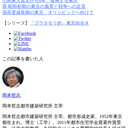
⑦
関東大震災から6年、復興する東京
⑧ 昭和初期の東京の風景と戦争への足音
⑨高度成長期の東京、オリンピックへ向けて
【シリーズ】
「ブラタモリ的」東京街歩き
この記事を書いた人
岡本哲志
岡本哲志都市建築研究所 主宰
岡本哲志都市建築研究所 主宰。都市形成史家。1952年東京
都生まれ。博士（工学）。2011年都市住宅学会賞著作賞受