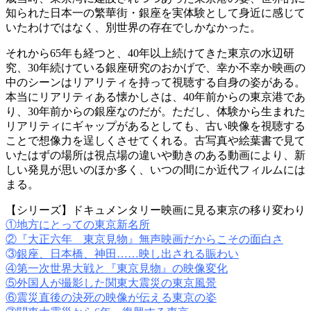
知られた日本一の繁華街・銀座を実体験として身近に感じて
いたわけではなく、別世界の存在でしかなかった。
それから65年も経つと、40年以上続けてきた東京の水辺研
究、30年続けている銀座研究のおかげで、幸か不幸か映画の
中のシーンはリアリティを持って視聴する自身の姿がある。
本当にリアリティある懐かしさは、40年前からの東京港であ
り、30年前からの銀座なのだが。ただし、体験から生まれた
リアリティにギャップがあるとしても、古い映像を視聴する
ことで想像力を逞しくさせてくれる。古写真や絵葉書で見て
いたはずの場所は視点場の違いや動きのある動画により、新
しい発見が思いのほか多く、いつの間にか近代フィルムには
まる。
【シリーズ】ドキュメンタリー映画に見る東京の移り変わり
①地方にとっての東京新名所
②『大正六年 東京見物』無声映画だからこその面白さ
③
銀座、日本橋、神田……映し出される賑わい
④第一次世界大戦と『東京見物』の映像変化
⑤外国人が撮影した関東大震災の東京風景
⑥震災直後の決死の映像が伝える東京の姿