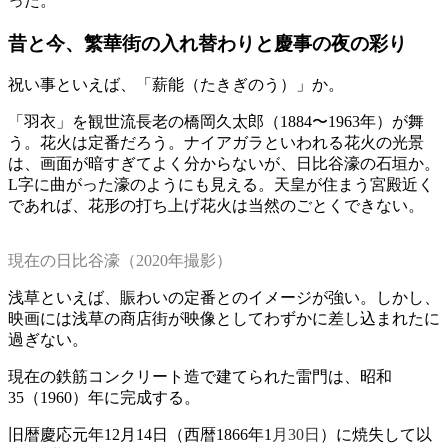
った。
昔と今、繁華街の入れ替わりと慶事の夜の彩り
祝い事といえば、「薪能（たきぎのう）」か。
「羽衣」を観世流長老の橋岡久太郎（1884〜1963年）が舞
う。花火は定番だろう。ナイアガラといわれる花火の光景
は、画面が暗すぎてよく分からないが、日比谷濠の石垣か。
L字に曲がった濠のようにも見える。天皇が住まう宮殿近く
であれば、花形の打ち上げ花火は当然のごとくできない。
現在の日比谷濠（2020年撮影）
浅草といえば、賑わいの定番とのイメージが強い。しかし、
映画には浅草の商店街が映像としてわずかに差し込まれたに
過ぎない。
現在の鉄筋コンクリート造で建てられた雷門は、昭和
35（1960）年に完成する。
旧暦慶応元年12月14日（西暦1866年1
月30日
）に焼失して以