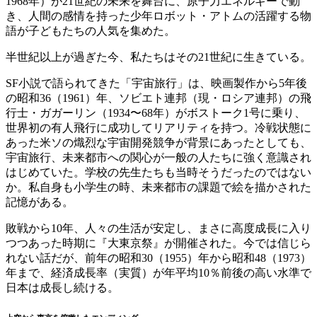
1968年）が21世紀の未来を舞台に、原子力エネルギーで動
き、人間の感情を持った少年ロボット・アトムの活躍する物
語が子どもたちの人気を集めた。
半世紀以上が過ぎた今、私たちはその21世紀に生きている。
SF小説で語られてきた「宇宙旅行」は、映画製作から5年後
の昭和36（1961）年、ソビエト連邦（現・ロシア連邦）の飛
行士・ガガーリン（1934〜68年）がボストーク1号に乗り、
世界初の有人飛行に成功してリアリティを持つ。冷戦状態に
あった米ソの熾烈な宇宙開発競争が背景にあったとしても、
宇宙旅行、未来都市への関心が一般の人たちに強く意識され
はじめていた。学校の先生たちも当時そうだったのではない
か。私自身も小学生の時、未来都市の課題で絵を描かされた
記憶がある。
敗戦から10年、人々の生活が安定し、まさに高度成長に入り
つつあった時期に『大東京祭』が開催された。今では信じら
れない話だが、前年の昭和30（1955）年から昭和48（1973）
年まで、経済成長率（実質）が年平均10％前後の高い水準で
日本は成長し続ける。