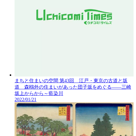
まちと住まいの空間 第43回 江戸・東京の古道と坂
道 森鴎外の住まいがあった団子坂をめぐる――三崎
坂上からから～藍染川
2022/01/21