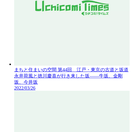
まちと住まいの空間 第44回 江戸・東京の古道と坂道
永井荷風と徳川慶喜が行き来した坂――牛坂、金剛
坂、今井坂
2022/03/26