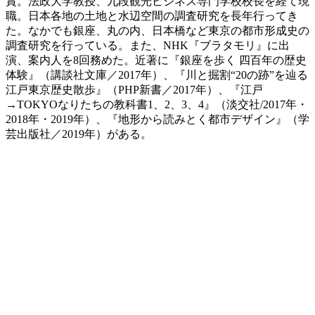
賞。法政大学教授、九段観光ビジネス専門学校校長を経て現
職。日本各地の土地と水辺空間の調査研究を長年行ってき
た。なかでも銀座、丸の内、日本橋など東京の都市形成史の
調査研究を行っている。また、NHK『ブラタモリ』に出
演、案内人を8回務めた。近著に『銀座を歩く 四百年の歴史
体験』（講談社文庫／2017年）、『川と掘割“20の跡”を辿る
江戸東京歴史散歩』（PHP新書／2017年）、『江戸
→TOKYOなりたちの教科書1、2、3、4』（淡交社/2017年・
2018年・2019年）、『地形から読みとく都市デザイン』（学
芸出版社／2019年）がある。