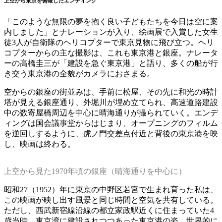
上空から東京を俯瞰したエンディング
「このような無限の夢を抱く良い子どもたちを今日は空に案
内しました」とナレーションが入り、絵画展で入賞した女生
徒3人が自衛隊のヘリコプターで東京見物に飛び立つ。ヘリ
コプターからの主な撮影は、これも東京港と銀座。ナレータ
ーの高橋圭三が「建設を急ぐ東京港」と語り、多くの船が行
き交う東京港の全貌がカメラにおさまる。
空からの銀座の街並みは、手前に松屋、その先に和光の時計
塔が見える銀座通り、外堀川が埋め立てられ、高速道路建設
中の数寄屋橋周辺を中心に晴海通りが撮られていく。エンデ
ィングは国会議事堂からはじまり、オープニングのフィルム
を逆回しするように、虎ノ門交差点付近と背後の東京港を映
し、映画は終わる。
上空から見た1970年頃の銀座（晴海通りを中心に）
昭和27（1952）年に東京の中野区若宮で生まれ育った私は、
この映画が映し出す風景と同じ時間と空気を共有している。
ただし、西武新宿線沿線の都立家政駅近くに住まっていた4
歳当時、東京湾に建設されつつあった東京港の姿、世界的に