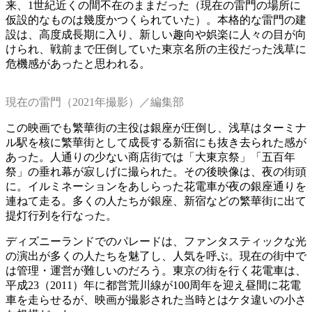
来、1世紀近くの間不在のままだった（現在の雷門の場所に
仮設的なものは幾度かつくられていた）。本格的な雷門の建
設は、高度成長期に入り、新しい趣向や娯楽に人々の目が向
けられ、戦前まで圧倒していた東京名所の主役だった浅草に
危機感があったと思われる。
現在の雷門（2021年撮影）／編集部
この映画でも繁華街の主役は銀座が圧倒し、浅草はターミナ
ル駅を核に繁華街として成長する新宿にも抜き去られた感が
あった。人通りの少ない商店街では「大東京祭」「五百年
祭」の垂れ幕が寂しげに撮られた。その後映像は、夜の街頭
に。イルミネーションをあしらった花電車が夜の銀座通りを
連ねて走る。多くの人たちが銀座、新宿などの繁華街に出て
提灯行列を行なった。
ディズニーランドでのパレードは、ファンタスティックな光
の演出が多くの人たちを魅了し、人気を呼ぶ。現在の街中で
は管理・運営が難しいのだろう。東京の街を行く花電車は、
平成23（2011）年に都営荒川線が100周年を迎え昼間に花電
車を走らせるが、映画が撮影された当時とはケタ違いの小さ