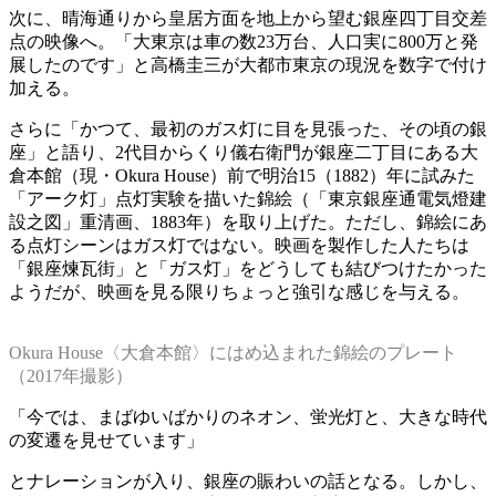
次に、晴海通りから皇居方面を地上から望む銀座四丁目交差
点の映像へ。「大東京は車の数23万台、人口実に800万と発
展したのです」と高橋圭三が大都市東京の現況を数字で付け
加える。
さらに「かつて、最初のガス灯に目を見張った、その頃の銀
座」と語り、2代目からくり儀右衛門が銀座二丁目にある大
倉本館（現・Okura House）前で明治15（1882）年に試みた
「アーク灯」点灯実験を描いた錦絵（「東京銀座通電気燈建
設之図」重清画、1883年）を取り上げた。ただし、錦絵にあ
る点灯シーンはガス灯ではない。映画を製作した人たちは
「銀座煉瓦街」と「ガス灯」をどうしても結びつけたかった
ようだが、映画を見る限りちょっと強引な感じを与える。
Okura House〈大倉本館〉にはめ込まれた錦絵のプレート
（2017年撮影）
「今では、まばゆいばかりのネオン、蛍光灯と、大きな時代
の変遷を見せています」
とナレーションが入り、銀座の賑わいの話となる。しかし、