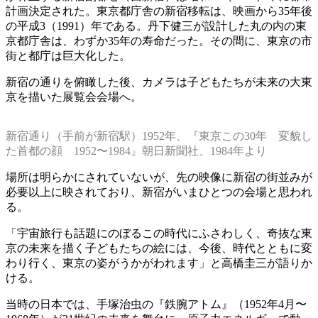
計画決定された。東京都庁舎の新宿移転は、映画から35年後
の平成3（1991）年である。丹下健三が設計した丸の内の東
京都庁舎は、わずか35年の寿命だった。その間に、東京の市
街と都庁は巨大化した。
新宿の通りを俯瞰した後、カメラは子どもたちが未来の大東
京を描いた展覧会会場へ。
新宿通り（手前が新宿駅）1952年、『東京この30年 変貌し
た首都の顔 1952〜1984』朝日新聞社、1984年より
場所は明らかにされていないが、先の映像に新宿の街並みが
必要以上に映されており、新宿がいまひとつの会場と思われ
る。
「宇宙旅行も話題にのぼるこの時代にふさわしく、奇抜な東
京の未来を描く子どもたちの絵には、今後、時代とともに変
わり行く、東京の姿がうかがわれます」と高橋圭三が語りか
ける。
当時の日本では、手塚治虫の『鉄腕アトム』（1952年4月〜