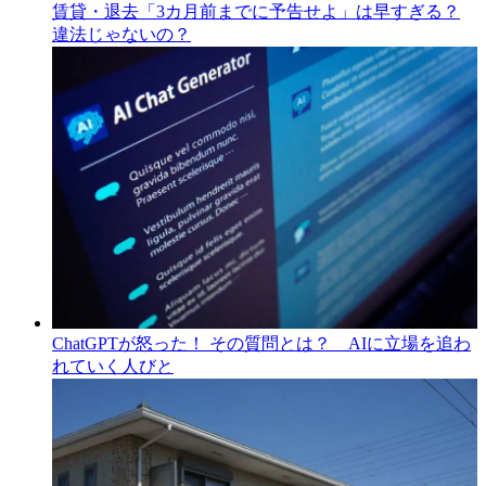
賃貸・退去「3カ月前までに予告せよ」は早すぎる？
違法じゃないの？
ChatGPTが怒った！ その質問とは？ AIに立場を追わ
れていく人びと