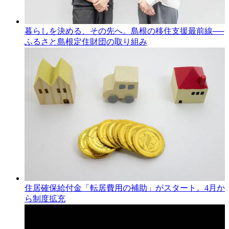
暮らしを決める、その先へ。島根の移住支援最前線──
ふるさと島根定住財団の取り組み
住居確保給付金「転居費用の補助」がスタート。4月か
ら制度拡充