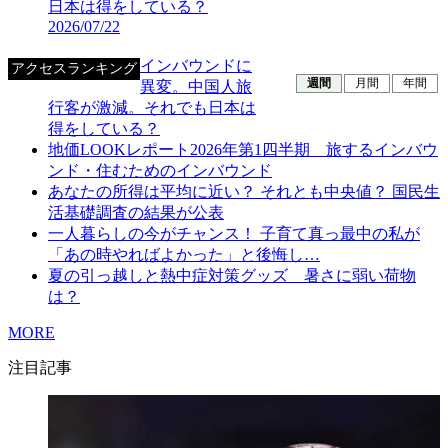
日本は得をしている？
2026/07/22
インバウンドに
アクセスランキング
週間
月間
年間
異変。中国人旅
行客が激減。それでも日本は
得をしている？
地価LOOKレポート2026年第1四半期 旅するインバウ
ンド・住むためのインバウンド
あなたの所得は平均に近い？ それとも中央値？ 国民生
活基礎調査の結果が公表
一人暮らしの今がチャンス！ 子育て真っ最中の私が
「あの時やればよかった」と後悔し…
夏の引っ越しと熱中症対策グッズ 暑さに弱い荷物
は？
MORE
注目記事