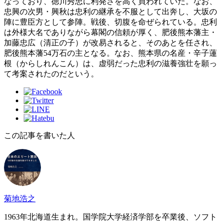
なっており、徳川秀忠に利発さを高く買われていた。なお、
忠興の次男・興秋は忠利の継承を不服として出奔し、大坂の
陣に豊臣方として参陣。戦後、切腹を命ぜられている。忠利
は外様大名でありながら幕閣の信頼が厚く、肥後熊本藩主・
加藤忠広（清正の子）が改易されると、そのあとを任され、
肥後熊本藩54万石の主となる。なお、熊本県の名産・辛子蓮
根（からしれんこん）は、虚弱だった忠利の滋養強壮を願っ
て考案されたのだという。
この記事を書いた人
菊地浩之
1963年北海道生まれ。国学院大学経済学部を卒業後、ソフト