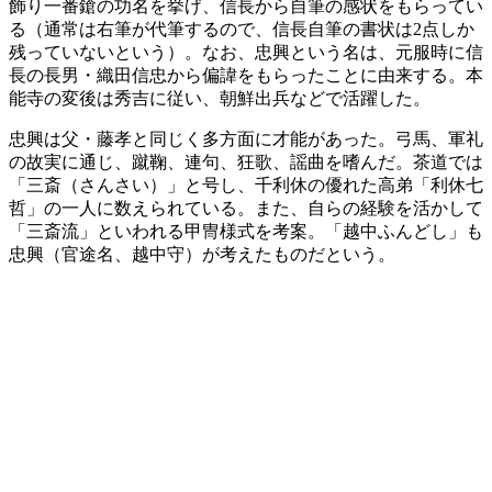
飾り一番鎗の功名を挙げ、信長から自筆の感状をもらってい
る（通常は右筆が代筆するので、信長自筆の書状は2点しか
残っていないという）。なお、忠興という名は、元服時に信
長の長男・織田信忠から偏諱をもらったことに由来する。本
能寺の変後は秀吉に従い、朝鮮出兵などで活躍した。
忠興は父・藤孝と同じく多方面に才能があった。弓馬、軍礼
の故実に通じ、蹴鞠、連句、狂歌、謡曲を嗜んだ。茶道では
「三斎（さんさい）」と号し、千利休の優れた高弟「利休七
哲」の一人に数えられている。また、自らの経験を活かして
「三斎流」といわれる甲冑様式を考案。「越中ふんどし」も
忠興（官途名、越中守）が考えたものだという。