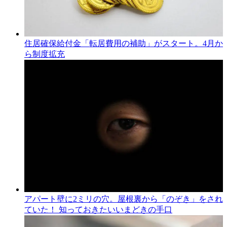
住居確保給付金「転居費用の補助」がスタート。4月か
ら制度拡充
アパート壁に2ミリの穴。屋根裏から「のぞき」をされ
ていた！ 知っておきたいいまどきの手口