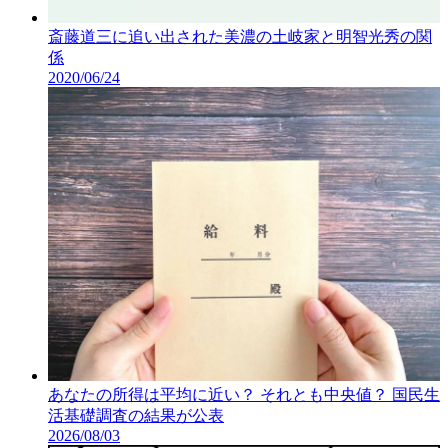
斎藤道三に追い出された美濃の土岐家と明智光秀の関
係
2020/06/24
あなたの所得は平均に近い？ それとも中央値？ 国民生
活基礎調査の結果が公表
2026/08/03