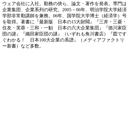
ウェア会社に入社。勤務の傍ら、論文・著作を発表。専門は
企業集団、企業系列の研究。2005－06年、明治学院大学経済
学部非常勤講師を兼務。06年、国学院大学博士（経済学）号
を取得。著書に『最新版 日本の15大財閥』『三井・三菱・
住友・芙蓉・三和・一勧 日本の六大企業集団』『徳川家臣
団の謎』『織田家臣団の謎』（いずれも角川書店）『図です
ぐわかる！ 日本100大企業の系譜』（メディアファクトリ
ー新書）など多数。