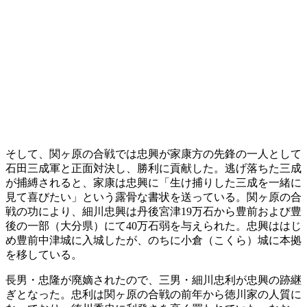
そして、関ヶ原の合戦では忠興が家康方の先鋒の一人として
石田三成軍と正面対決し、勝利に貢献した。逃げ落ちた三成
が捕縛されると、家康は忠興に「生け捕りした三成を一緒に
見て喜びたい」という露骨な書状を送っている。関ヶ原の合
戦の功により、細川忠興は丹後宮津19万石から豊前および豊
後の一部（大分県）にて40万石弱を与えられた。忠興ははじ
め豊前中津城に入城したが、のちに小倉（こくら）城に本拠
を移している。
長男・忠隆が廃嫡されたので、三男・細川忠利が忠興の跡継
ぎとなった。忠利は関ヶ原の合戦の前年から徳川家の人質に