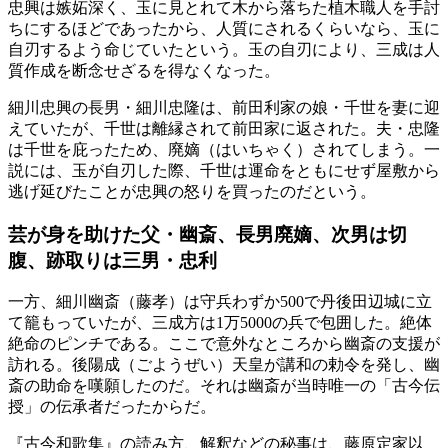
忠興は嫉妬深く、玉に見とれて木から落ちた植木職人を手討
ちにするほどであったから、人質にされるくらいなら、玉に
自刃するよう命じていたという。玉の自刃により、三成は人
質作成を断念せざるを得なくなった。
細川忠興の長男・細川忠隆は、前田利家の娘・千世を妻に迎
えていたが、千世は離縁されて前田家に返された。夫・忠隆
は千世を庇ったため、廃嫡（はいちゃく）されてしまう。一
説には、玉が自刃した際、千世は運命をともにせず屋敷から
逃げ延びたことが忠興の怒りを買ったのだという。
芸が身を助けた父・幽斎、長男廃嫡、次男は切
腹、跡取りは三男・忠利
一方、細川幽斎（藤孝）は守兵わずか500で丹後田辺城に立
て籠もっていたが、三成方は1万5000の兵で包囲した。絶体
絶命のピンチである。ここで意外なところから幽斎の支援が
訪れる。後陽成（ごようぜい）天皇が講和の勅令を発し、幽
斎の助命を嘆願したのだ。それは幽斎が当時唯一の「古今伝
授」の伝承者だったからだ。
『古今和歌集』の読み方、解釈などの秘事は、藤原定家以