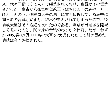
来、代々口伝（くでん）で継承されており、幽斎がその伝承
者だった。幽斎が八条宮智仁親王（はちじょうのみや とし
ひとしんのう、後陽成天皇の弟）に古今伝授している最中に
関ヶ原の合戦が始まり、継承が中断されてしまったので、後
陽成天皇はその途絶を畏れたのである。幽斎が田辺城を開城
して退いたのは、関ヶ原の合戦のわずか２日前、だが、わず
か500の兵で1万5000もの大軍を2カ月にわたって引き留めた
功績は高く評価された。