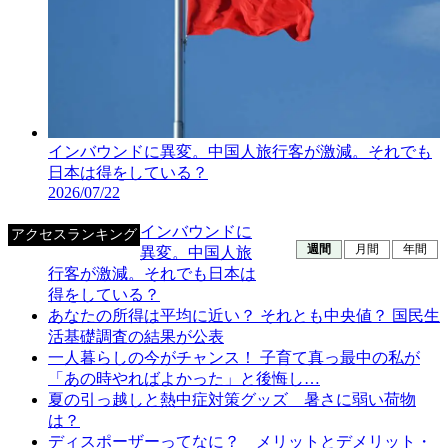
インバウンドに異変。中国人旅行客が激減。それでも
日本は得をしている？
2026/07/22
インバウンドに
アクセスランキング
週間
月間
年間
異変。中国人旅
行客が激減。それでも日本は
得をしている？
あなたの所得は平均に近い？ それとも中央値？ 国民生
活基礎調査の結果が公表
一人暮らしの今がチャンス！ 子育て真っ最中の私が
「あの時やればよかった」と後悔し…
夏の引っ越しと熱中症対策グッズ 暑さに弱い荷物
は？
ディスポーザーってなに？ メリットとデメリット・