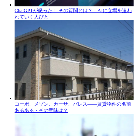
ChatGPTが怒った！ その質問とは？ AIに立場を追わ
れていく人びと
コーポ、メゾン、カーサ、パレス――賃貸物件の名前
あるある・その意味は？