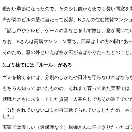
暖かい季節になったので、その少し前から夜でも長い間窓を
声が隣のビルの壁に当たって反響、Bさんの住む賃貸マンシ
「話し声やテレビ、ゲームの音などを出す際は、窓が開いて
なお、Bさんは高層マンション育ち。部屋は上の方の階にあ
そのため、窓の外といえば空が広がるばかりだったとのこと
3.ゴミ捨てには「ルール」がある
ゴミを捨てるには、分別のしかたや日時を守らなければなら
もちろん知ってはいたものの、それまで育って来た実家では
就職とともにスタートした賃貸一人暮らしでもその調子でい
「分別されていないゴミが再三捨てられていましたため、や
した」
実家では優しい（過保護な？）親御さんに任せきりだったゴ