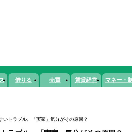
ス
借りる
売買
賃貸経営
マネー・
すいトラブル。「実家」気分がその原因？