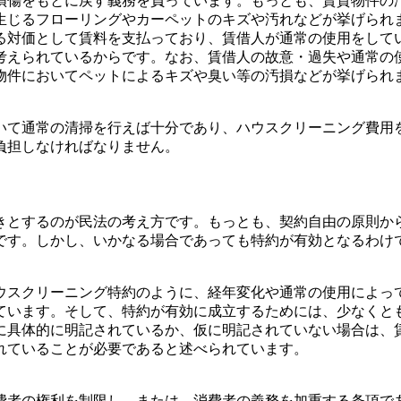
損傷をもとに戻す義務を負っています。もっとも、賃貸物件の
生じるフローリングやカーペットのキズや汚れなどが挙げられ
る対価として賃料を支払っており、賃借人が通常の使用をして
考えられているからです。なお、賃借人の故意・過失や通常の
物件においてペットによるキズや臭い等の汚損などが挙げられ
いて通常の清掃を行えば十分であり、ハウスクリーニング費用
負担しなければなりません。
きとするのが民法の考え方です。もっとも、契約自由の原則か
です。しかし、いかなる場合であっても特約が有効となるわけ
ウスクリーニング特約のように、経年変化や通常の使用によっ
ています。そして、特約が有効に成立するためには、少なくと
に具体的に明記されているか、仮に明記されていない場合は、
れていることが必要であると述べられています。
費者の権利を制限し、または、消費者の義務を加重する条項で