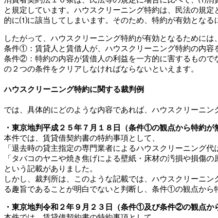
と規定しています。ハウスクリーニング特約は、民法の規定
的に⑴に該当してしまいます。そのため、特約が有効となる
したがって、ハウスクリーニング特約が有効となるためには
条件①：賃貸人と賃借人が、ハウスクリーニング特約の内容
条件②：特約の内容が賃借人の利益を一方的に害するもので
の２つの条件をクリアしなければならないといえます。
ハウスクリーニング特約に関する裁判例
では、具体的にどのような内容であれば、ハウスクリーニン
・東京地判平成２５年７月１８日（条件①の観点から特約が
本件では、賃貸借契約書の特約事項として、
「退去時の貸主指定の専門業者によるハウスクリーニング代
「タバコのヤニや焼き焦げによる壁紙・床材の汚損や損傷の
という記載がありました。
しかし、裁判所は、このような記載では、ハウスクリーニン
る趣旨であることが明白でないと判断し、条件①の観点から
・東京地判令和２年９月２３日（条件①及び条件②の観点か
本件では、賃貸借契約書の特約事項として、