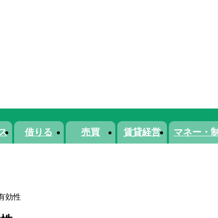
ス
借りる
売買
賃貸経営
マネー・
有効性