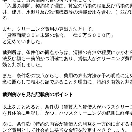
「入居の期間、契約終了理由、貸室の汚損の程度及び汚損の
井、建具、水廻り及び設備機器等の清掃費用を含む。）並び
る」
また、クリーニング費用の算出方法として、
「貸室面積３５㎡未満の場合、一律３万５０００円」
と定めていました。
裁判所は、条件①の観点からは、清掃の有無や程度にかかわ
法及び額も一義的かつ明確であり、賃借人がクリーニング費
効と判断しました。
また、条件②の観点からも、費用の算出方法が予め明確に定
念に照らして相応な額であることを理由に、特約を有効と判
裁判例から見た記載例のポイント
以上をまとめると、条件①（賃貸人と賃借人がハウスクリー
を具体的に明記し、かつ、ハウスクリーニングの範囲に経年
次に、条件②（特約の内容が賃借人の利益を一方的に害する
ング費用として社会的に妥当な金額を設定すべきでしょう。