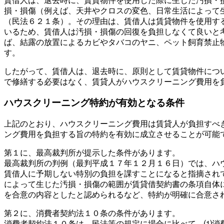
賃借人は、退去時に、賃貸物件を使用した際に生じた汚損・
損・損傷（例えば、天井やクロスの変色、日常生活によって
（民法６２１条）。その理由は、賃借人は賃貸物件を使用す
いるため、賃借人は汚損・損傷の回復を負担しなくて良いと
ば、結露の放置によるカビやタバコのヤニ、ペット飼育禁止
す。
したがって、賃借人は、退去時に、原則として賃貸物件につ
で修繕する必要はなく、賃貸人がハウスクリーニング費用を
ハウスクリーニング特約が有効となる条件
上記のとおり、ハウスクリーニング費用は賃貸人が負担すべ
ング費用を負担する旨の特約を有効に成立させることが可能
第１に、最高裁判所が提示した条件があります。
最高裁判所の判例（最判平成１７年１２月１６日）では、ハ
賃借人に予期しない特別の負担を課すことになると指摘され
によって生じた汚損・損傷の範囲が賃貸借契約書の条項自体
を合意の内容としたと認められるなど、特約が明確に合意さ
第２に、消費者契約法１０条の条件があります。
消費者契約法１０条は、民法等の規定に場合に比べて、⑴消