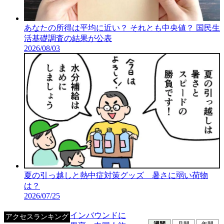
あなたの所得は平均に近い？ それとも中央値？ 国民生
活基礎調査の結果が公表
2026/08/03
夏の引っ越しと熱中症対策グッズ 暑さに弱い荷物
は？
2026/07/25
インバウンドに
アクセスランキング