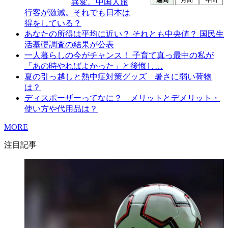
週間
月間
年間
異変。中国人旅
行客が激減。それでも日本は
得をしている？
あなたの所得は平均に近い？ それとも中央値？ 国民生
活基礎調査の結果が公表
一人暮らしの今がチャンス！ 子育て真っ最中の私が
「あの時やればよかった」と後悔し…
夏の引っ越しと熱中症対策グッズ 暑さに弱い荷物
は？
ディスポーザーってなに？ メリットとデメリット・
使い方や代用品は？
MORE
注目記事