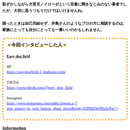
恥ずかしながら犬育児ノイローゼという言葉に聞きなじみのない著者でし
たが、大切に思うつもりだけではいけませんね。
困ったときは自己完結せず、井島さんのようなプロの方に相談するのは、
家族にとっても自分にとっても一番いいのかもしれません。
＜今回インタビューした人＞
Easy dog field
HP
https://easydogfield-1.jimdosite.com/
TiKTok
https://www.tiktok.com/@easy_dog_field
Instagram
https://www.instagram.com/eddie.lawson.z.j?
utm_source=ig_web_button_share_sheet&igsh=ZDNlZDc0MzIxNw==
Information