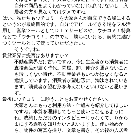
自分の商品をよくわかっていなければいけないし、入
居者の方を見なくてはダメですね。
はい。私たちもウチコミ！を大家さんが自立できる場にする
というのが最終目的です。自分でアピールできる場をフル活
用し、営業ツールとしてＤＩＹサービスや、ウチコミ！特典
などで「ウチコミ！」の中でも、勝ちにいける、契約に結び
つくツールとして使っていただきたい。
そうですね。
賃貸業界に提言はありますか？
不動産業界だけ古いですね。今は生産者から消費者に
直接商品が届く時代。問屋、卸、仲介を通さないこと
も珍しくない時代。不動産業界もいつかはなくなると
危惧しています。消費者が望む形に、淘汰されていき
ます。消費者が望む形を考えないといけないと思いま
す。
最後にウチコミ！に願うことをお聞かせください。
大家さんにもっと利用方法・仕組みを紹介してほしい
ですね。本質を理解してもっと使いこなせるように
ね。成約しただけのインタビューじゃなくて、０から
１にする過程を知りたいと思いますよ。使い始めか
ら、物件の写真を撮り、文章を書き、その後の入居希