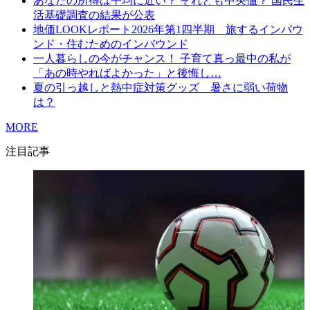
あなたの所得は平均に近い？ それとも中央値？ 国民生
活基礎調査の結果が公表
地価LOOKレポート2026年第1四半期 旅するインバウ
ンド・住むためのインバウンド
一人暮らしの今がチャンス！ 子育て真っ最中の私が
「あの時やればよかった」と後悔し…
夏の引っ越しと熱中症対策グッズ 暑さに弱い荷物
は？
MORE
注目記事