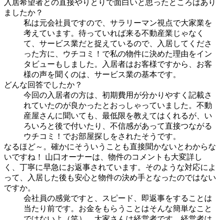
入居希望者との直接やりとりで面白いと思ったところはあり
ましたか？
私は元会社員ですので、サラリーマン視点で大家業を
考えています。待っていれば来る不動産業じゃなく
て、サービス業だと捉えているので、入居してくださ
った方に、ウチコミ！で私の物件に決めた理由をイン
タビューもしました。入居者はお客様ですから、お客
様の声を聞くのは、サービス業の基本です。
どんな回答でしたか？
今回の入居者の方は、初期費用が分かりやすく記載さ
れていたのが良かったとおっしゃっていました。不動
産屋さんに聞いても、最低限を教えてはくれるが、い
ろいろと後で付いたり、不信感があって直接つながる
ウチコミ！でお部屋探しをされたそうです。
なるほど～。確かにそういうことも直接聞かないとわからな
いですね！ 山口オーナーは、物件のコメントも大変詳し
く、丁寧に早急にお返事されています。そのような対応によ
って、入居した後も安心と物件の決め手となったのではない
ですか。
会社員の感覚ですと、スピード、即返事をすることは
当たり前です。お金をもらうことはそんな簡単なこと
ではないよ（笑）。大家さんは経営者です。経営者は