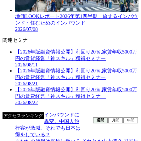
地価LOOKレポート2026年第1四半期 旅するインバウ
ンド・住むためのインバウンド
2026/07/08
関連セミナー
【2026年版融資情報公開】利回り20％,家賃年収5000万
円の賃貸経営「神スキル」獲得セミナー
2026/08/11
【2026年版融資情報公開】利回り20％,家賃年収5000万
円の賃貸経営「神スキル」獲得セミナー
2026/08/21
【2026年版融資情報公開】利回り20％,家賃年収5000万
円の賃貸経営「神スキル」獲得セミナー
2026/08/22
インバウンドに
アクセスランキング
週間
月間
年間
異変。中国人旅
行客が激減。それでも日本は
得をしている？