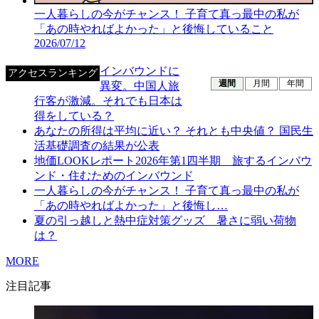
一人暮らしの今がチャンス！ 子育て真っ最中の私が
「あの時やればよかった」と後悔していること
2026/07/12
インバウンドに
アクセスランキング
週間
月間
年間
異変。中国人旅
行客が激減。それでも日本は
得をしている？
あなたの所得は平均に近い？ それとも中央値？ 国民生
活基礎調査の結果が公表
地価LOOKレポート2026年第1四半期 旅するインバウ
ンド・住むためのインバウンド
一人暮らしの今がチャンス！ 子育て真っ最中の私が
「あの時やればよかった」と後悔し…
夏の引っ越しと熱中症対策グッズ 暑さに弱い荷物
は？
MORE
注目記事