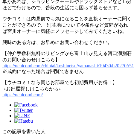
車があれば、ショッピングモールやドラッグストアなど15分
ほどで行けるので、普段の生活にも困らず暮らせます。
ウチコミ！は内見前でも気になることを直接オーナーに聞く
ことができるので、 別荘地についてや条件など質問があれ
ば宮川オーナーに気軽にメッセージしてみてくださいね。
興味のある方は、お早めにお問い合わせください。
【仲介手数料無料のリビングから富士山が見える河口湖別荘
のお問い合わせはこちら】
https://uchicomi.com/chintai/koshinetsu/yamanashi/19430/b20270/r5
※成約になった場合は閲覧できません
【ウチコミ！なら同じお部屋でも初期費用がお得！】
↓お部屋探しはこちらから↓
https://uchicomi.com/
この記事を書いた人