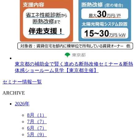
東京都の補助金で賢く進める断熱改修セミナー＆断熱
体感ショールーム見学【東京都主催】
セミナー情報一覧
ARCHIVE
2026年
8月（1）
7月（7）
6月（7）
5月（9）