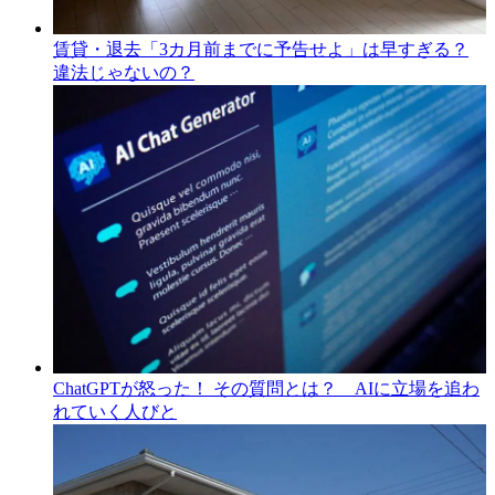
賃貸・退去「3カ月前までに予告せよ」は早すぎる？
違法じゃないの？
ChatGPTが怒った！ その質問とは？ AIに立場を追わ
れていく人びと