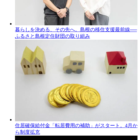
暮らしを決める、その先へ。島根の移住支援最前線──
ふるさと島根定住財団の取り組み
住居確保給付金「転居費用の補助」がスタート。4月か
ら制度拡充