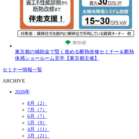
東京都の補助金で賢く進める断熱改修セミナー＆断熱
体感ショールーム見学【東京都主催】
セミナー情報一覧
ARCHIVE
2026年
8月（2）
7月（7）
6月（7）
5月（9）
4月（11）
3月（21）