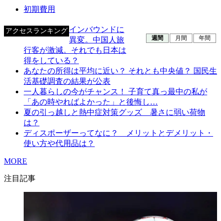
初期費用
インバウンドに
アクセスランキング
週間
月間
年間
異変。中国人旅
行客が激減。それでも日本は
得をしている？
あなたの所得は平均に近い？ それとも中央値？ 国民生
活基礎調査の結果が公表
一人暮らしの今がチャンス！ 子育て真っ最中の私が
「あの時やればよかった」と後悔し…
夏の引っ越しと熱中症対策グッズ 暑さに弱い荷物
は？
ディスポーザーってなに？ メリットとデメリット・
使い方や代用品は？
MORE
注目記事