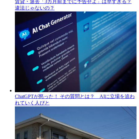
賃貸・退去「3カ月前までに予告せよ」は早すぎる？
違法じゃないの？
ChatGPTが怒った！ その質問とは？ AIに立場を追わ
れていく人びと