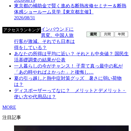
2026/08/19
東京都の補助金で賢く進める断熱改修セミナー＆断熱
体感ショールーム見学【東京都主催】
2026/08/31
インバウンドに
アクセスランキング
週間
月間
年間
異変。中国人旅
行客が激減。それでも日本は
得をしている？
あなたの所得は平均に近い？ それとも中央値？ 国民生
活基礎調査の結果が公表
一人暮らしの今がチャンス！ 子育て真っ最中の私が
「あの時やればよかった」と後悔し…
夏の引っ越しと熱中症対策グッズ 暑さに弱い荷物
は？
ディスポーザーってなに？ メリットとデメリット・
使い方や代用品は？
MORE
注目記事