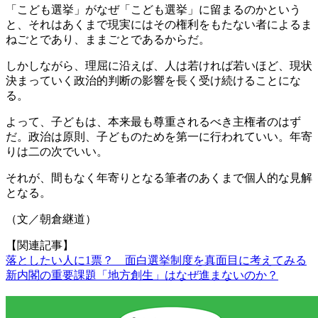
「こども選挙」がなぜ「こども選挙」に留まるのかという
と、それはあくまで現実にはその権利をもたない者によるま
ねごとであり、ままごとであるからだ。
しかしながら、理屈に沿えば、人は若ければ若いほど、現状
決まっていく政治的判断の影響を長く受け続けることにな
る。
よって、子どもは、本来最も尊重されるべき主権者のはず
だ。政治は原則、子どものためを第一に行われていい。年寄
りは二の次でいい。
それが、間もなく年寄りとなる筆者のあくまで個人的な見解
となる。
（文／朝倉継道）
【関連記事】
落としたい人に1票？ 面白選挙制度を真面目に考えてみる
新内閣の重要課題「地方創生」はなぜ進まないのか？