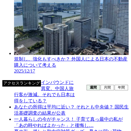
規制し、強化もすべきか？ 外国人による日本の不動産
購入について考える
2025/12/17
インバウンドに
アクセスランキング
週間
月間
年間
異変。中国人旅
行客が激減。それでも日本は
得をしている？
あなたの所得は平均に近い？ それとも中央値？ 国民生
活基礎調査の結果が公表
一人暮らしの今がチャンス！ 子育て真っ最中の私が
「あの時やればよかった」と後悔し…