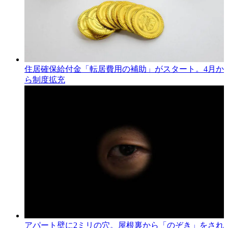
住居確保給付金「転居費用の補助」がスタート。4月か
ら制度拡充
アパート壁に2ミリの穴。屋根裏から「のぞき」をされ