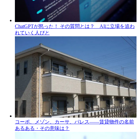
ChatGPTが怒った！ その質問とは？ AIに立場を追わ
れていく人びと
コーポ、メゾン、カーサ、パレス――賃貸物件の名前
あるある・その意味は？