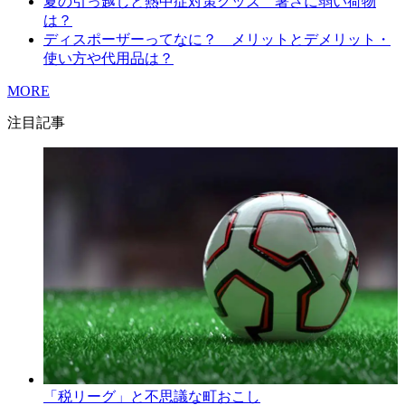
夏の引っ越しと熱中症対策グッズ 暑さに弱い荷物
は？
ディスポーザーってなに？ メリットとデメリット・
使い方や代用品は？
MORE
注目記事
「税リーグ」と不思議な町おこし