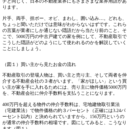
チと同じく、日本の不動産業界にもさまざまな業界用語があ
ります。
片手、両手、担ボー、オビ、まわし、囲い込み…。どれも、
ちょっと聞いただけでは意味がわからないはずです。これら
の言葉が業者にしか通じない隠語だから当たり前のこと。そ
こで、5000万円の中古戸建ての家を例にして、不動産取引で
こうした隠語がどのようにして使われるのかを解説していく
ことにしましょう。
（図１）買い主から見たお金の流れ
不動産取引の登場人物は、買い主と売り主、そして両者を仲
介する不動産会社の３者がいます。「家がほしい」という買
い主が家を手に入れるためには、売り主に物件価格5000万円
を、不動産会社に仲介手数料を支払うことになります。
400万円を超える物件の仲介手数料は、宅地建物取引業法
（宅建業法）で物件価格の約３パーセント（正確には3.24パ
ーセント以内）と決められていますから、156万円というの
が通常の仲介手数料の相場です。図にしてみると、こうなり
ます（図１）。