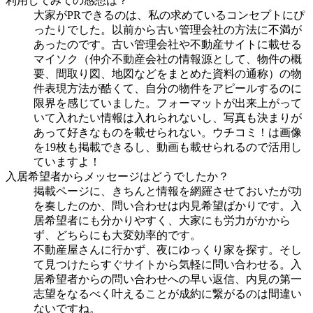
利用してみての感想は？
大家がPRできるのは、私の求めているコンセプトにぴ
ったりでした。以前から古い管理会社の方法に不満が
あったのです。古い管理会社や不動産サイトに載せる
マイソク（仲介不動産会社の情報源として、物件の概
要、間取り図、地図などをまとめた資料の通称）の物
件表現方法が酷くて、自分の物件をアピールするのに
限界を感じていました。フォーマットが出来上がって
いて入れたい情報は入れられないし、写真も決まりが
あって好きなものを載せられない。ウチコミ！は画像
を19枚も掲載できるし、動画も載せられるので活用し
ていますよ！
入居希望者からメッセージはどうでしたか？
掲載ページに、きちんと情報を網羅させておいたが功
を奏したのか、問い合わせは内見希望ばかりです。入
居希望者にも分かりやすく、大家にも労力がかから
ず、どちらにも大変効率的です。
不動産屋さんに行かず、夜にゆっくり家を探す。そし
て見つけたらすぐサイトから気軽に問い合わせる。入
居希望者からの問い合わせへの早い返信、内見の第一
志望をなるべく叶えることが成約に繋がるのは間違い
ないですね。