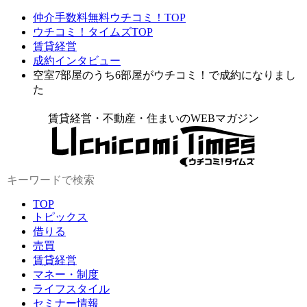
仲介手数料無料ウチコミ！TOP
ウチコミ！タイムズTOP
賃貸経営
成約インタビュー
空室7部屋のうち6部屋がウチコミ！で成約になりまし
た
賃貸経営・不動産・住まいのWEBマガジン
TOP
トピックス
借りる
売買
賃貸経営
マネー・制度
ライフスタイル
セミナー情報