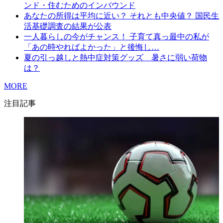
ンド・住むためのインバウンド
あなたの所得は平均に近い？ それとも中央値？ 国民生
活基礎調査の結果が公表
一人暮らしの今がチャンス！ 子育て真っ最中の私が
「あの時やればよかった」と後悔し…
夏の引っ越しと熱中症対策グッズ 暑さに弱い荷物
は？
MORE
注目記事