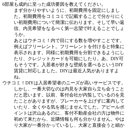
6部屋も成約に至った成功要因を教えてください。
まず分かりやすいように、初期費用を固定にしまし
た。初期費用をコミコミで記載することで分かりにく
い初期費用について簡潔に伝わります。そして早い返
信、内見希望をなるべく第一志望で叶えることでしょ
うか。
あとはウチコミ！内で目にする数を増やすことです。
例えばフリーレント。フリーレントを付けると特集に
表示されます。同様に初期費用を分割できるようにし
たり、クレジットカードを可能にしたり。あ、DIY可
もそうです。入居者が好きな壁紙を選べるというDIY
賃貸に対応しました。DIYは最近人気がありますよ
ね。
ウチコミ！DIYは入居希望者のニーズが高いサービスです。
しかし、一番大切なのは内見を大家自ら立ち会うこと
だと思います。以前、客付会社が内覧しているのを見
たことがありますが、ブレーカーを上げずに案内して
いたり、全くやる気を感じませんでした。アピールポ
イントは沢山あるのに、客付不動産会社の方は物件に
初めて来たから、近隣情報も何も分かりません。やは
り大家が一番分かっているし、大家と直接会うと細か