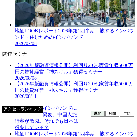
地価LOOKレポート2026年第1四半期 旅するインバウ
ンド・住むためのインバウンド
2026/07/08
関連セミナー
【2026年版融資情報公開】利回り20％,家賃年収5000万
円の賃貸経営「神スキル」獲得セミナー
2026/08/08
【2026年版融資情報公開】利回り20％,家賃年収5000万
円の賃貸経営「神スキル」獲得セミナー
2026/08/11
インバウンドに
アクセスランキング
週間
月間
年間
異変。中国人旅
行客が激減。それでも日本は
得をしている？
地価LOOKレポート2026年第1四半期 旅するインバウ