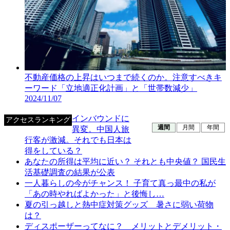
不動産価格の上昇はいつまで続くのか。注意すべきキ
ーワード「立地適正化計画」と「世帯数減少」
2024/11/07
インバウンドに
アクセスランキング
週間
月間
年間
異変。中国人旅
行客が激減。それでも日本は
得をしている？
あなたの所得は平均に近い？ それとも中央値？ 国民生
活基礎調査の結果が公表
一人暮らしの今がチャンス！ 子育て真っ最中の私が
「あの時やればよかった」と後悔し…
夏の引っ越しと熱中症対策グッズ 暑さに弱い荷物
は？
ディスポーザーってなに？ メリットとデメリット・