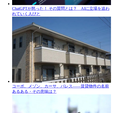
ChatGPTが怒った！ その質問とは？ AIに立場を追わ
れていく人びと
コーポ、メゾン、カーサ、パレス――賃貸物件の名前
あるある・その意味は？