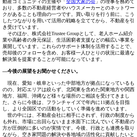
動産コミュニティの主催や「
全国大家の会
」の理事を務めて
おり、多数の不動産経営者やハウスメーカーとのネットワー
クがあることも理由の一つです。買い取りを行う前に、こう
したつながりを用いて活用の戦略を立ててから、不動産を引
き受けています。
そのほか、株式会社Trustee Groupとして、老人ホーム紹介
業や高齢者の身元保証、生活困窮者支援などの幅広い事業を
展開しています。これらのサポート体制を活用することで、
売却後のフォローを含め、お客様一人ひとりの状況に最適な
解決策を提案することが可能になっています。
―今後の展望をお聞かせください。
現在、愛知・岐阜といった中部地方が拠点になっているも
のの、対応エリアは絞らず、北関東を含めた関東地方や関西
地方、福岡、沖縄など様々な場所のご相談を受けてきまし
た。さらに今後は、フランチャイズで年内に11拠点を目指
し、より全国区での活動をしていく準備を進めています。
世の中には、不動産会社に相手にされず、行政の制度から
も外れ、市場に出回らないまま水面下に沈んでいく不動産の
方が圧倒的に多いのが実情です。今後、行政とも連携を取り
ながら、空き家問題の解決や各地域の活性化に貢献したいと