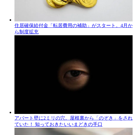
住居確保給付金「転居費用の補助」がスタート。4月か
ら制度拡充
アパート壁に2ミリの穴。屋根裏から「のぞき」をされ
ていた！ 知っておきたいいまどきの手口