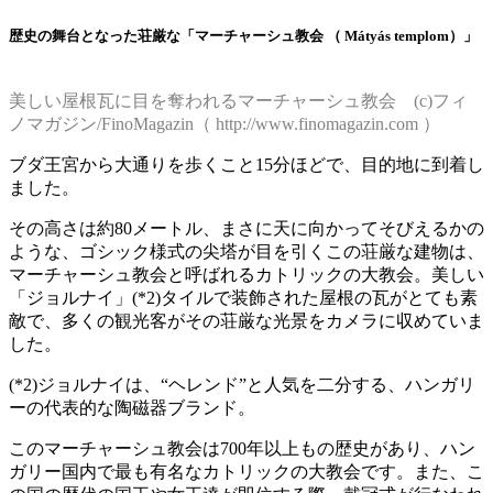
歴史の舞台となった荘厳な「マーチャーシュ教会 （ Mátyás templom）」
美しい屋根瓦に目を奪われるマーチャーシュ教会 (c)フィ
ノマガジン/FinoMagazin（ http://www.finomagazin.com ）
ブダ王宮から大通りを歩くこと15分ほどで、目的地に到着し
ました。
その高さは約80メートル、まさに天に向かってそびえるかの
ような、ゴシック様式の尖塔が目を引くこの荘厳な建物は、
マーチャーシュ教会と呼ばれるカトリックの大教会。美しい
「ジョルナイ」(*2)タイルで装飾された屋根の瓦がとても素
敵で、多くの観光客がその荘厳な光景をカメラに収めていま
した。
(*2)ジョルナイは、“ヘレンド”と人気を二分する、ハンガリ
ーの代表的な陶磁器ブランド。
このマーチャーシュ教会は700年以上もの歴史があり、ハン
ガリー国内で最も有名なカトリックの大教会です。また、こ