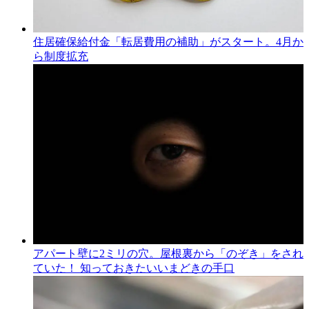
住居確保給付金「転居費用の補助」がスタート。4月か
ら制度拡充
アパート壁に2ミリの穴。屋根裏から「のぞき」をされ
ていた！ 知っておきたいいまどきの手口