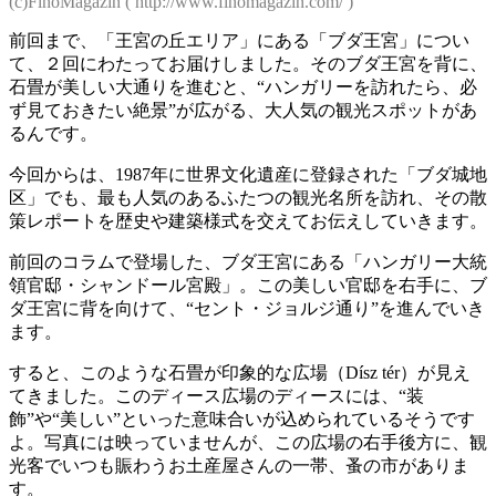
(c)FinoMagazin ( http://www.finomagazin.com/ )
前回まで、「王宮の丘エリア」にある「ブダ王宮」につい
て、２回にわたってお届けしました。そのブダ王宮を背に、
石畳が美しい大通りを進むと、“ハンガリーを訪れたら、必
ず見ておきたい絶景”が広がる、大人気の観光スポットがあ
るんです。
今回からは、1987年に世界文化遺産に登録された「ブダ城地
区」でも、最も人気のあるふたつの観光名所を訪れ、その散
策レポートを歴史や建築様式を交えてお伝えしていきます。
前回のコラムで登場した、ブダ王宮にある「ハンガリー大統
領官邸・シャンドール宮殿」。この美しい官邸を右手に、ブ
ダ王宮に背を向けて、“セント・ジョルジ通り”を進んでいき
ます。
すると、このような石畳が印象的な広場（Dísz tér）が見え
てきました。このディース広場のディースには、“装
飾”や“美しい”といった意味合いが込められているそうです
よ。写真には映っていませんが、この広場の右手後方に、観
光客でいつも賑わうお土産屋さんの一帯、蚤の市がありま
す。