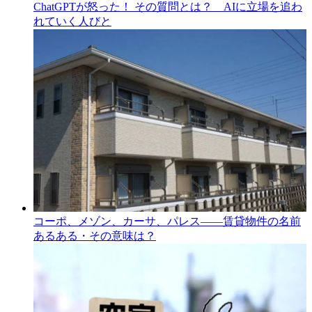
ChatGPTが怒った！ その質問とは？ AIに立場を追わ
れていく人びと
コーポ、メゾン、カーサ、パレス――賃貸物件の名前
あるある・その意味は？