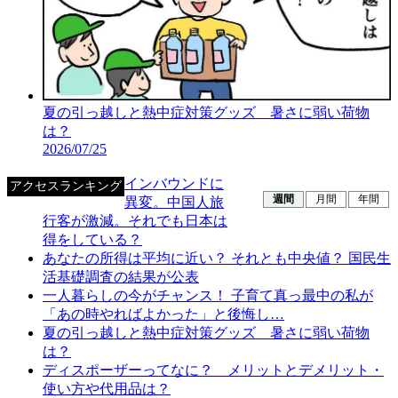
夏の引っ越しと熱中症対策グッズ 暑さに弱い荷物
は？
2026/07/25
インバウンドに
アクセスランキング
週間
月間
年間
異変。中国人旅
行客が激減。それでも日本は
得をしている？
あなたの所得は平均に近い？ それとも中央値？ 国民生
活基礎調査の結果が公表
一人暮らしの今がチャンス！ 子育て真っ最中の私が
「あの時やればよかった」と後悔し…
夏の引っ越しと熱中症対策グッズ 暑さに弱い荷物
は？
ディスポーザーってなに？ メリットとデメリット・
使い方や代用品は？