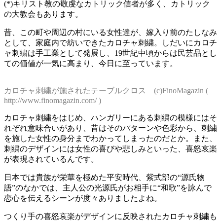
(*)キリスト教の敬虔なカトリック信者が多く、カトリック
の大教会もあります。
昔、この町や周辺の村にいる女性達が、嫁入り前のたしなみ
として、家庭内で紡いできたカロチャ刺繍。しだいにカロチ
ャ刺繍は手工業として発展し、19世紀中頃からは民芸品とし
ての価値が一気に高まり、今日に至っています。
カロチャ刺繍が施されたテーブルクロス (c)FinoMagazin (
http://www.finomagazin.com/ )
カロチャ刺繍をはじめ、ハンガリーにある刺繍の模様にはそ
れぞれ意味合いがあり、昔はそのパターンや色彩から、刺繍
を施した女性の身分までわかってしまったのだとか。また、
刺繍のデザインには女性の喜びや悲しみといった、喜怒哀楽
が表現されているんです。
日本では貴族が栄華を極めた平安時代、紫式部の“源氏物
語”のなかでは、主人公の光源氏がお相手に“和歌”を詠んで
恋心を伝えるシーンが度々ありましたよね。
つくり手の喜怒哀楽がデザインに反映されたカロチャ刺繍も