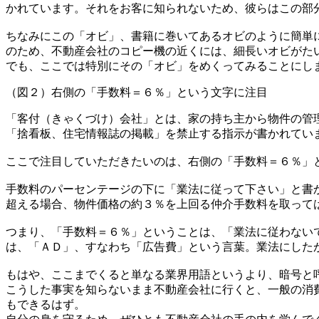
かれています。それをお客に知られないため、彼らはこの部
ちなみにこの「オビ」、書籍に巻いてあるオビのように簡単
のため、不動産会社のコピー機の近くには、細長いオビがた
でも、ここでは特別にその「オビ」をめくってみることにし
（図２）右側の「手数料＝６％」という文字に注目
「客付（きゃくづけ）会社」とは、家の持ち主から物件の管
「捨看板、住宅情報誌の掲載」を禁止する指示が書かれてい
ここで注目していただきたいのは、右側の「手数料＝６％」
手数料のパーセンテージの下に「業法に従って下さい」と書か
超える場合、物件価格の約３％を上回る仲介手数料を取って
つまり、「手数料＝６％」ということは、「業法に従わない
は、「ＡＤ」、すなわち「広告費」という言葉。業法にした
もはや、ここまでくると単なる業界用語というより、暗号と
こうした事実を知らないまま不動産会社に行くと、一般の消
もできるはず。