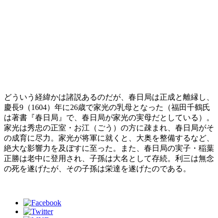
どういう経緯かは諸説あるのだが、春日局は正成と離縁し、
慶長9（1604）年に26歳で家光の乳母となった（福田千鶴氏
は著書『春日局』で、春日局が家光の実母だとしている）。
家光は秀忠の正室・お江（ごう）の方に疎まれ、春日局がそ
の成育に尽力。家光が将軍に就くと、大奥を整備するなど、
絶大な影響力を及ぼすに至った。また、春日局の実子・稲葉
正勝は老中に登用され、子孫は大名として存続。利三は無念
の死を遂げたが、その子孫は栄達を遂げたのである。