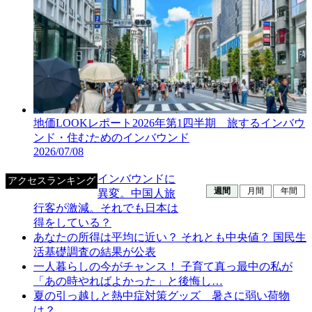
地価LOOKレポート2026年第1四半期 旅するインバウ
ンド・住むためのインバウンド
2026/07/08
インバウンドに
アクセスランキング
週間
月間
年間
異変。中国人旅
行客が激減。それでも日本は
得をしている？
あなたの所得は平均に近い？ それとも中央値？ 国民生
活基礎調査の結果が公表
一人暮らしの今がチャンス！ 子育て真っ最中の私が
「あの時やればよかった」と後悔し…
夏の引っ越しと熱中症対策グッズ 暑さに弱い荷物
は？