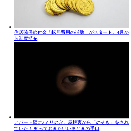
住居確保給付金「転居費用の補助」がスタート。4月か
ら制度拡充
アパート壁に2ミリの穴。屋根裏から「のぞき」をされ
ていた！ 知っておきたいいまどきの手口