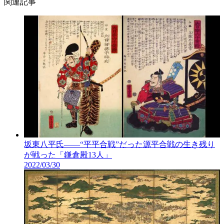
関連記事
坂東八平氏――“平平合戦”だった源平合戦の生き残り
が戦った「鎌倉殿13人」
2022/03/30