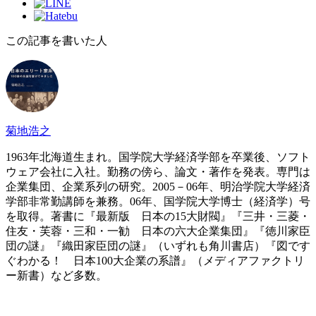
この記事を書いた人
菊地浩之
1963年北海道生まれ。国学院大学経済学部を卒業後、ソフト
ウェア会社に入社。勤務の傍ら、論文・著作を発表。専門は
企業集団、企業系列の研究。2005－06年、明治学院大学経済
学部非常勤講師を兼務。06年、国学院大学博士（経済学）号
を取得。著書に『最新版 日本の15大財閥』『三井・三菱・
住友・芙蓉・三和・一勧 日本の六大企業集団』『徳川家臣
団の謎』『織田家臣団の謎』（いずれも角川書店）『図です
ぐわかる！ 日本100大企業の系譜』（メディアファクトリ
ー新書）など多数。