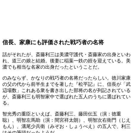
信長、家康にも評価された戦巧者の名将
話がそれたが、斎藤利三は美濃守護代・斎藤家の出身といわ
れ、道三の娘と結婚。後妻に稲葉一鉄の姪を迎えている。美
濃でも相当な名家の出身だったということだ。
のみならず、かなりの戦巧者の名将だったらしい。徳川家康
の父の代から前半生までを著した『松平記』に、信長が「武
辺場数」これある衆を書き出した部将の名が列記されている
が、斎藤利三も明智家中で選ばれた五人のうちに選ばれてい
る。
智光秀の重臣といえば、斎藤利三、藤田伝五（演：徳重
聡）、明智左馬助（演：間宮祥太朗）、明智次右衛門（じえ
もん）、溝尾少兵衛（みぞお・しょうべえ）の五人で、利三
はその筆頭だったようだ。