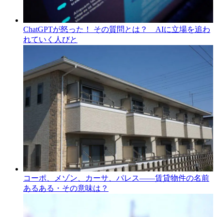
ChatGPTが怒った！ その質問とは？ AIに立場を追わ
れていく人びと
コーポ、メゾン、カーサ、パレス――賃貸物件の名前
あるある・その意味は？