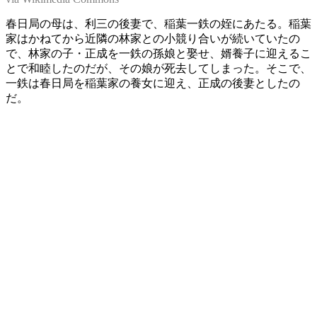
春日局の母は、利三の後妻で、稲葉一鉄の姪にあたる。稲葉
家はかねてから近隣の林家との小競り合いが続いていたの
で、林家の子・正成を一鉄の孫娘と娶せ、婿養子に迎えるこ
とで和睦したのだが、その娘が死去してしまった。そこで、
一鉄は春日局を稲葉家の養女に迎え、正成の後妻としたの
だ。