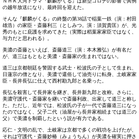
ＮＨＫ大河ドラマ『麒麟がくる』は新型コロナの影響で異例
の越年放送になり、最終回を迎えた。
そんな『麒麟がくる』の終盤の第38話で稲葉一鉄（演：村田
雄浩）の家臣・斎藤利三（としみつ。演：須賀貴匡）が、光
秀のもとに庇護を求めてきた（実際は稻葉家家臣ではなく、
与力だと思われる）。
美濃の斎藤といえば、斎藤道三（演：本木雅弘）が有名だ
が、道三はもともと美濃・斎藤家の生まれではない。
道三は京都朝廷を警固する武士・松波氏の子として生まれ、
日蓮宗の僧となり、美濃で還俗して油売りに転身、土岐家家
臣・長井長弘に仕えて西村勘九郎と名乗った。
長弘を殺害して長井家を継ぎ、長井新九郎と改称。さらに、
美濃守護代・斎藤家を継いで斎藤利政、出家して道三と称し
た。ただし、近年では、松波氏の子が一代で斎藤道三になっ
たのではなく、父子二代（油屋から長井家相続までは道三の
父）で美濃を制覇したという説が有力である。
応仁・文明の乱で、土岐家は京都で多くの戦功を上げたが、
それは守護代・斎藤妙椿（みょうちん）が美濃を確実に押さ