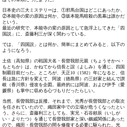
日本史の三大ミステリーは、①邪馬台国はどこにあったか、
②本能寺の変の原因は何か、③坂本龍馬暗殺の黒幕は誰かだ
という。
最近の研究で、本能寺の変の原因として急浮上してきた「四
国説」に、斎藤利三が深く関わっている。
では、「四国説」とは何か。簡単にまとめてみると、以下の
ようになろう。
土佐（高知県）の戦国大名・長曽我部元親（ちょうそかべ・
もとちか）は、かねてから信長と誼（よしみ）を通じ、四国
制覇目前だった。ところが、天正10（1582）年になると、信
長は急に方針を変えて、阿波（徳島県）の三好家と結んで讃
岐（香川県）侵攻を企図。最終的には阿波、および伊予（愛
媛県）も掌中に収める心づもりだったらしい。
当然、長曽我部は反撥。それまで、光秀が長曽我部との取次
を任されていたので、織田家中での立場が危うくなったとい
う。さらに、斎藤利三としても、実兄・石谷頼辰（いしが
い・よりたつ）を通じて長曽我部家と深い姻戚関係にあった
ので、織田・長曽我部の間を修復する必要に駆られた。光