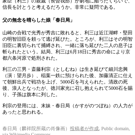
家臣（利三）の親戚（長曽我部）が窮地に陥ったくらいで、
信長を討とうと考えるだろうか。非常に疑問である。
父の無念を晴らした娘「春日局」
山崎の合戦で光秀が秀吉に敗れると、利三は近江湖畔・堅田
の明智旧臣を頼って逃げ延びた。ところが、利三はその明智
旧臣に裏切られて捕縛され、一緒に落ち延びた二人の息子は
斬られたという。結局、利三は6月18日に秀吉の命により京
都六条河原で処刑された。
利三の三男・斎藤利宗（としむね）は生き延びて細川忠興
（演：望月歩）、稲葉一鉄に預けられた後、加藤清正に仕え
て朝鮮出兵で戦功を上げ、5000石を与えられた。清政の死
後、浪人となったが、徳川家光に召し抱えられて5000石を賜
り、子孫は旗本に列した。
利宗の登用には、末妹・春日局（かすがのつぼね）の人力が
あったと思われる。
春日局（麟祥院所蔵の肖像画）
投稿者が作成
, Public domain,
via Wikimedia Commons