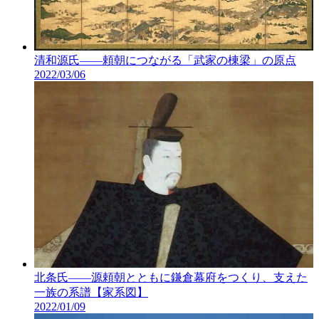
清和源氏――頼朝につながる「武家の棟梁」の原点
2022/03/06
北条氏――源頼朝とともに鎌倉幕府をつくり、支えた
一族の系譜【家系図】
2022/01/09