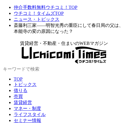
仲介手数料無料ウチコミ！TOP
ウチコミ！タイムズTOP
ニュース・トピックス
斎藤利三家――明智光秀の重臣にして春日局の父は、
本能寺の変の原因になった？
賃貸経営・不動産・住まいのWEBマガジン
TOP
トピックス
借りる
売買
賃貸経営
マネー・制度
ライフスタイル
セミナー情報