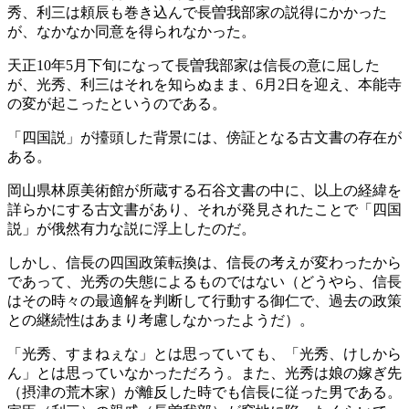
秀、利三は頼辰も巻き込んで長曽我部家の説得にかかった
が、なかなか同意を得られなかった。
天正10年5月下旬になって長曽我部家は信長の意に屈した
が、光秀、利三はそれを知らぬまま、6月2日を迎え、本能寺
の変が起こったというのである。
「四国説」が擡頭した背景には、傍証となる古文書の存在が
ある。
岡山県林原美術館が所蔵する石谷文書の中に、以上の経緯を
詳らかにする古文書があり、それが発見されたことで「四国
説」が俄然有力な説に浮上したのだ。
しかし、信長の四国政策転換は、信長の考えが変わったから
であって、光秀の失態によるものではない（どうやら、信長
はその時々の最適解を判断して行動する御仁で、過去の政策
との継続性はあまり考慮しなかったようだ）。
「光秀、すまねぇな」とは思っていても、「光秀、けしから
ん」とは思っていなかっただろう。また、光秀は娘の嫁ぎ先
（摂津の荒木家）が離反した時でも信長に従った男である。