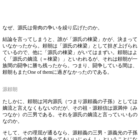
なぜ、源氏は骨肉の争いを繰り広げたのか。
結論を言ってしまうと、誰が「源氏の棟梁」かが、決まって
いなかったから。頼朝は「源氏の棟梁」として担ぎ上げられ
ているので、他に「源氏の棟梁」がいてはまずい。頼朝はよ
く「源氏の嫡流（＝棟梁）」といわれるが、それは頼朝が一
族間の闘争に勝ち残ったから。つまり、闘争している間は、
頼朝もまたOne of themに過ぎなかったのである。
源頼朝
たしかに、頼朝は河内源氏（つまり源頼義の子孫）としては
嫡流と言えなくもないのだが、その祖・源頼信は源満仲（み
つなか）の三男である。それを源氏の嫡流と言っていいもの
なのか。
そして、その理屈が通るなら、源頼義の三男・源義光の子孫
が「源氏の嫡流を名乗ってもいいじゃん！」ということにな