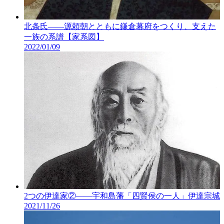
北条氏――源頼朝とともに鎌倉幕府をつくり、支えた
一族の系譜【家系図】
2022/01/09
2つの伊達家②――宇和島藩「四賢侯の一人」伊達宗城
2021/11/26