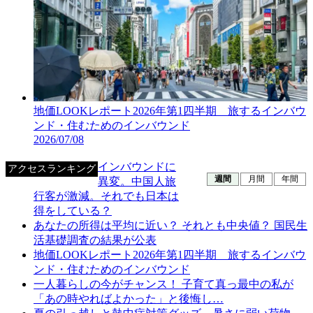
地価LOOKレポート2026年第1四半期 旅するインバウ
ンド・住むためのインバウンド
2026/07/08
インバウンドに
アクセスランキング
週間
月間
年間
異変。中国人旅
行客が激減。それでも日本は
得をしている？
あなたの所得は平均に近い？ それとも中央値？ 国民生
活基礎調査の結果が公表
地価LOOKレポート2026年第1四半期 旅するインバウ
ンド・住むためのインバウンド
一人暮らしの今がチャンス！ 子育て真っ最中の私が
「あの時やればよかった」と後悔し…