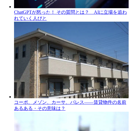
ChatGPTが怒った！ その質問とは？ AIに立場を追わ
れていく人びと
コーポ、メゾン、カーサ、パレス――賃貸物件の名前
あるある・その意味は？