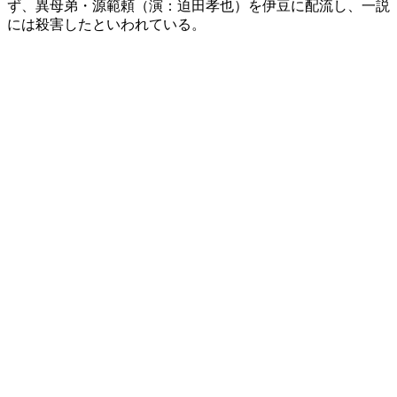
ず、異母弟・源範頼（演：迫田孝也）を伊豆に配流し、一説
には殺害したといわれている。