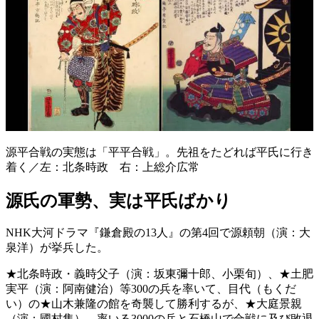
源平合戦の実態は「平平合戦」。先祖をたどれば平氏に行き
着く／左：北条時政 右：上総介広常
源氏の軍勢、実は平氏ばかり
NHK大河ドラマ『鎌倉殿の13人』の第4回で源頼朝（演：大
泉洋）が挙兵した。
★北条時政・義時父子（演：坂東彌十郎、小栗旬）、★土肥
実平（演：阿南健治）等300の兵を率いて、目代（もくだ
い）の★山木兼隆の館を奇襲して勝利するが、★大庭景親
（演：國村隼）、率いる3000の兵と石橋山で合戦に及び敗退