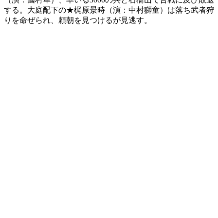
する。大庭配下の★梶原景時（演：中村獅童）は落ち武者狩
りを命ぜられ、頼朝を見つけるが見逃す。