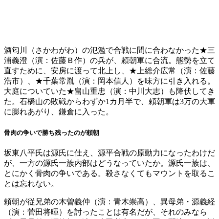
酒匂川（さかわがわ）の氾濫で合戦に間に合わなかった★三
浦義澄（演：佐藤Ｂ作）の兵が、頼朝軍に合流。態勢を立て
直すために、安房に渡って北上し、★上総介広常（演：佐藤
浩市）、★千葉常胤（演：岡本信人）を味方に引き入れる。
大庭についていた★畠山重忠（演：中川大志）も降伏してき
た。石橋山の敗戦からわずか1カ月半で、頼朝軍は3万の大軍
に膨れあがり、鎌倉に入った。
骨肉の争いで勝ち残ったのが頼朝
坂東八平氏は源氏に仕え、源平合戦の原動力になったわけだ
が、一方の源氏一族内部はどうなっていたか。源氏一族は、
とにかく骨肉の争いである。殺さなくてもマウントを取るこ
とは忘れない。
頼朝が従兄弟の木曽義仲（演：青木崇高）、異母弟・源義経
（演：菅田将暉）を討ったことは有名だが、それのみなら