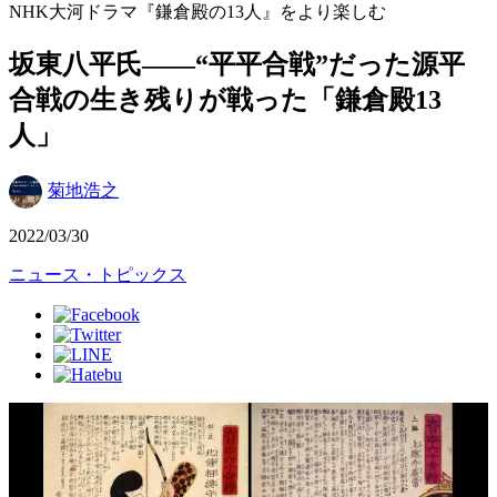
NHK大河ドラマ『鎌倉殿の13人』をより楽しむ
坂東八平氏――“平平合戦”だった源平
合戦の生き残りが戦った「鎌倉殿13
人」
菊地浩之
2022/03/30
ニュース・トピックス