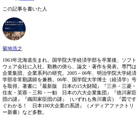
この記事を書いた人
菊地浩之
1963年北海道生まれ。国学院大学経済学部を卒業後、ソフト
ウェア会社に入社。勤務の傍ら、論文・著作を発表。専門は
企業集団、企業系列の研究。2005－06年、明治学院大学経済
学部非常勤講師を兼務。06年、国学院大学博士（経済学）号
を取得。著書に『最新版 日本の15大財閥』『三井・三菱・
住友・芙蓉・三和・一勧 日本の六大企業集団』『徳川家臣
団の謎』『織田家臣団の謎』（いずれも角川書店）『図です
ぐわかる！ 日本100大企業の系譜』（メディアファクトリ
ー新書）など多数。