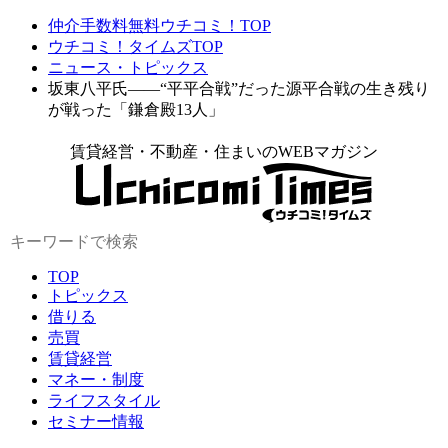
仲介手数料無料ウチコミ！TOP
ウチコミ！タイムズTOP
ニュース・トピックス
坂東八平氏――“平平合戦”だった源平合戦の生き残り
が戦った「鎌倉殿13人」
賃貸経営・不動産・住まいのWEBマガジン
TOP
トピックス
借りる
売買
賃貸経営
マネー・制度
ライフスタイル
セミナー情報