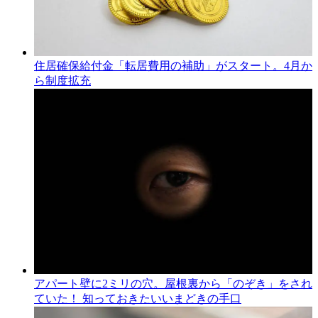
住居確保給付金「転居費用の補助」がスタート。4月か
ら制度拡充
アパート壁に2ミリの穴。屋根裏から「のぞき」をされ
ていた！ 知っておきたいいまどきの手口