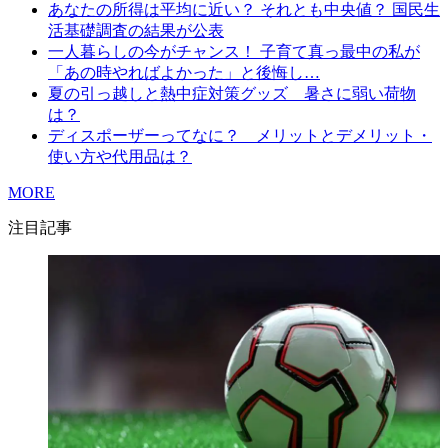
あなたの所得は平均に近い？ それとも中央値？ 国民生
活基礎調査の結果が公表
一人暮らしの今がチャンス！ 子育て真っ最中の私が
「あの時やればよかった」と後悔し…
夏の引っ越しと熱中症対策グッズ 暑さに弱い荷物
は？
ディスポーザーってなに？ メリットとデメリット・
使い方や代用品は？
MORE
注目記事