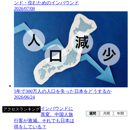
ンド・住むためのインバウンド
2026/07/08
5年で300万人の人口を失った日本をどうするか
2026/06/24
インバウンドに
アクセスランキング
週間
月間
年間
異変。中国人旅
行客が激減。それでも日本は
得をしている？