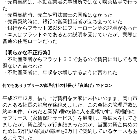
・売買契約は、不動産業者の事務所ではなく喫茶店等で行っ
た
・売買契約時、売主や司法書士の同席はなかった
・売買契約時に、銀行の営業担当者が立ち会っていた
・銀行からフラット35以外にフリーローン等の説明があった
・本人はフラット35であるとの説明を受けていたが、実際は
普通の住宅ローンだった
【明らかな不正行為】
・不動産業者からフラット３５であるので賃貸に出しても問
題ないと言われた
・不動産業者に、年収を水増しするように言われた
何でもありサブリース管理会社の社長が「夜逃げ」でドロン
平成27年12月、借り上げ賃料を大家に未払いのまま、岡山市
のとある社長の消息が途絶えました。この会社の管理戸数は
約4500件、市内だと業界5番の指に入る規模です。積極的に
サブリース（家賃保証サービス）を展開し、急拡大をしてき
ましたが、資金繰りが行き詰まったのか、当面の資金集めの
ために5万円の家賃の部屋を3万円で契約しているケースもあ
るようでした。