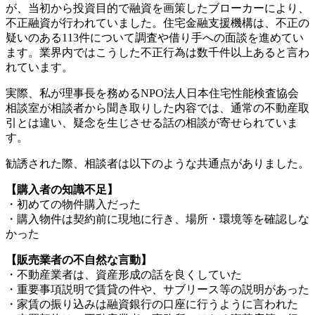
が、当初から投資目的で融資を画策したブローカーにより、
不正融資が行われていました。住宅金融支援機構は、不正の
疑いのある113件について調査や借り手への面談を進めてい
ます。業界内ではこうした不正行為は数千件以上あると言わ
れています。
実際、私が理事長を務めるNPO法人日本住宅性能検査協会
相談室が相談者から聞き取りした内容では、通常の不動産取
引とは違い、疑念を生じさせる話の相談が寄せられていま
す。
勧誘された際、相談者は以下のような共通点がありました。
【購入者の知識不足】
・初めての物件購入だった
・購入物件は契約前に現地に行き、場所・環境等を確認しな
かった
【販売業者の不自然な言動】
・不動産業者は、資産形成の話を良くしていた
・重要事項説明で賃貸の件や、サブリース等の説明があった
・家賃の振り込みは融資銀行の口座に行うように言われた