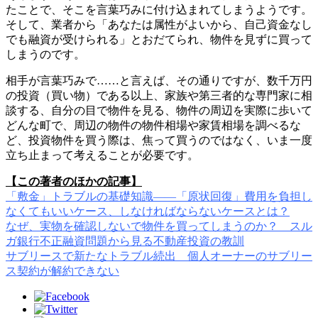
たことで、そこを言葉巧みに付け込まれてしまうようです。
そして、業者から「あなたは属性がよいから、自己資金なし
でも融資が受けられる」とおだてられ、物件を見ずに買って
しまうのです。
相手が言葉巧みで……と言えば、その通りですが、数千万円
の投資（買い物）である以上、家族や第三者的な専門家に相
談する、自分の目で物件を見る、物件の周辺を実際に歩いて
どんな町で、周辺の物件の物件相場や家賃相場を調べるな
ど、投資物件を買う際は、焦って買うのではなく、いま一度
立ち止まって考えることが必要です。
【この著者のほかの記事】
「敷金」トラブルの基礎知識――「原状回復」費用を負担し
なくてもいいケース、しなければならないケースとは？
なぜ、実物を確認しないで物件を買ってしまうのか？ スル
ガ銀行不正融資問題から見る不動産投資の教訓
サブリースで新たなトラブル続出 個人オーナーのサブリー
ス契約が解約できない