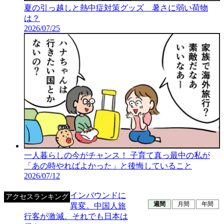
夏の引っ越しと熱中症対策グッズ 暑さに弱い荷物
は？
2026/07/25
一人暮らしの今がチャンス！ 子育て真っ最中の私が
「あの時やればよかった」と後悔していること
2026/07/12
インバウンドに
アクセスランキング
週間
月間
年間
異変。中国人旅
行客が激減。それでも日本は