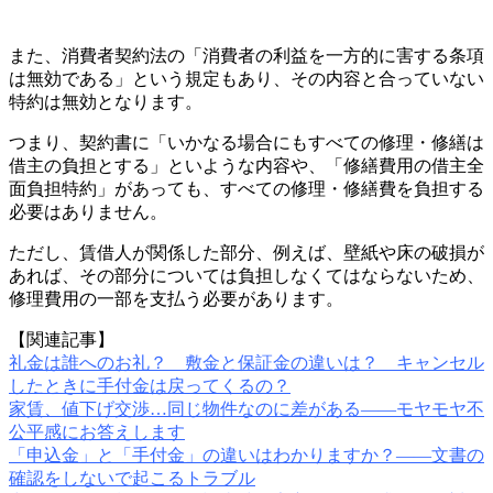
また、消費者契約法の「消費者の利益を一方的に害する条項
は無効である」という規定もあり、その内容と合っていない
特約は無効となります。
つまり、契約書に「いかなる場合にもすべての修理・修繕は
借主の負担とする」といような内容や、「修繕費用の借主全
面負担特約」があっても、すべての修理・修繕費を負担する
必要はありません。
ただし、賃借人が関係した部分、例えば、壁紙や床の破損が
あれば、その部分については負担しなくてはならないため、
修理費用の一部を支払う必要があります。
【関連記事】
礼金は誰へのお礼？ 敷金と保証金の違いは？ キャンセル
したときに手付金は戻ってくるの？
家賃、値下げ交渉…同じ物件なのに差がある――モヤモヤ不
公平感にお答えします
「申込金」と「手付金」の違いはわかりますか？――文書の
確認をしないで起こるトラブル