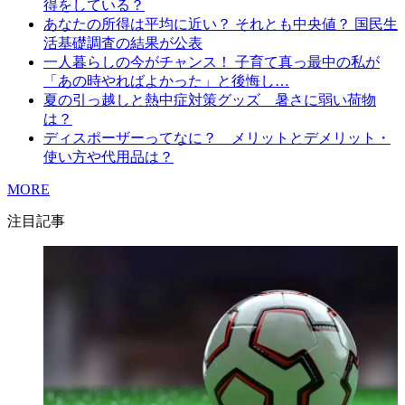
得をしている？
あなたの所得は平均に近い？ それとも中央値？ 国民生
活基礎調査の結果が公表
一人暮らしの今がチャンス！ 子育て真っ最中の私が
「あの時やればよかった」と後悔し…
夏の引っ越しと熱中症対策グッズ 暑さに弱い荷物
は？
ディスポーザーってなに？ メリットとデメリット・
使い方や代用品は？
MORE
注目記事