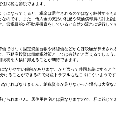
ば住民税も節税できます。
ようになってくると、税金は還付されるのではなく納付するも
となのです。また、借入金の支払い利息や減価償却費の計上額
す。節税目的の不動産投資をしていると自然の流れに逆行して
時価ではなく固定資産台帳や路線価などから課税額が算出され
ので、不動産投資は相続税対策としては有効だと言えるでしょう
相続税を大幅に抑えることが期待できます。
事になりやすい傾向があります。かと言って共同名義にすると
つ分けることができるので財産トラブルも起こりにくいようで
行わなければなりません。納税資金が足りなかった場合は大変な
受けられません。居住用住宅とは異なりますので、肝に銘じて