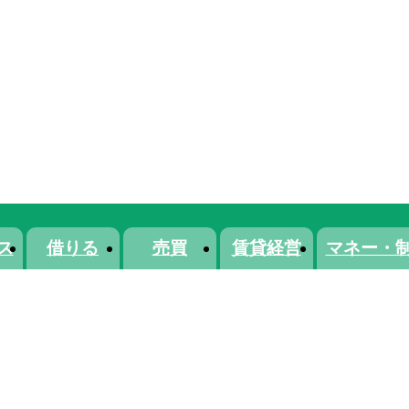
ス
借りる
売買
賃貸経営
マネー・