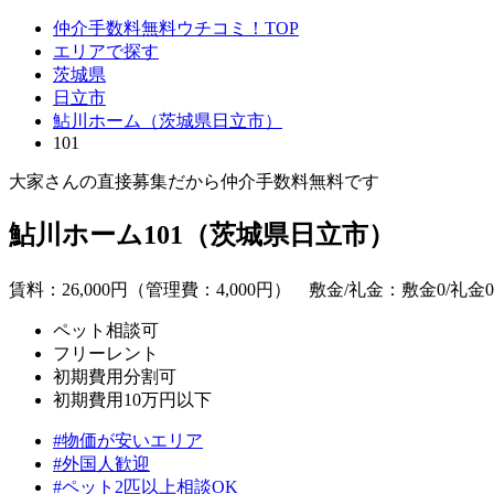
仲介手数料無料ウチコミ！TOP
エリアで探す
茨城県
日立市
鮎川ホーム（茨城県日立市）
101
大家さんの直接募集だから
仲介手数料無料
です
鮎川ホーム101（茨城県日立市）
賃料：
26,000
円（管理費：4,000円） 敷金/礼金：
敷金0
/
礼金0
ペット相談可
フリーレント
初期費用分割可
初期費用10万円以下
#物価が安いエリア
#外国人歓迎
#ペット2匹以上相談OK