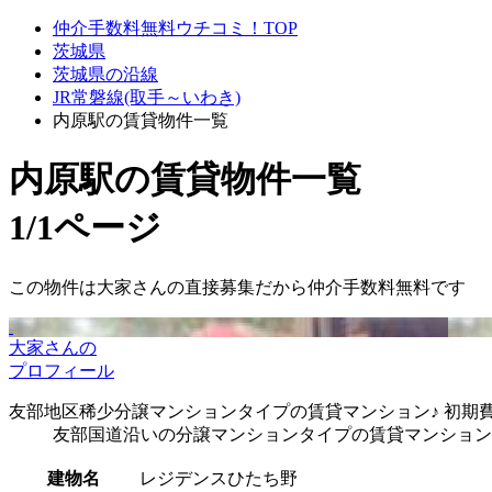
仲介手数料無料ウチコミ！TOP
茨城県
茨城県の沿線
JR常磐線(取手～いわき)
内原駅の賃貸物件一覧
内原駅
の賃貸物件一覧
1/1ページ
この物件は大家さんの直接募集だから
仲介手数料無料
です
大家さんの
プロフィール
友部地区稀少分譲マンションタイプの賃貸マンション♪ 初期費
友部国道沿いの分譲マンションタイプの賃貸マンション
建物名
レジデンスひたち野