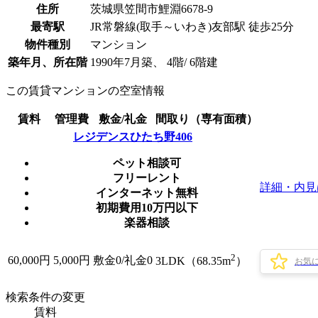
住所
茨城県笠間市鯉淵6678-9
最寄駅
JR常磐線(取手～いわき)友部駅 徒歩25分
物件種別
マンション
築年月、所在階
1990年7月築、 4階/ 6階建
この賃貸マンションの空室情報
賃料
管理費
敷金/礼金
間取り（専有面積）
レジデンスひたち野406
ペット相談可
フリーレント
詳細・内見
インターネット無料
初期費用10万円以下
楽器相談
2
60,000
円
5,000円
敷金0
/
礼金0
3LDK（68.35m
）
お気
検索条件の変更
賃料