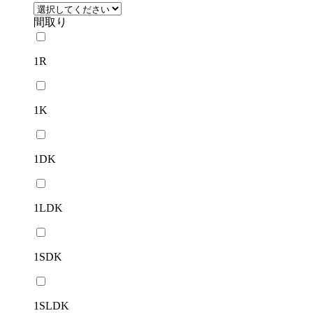
間取り
1R
1K
1DK
1LDK
1SDK
1SLDK