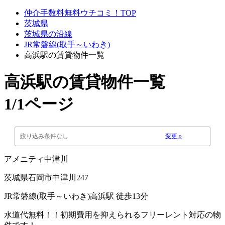
仲介手数料無料ウチコミ！TOP
茨城県
茨城県の沿線
JR常磐線(取手～いわき)
高浜駅の賃貸物件一覧
高浜駅
の賃貸物件一覧
1/1ページ
絞り込み条件なし
変更 »
アメニティ中津川
茨城県石岡市中津川247
JR常磐線(取手～いわき)高浜駅 徒歩13分
水道代無料！！初期費用を抑えられるフリーレント対応の物