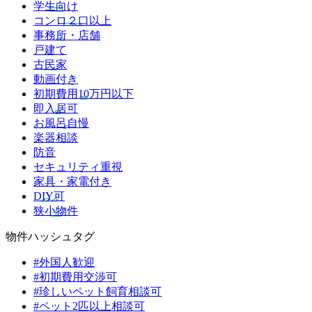
学生向け
コンロ２口以上
事務所・店舗
戸建て
古民家
動画付き
初期費用10万円以下
即入居可
お風呂自慢
楽器相談
防音
セキュリティ重視
家具・家電付き
DIY可
狭小物件
物件ハッシュタグ
#外国人歓迎
#初期費用交渉可
#珍しいペット飼育相談可
#ペット2匹以上相談可