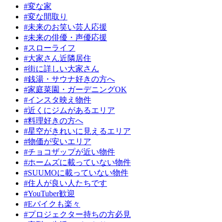
#変な家
#変な間取り
#未来のお笑い芸人応援
#未来の俳優・声優応援
#スローライフ
#大家さん近隣居住
#街に詳しい大家さん
#銭湯・サウナ好きの方へ
#家庭菜園・ガーデニングOK
#インスタ映え物件
#近くにジムがあるエリア
#料理好きの方へ
#星空がきれいに見えるエリア
#物価が安いエリア
#チョコザップが近い物件
#ホームズに載っていない物件
#SUUMOに載っていない物件
#住人が良い人たちです
#YouTuber歓迎
#Eバイクも楽々
#プロジェクター持ちの方必見