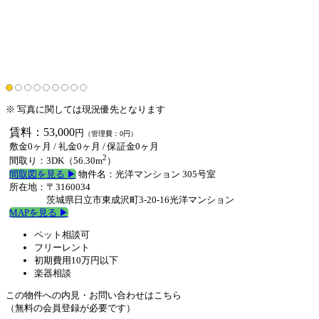
※ 写真に関しては現況優先となります
賃料：53,000
円
（管理費：0円）
敷金0ヶ月
/
礼金0ヶ月
/
保証金0ヶ月
2
間取り：3DK（56.30m
）
間取図を見る ▶︎
物件名：光洋マンション 305号室
所在地：〒3160034
茨城県日立市東成沢町3-20-16光洋マンション
MAPを見る ▶︎
ペット相談可
フリーレント
初期費用10万円以下
楽器相談
この物件への内見・お問い合わせはこちら
（無料の会員登録が必要です）