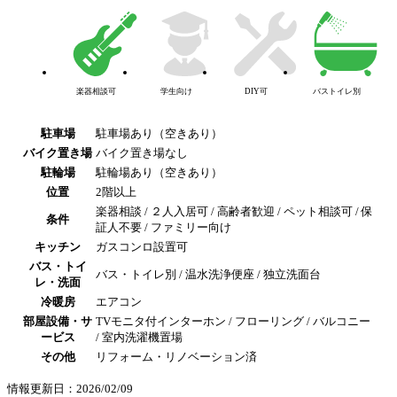
楽器相談可
学生向け
DIY可
バストイレ別
駐車場
駐車場あり（空きあり）
バイク置き場
バイク置き場なし
駐輪場
駐輪場あり（空きあり）
位置
2階以上
楽器相談 / ２人入居可 / 高齢者歓迎 / ペット相談可 / 保
条件
証人不要 / ファミリー向け
キッチン
ガスコンロ設置可
バス・トイ
バス・トイレ別 / 温水洗浄便座 / 独立洗面台
レ・洗面
冷暖房
エアコン
部屋設備・サ
TVモニタ付インターホン / フローリング / バルコニー
ービス
/ 室内洗濯機置場
その他
リフォーム・リノベーション済
情報更新日：2026/02/09