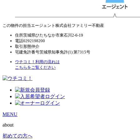
この物件の担当エージェント
株式会社ファミリー不動産
住所
茨城県ひたちなか市東石川2-6-19
電話
0292198200
取引形態
仲介
宅建免許番号
茨城県知事免許(1) 第7315号
ウチコミ！利用の流れは
こちらをご覧ください
MENU
about
初めての方へ