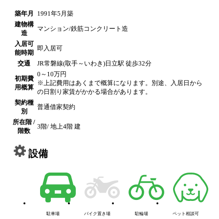
築年月
1991年5月築
建物構
マンション/鉄筋コンクリート造
造
入居可
即入居可
能時期
交通
JR常磐線(取手～いわき)日立駅 徒歩32分
0～10万円
初期費
※上記費用はあくまで概算になります。別途、入居日から
用概算
の日割り家賃がかかる場合があります。
契約種
普通借家契約
別
所在階 /
3階/ 地上4階 建
階数
設備
駐車場
バイク置き場
駐輪場
ペット相談可