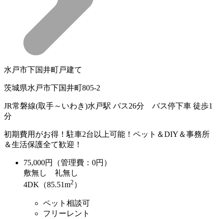
水戸市下国井町戸建て
茨城県水戸市下国井町805-2
JR常磐線(取手～いわき)水戸駅 バス26分 バス停下車 徒歩1
分
初期費用がお得！駐車2台以上可能！ペット＆DIY＆事務所
＆生活保護全て歓迎！
75,000
円（管理費：0円）
敷
無し
礼
無し
2
4DK（85.51m
）
ペット相談可
フリーレント