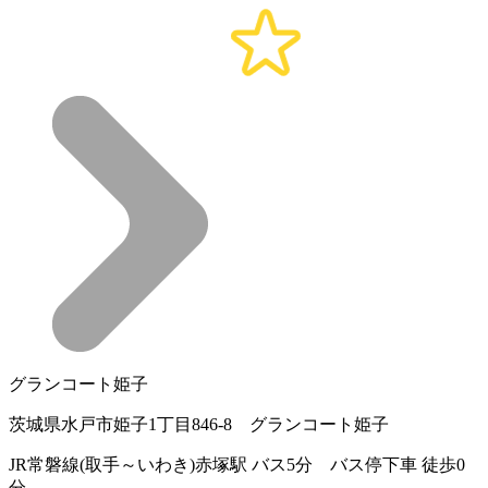
グランコート姫子
茨城県水戸市姫子1丁目846-8 グランコート姫子
JR常磐線(取手～いわき)赤塚駅 バス5分 バス停下車 徒歩0
分