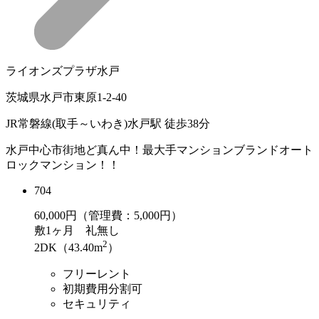
ライオンズプラザ水戸
茨城県水戸市東原1-2-40
JR常磐線(取手～いわき)水戸駅 徒歩38分
水戸中心市街地ど真ん中！最大手マンションブランドオート
ロックマンション！！
704
60,000
円（管理費：5,000円）
敷
1ヶ月
礼
無し
2
2DK（43.40m
）
フリーレント
初期費用分割可
セキュリティ