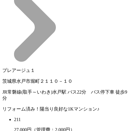
プレアージュ１
茨城県水戸市堀町２１１０－１０
JR常磐線(取手～いわき)水戸駅 バス22分 バス停下車 徒歩9
分
リフォーム済み！陽当り良好な1Kマンション♪
211
27,000
円（管理費：2,000円）