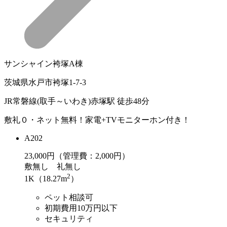
サンシャイン袴塚A棟
茨城県水戸市袴塚1-7-3
JR常磐線(取手～いわき)赤塚駅 徒歩48分
敷礼０・ネット無料！家電+TVモニターホン付き！
A202
23,000
円（管理費：2,000円）
敷
無し
礼
無し
2
1K（18.27m
）
ペット相談可
初期費用10万円以下
セキュリティ