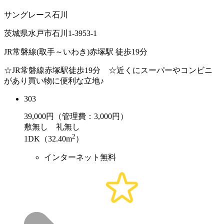
サングレース石川
茨城県水戸市石川1-3953-1
JR常磐線(取手～いわき)赤塚駅 徒歩19分
☆JR常磐線赤塚駅徒歩19分 ☆近くにスーパーやコンビニ
があり買い物に便利な立地♪
303
39,000
円（管理費：3,000円）
敷
無し
礼
無し
2
1DK（32.40m
）
インターネット無料