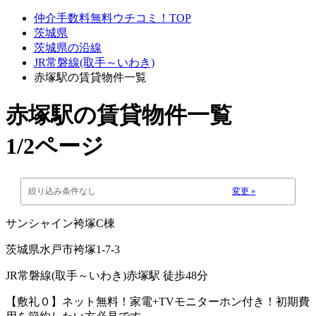
仲介手数料無料ウチコミ！TOP
茨城県
茨城県の沿線
JR常磐線(取手～いわき)
赤塚駅の賃貸物件一覧
赤塚駅
の賃貸物件一覧
1/2ページ
絞り込み条件なし
変更 »
サンシャイン袴塚C棟
茨城県水戸市袴塚1-7-3
JR常磐線(取手～いわき)赤塚駅 徒歩48分
【敷礼０】ネット無料！家電+TVモニターホン付き！初期費