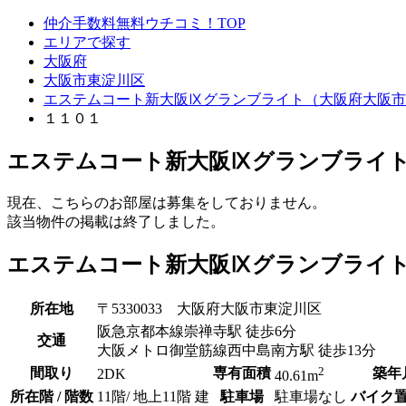
仲介手数料無料ウチコミ！TOP
エリアで探す
大阪府
大阪市東淀川区
エステムコート新大阪Ⅸグランブライト（大阪府大阪市
１１０１
エステムコート新大阪Ⅸグランブライト
現在、こちらのお部屋は募集をしておりません。
該当物件の掲載は終了しました。
エステムコート新大阪Ⅸグランブライト
所在地
〒5330033 大阪府大阪市東淀川区
阪急京都本線崇禅寺駅 徒歩6分
交通
大阪メトロ御堂筋線西中島南方駅 徒歩13分
2
間取り
専有面積
築年
2DK
40.61m
所在階 / 階数
11階/ 地上11階 建
駐車場
駐車場なし
バイク