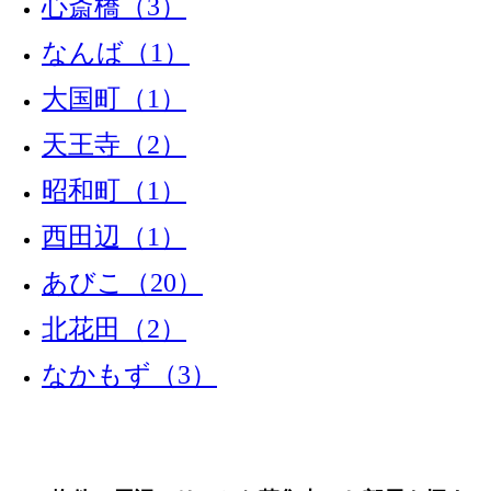
心斎橋（3）
なんば（1）
大国町（1）
天王寺（2）
昭和町（1）
西田辺（1）
あびこ（20）
北花田（2）
なかもず（3）