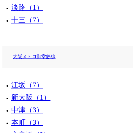
淡路（1）
十三（7）
大阪メトロ御堂筋線
江坂（7）
新大阪（1）
中津（3）
本町（3）