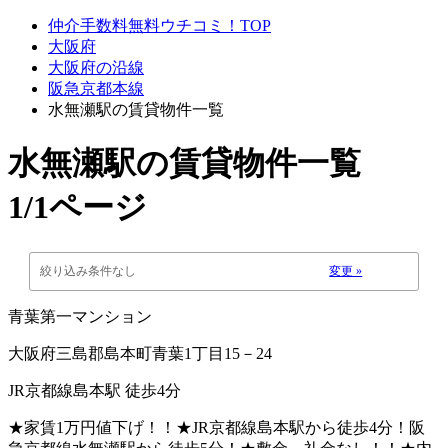
仲介手数料無料ウチコミ！TOP
大阪府
大阪府の沿線
阪急京都本線
水無瀬駅の賃貸物件一覧
水無瀬駅
の賃貸物件一覧
1/1ページ
絞り込み条件なし
変更 »
青葉第一マンション
大阪府三島郡島本町青葉1丁目15－24
JR京都線島本駅 徒歩4分
★家賃1万円値下げ！！★JR京都線島本駅から徒歩4分！阪