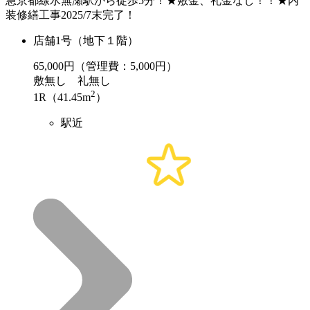
急京都線水無瀬駅から徒歩5分！★敷金、礼金なし！！★内
装修繕工事2025/7末完了！
店舗1号（地下１階）
65,000
円（管理費：5,000円）
敷
無し
礼
無し
2
1R（41.45m
）
駅近