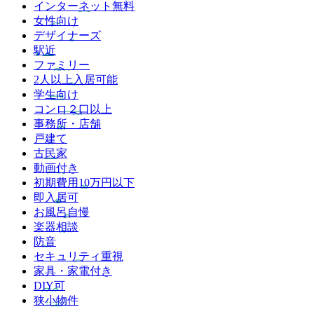
インターネット無料
女性向け
デザイナーズ
駅近
ファミリー
2人以上入居可能
学生向け
コンロ２口以上
事務所・店舗
戸建て
古民家
動画付き
初期費用10万円以下
即入居可
お風呂自慢
楽器相談
防音
セキュリティ重視
家具・家電付き
DIY可
狭小物件