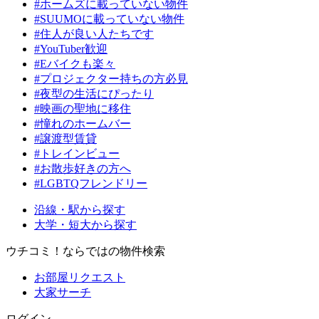
#ホームズに載っていない物件
#SUUMOに載っていない物件
#住人が良い人たちです
#YouTuber歓迎
#Eバイクも楽々
#プロジェクター持ちの方必見
#夜型の生活にぴったり
#映画の聖地に移住
#憧れのホームバー
#譲渡型賃貸
#トレインビュー
#お散歩好きの方へ
#LGBTQフレンドリー
沿線・駅から探す
大学・短大から探す
ウチコミ！ならではの物件検索
お部屋リクエスト
大家サーチ
ログイン