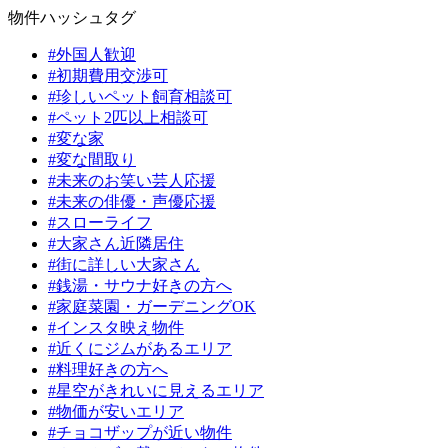
物件ハッシュタグ
#外国人歓迎
#初期費用交渉可
#珍しいペット飼育相談可
#ペット2匹以上相談可
#変な家
#変な間取り
#未来のお笑い芸人応援
#未来の俳優・声優応援
#スローライフ
#大家さん近隣居住
#街に詳しい大家さん
#銭湯・サウナ好きの方へ
#家庭菜園・ガーデニングOK
#インスタ映え物件
#近くにジムがあるエリア
#料理好きの方へ
#星空がきれいに見えるエリア
#物価が安いエリア
#チョコザップが近い物件