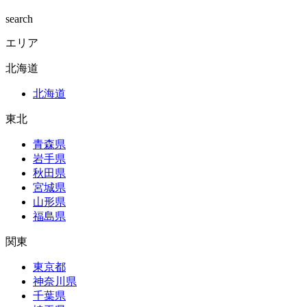
search
エリア
北海道
北海道
東北
青森県
岩手県
秋田県
宮城県
山形県
福島県
関東
東京都
神奈川県
千葉県