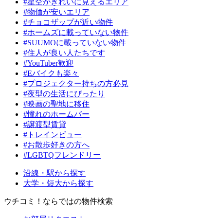
#星空がきれいに見えるエリア
#物価が安いエリア
#チョコザップが近い物件
#ホームズに載っていない物件
#SUUMOに載っていない物件
#住人が良い人たちです
#YouTuber歓迎
#Eバイクも楽々
#プロジェクター持ちの方必見
#夜型の生活にぴったり
#映画の聖地に移住
#憧れのホームバー
#譲渡型賃貸
#トレインビュー
#お散歩好きの方へ
#LGBTQフレンドリー
沿線・駅から探す
大学・短大から探す
ウチコミ！ならではの物件検索