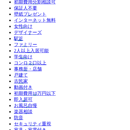
初期費用分割相談可
保証人不要
壁紙プレゼント
インターネット無料
女性向け
デザイナーズ
駅近
ファミリー
2人以上入居可能
学生向け
コンロ２口以上
事務所・店舗
戸建て
古民家
動画付き
初期費用10万円以下
即入居可
お風呂自慢
楽器相談
防音
セキュリティ重視
家具・家電付き