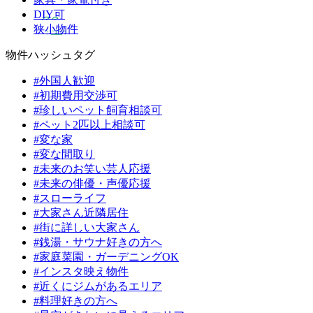
DIY可
狭小物件
物件ハッシュタグ
#外国人歓迎
#初期費用交渉可
#珍しいペット飼育相談可
#ペット2匹以上相談可
#変な家
#変な間取り
#未来のお笑い芸人応援
#未来の俳優・声優応援
#スローライフ
#大家さん近隣居住
#街に詳しい大家さん
#銭湯・サウナ好きの方へ
#家庭菜園・ガーデニングOK
#インスタ映え物件
#近くにジムがあるエリア
#料理好きの方へ