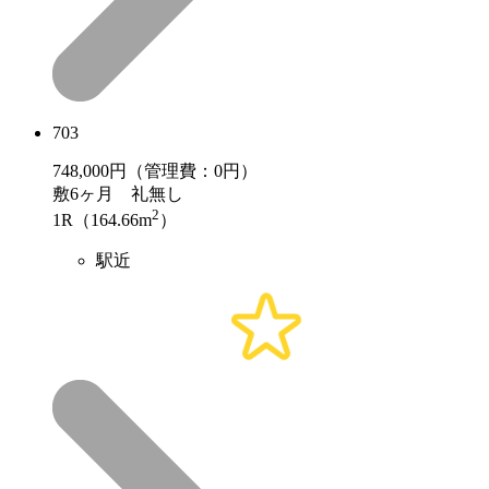
703
748,000
円（管理費：0円）
敷
6ヶ月
礼
無し
2
1R（164.66m
）
駅近