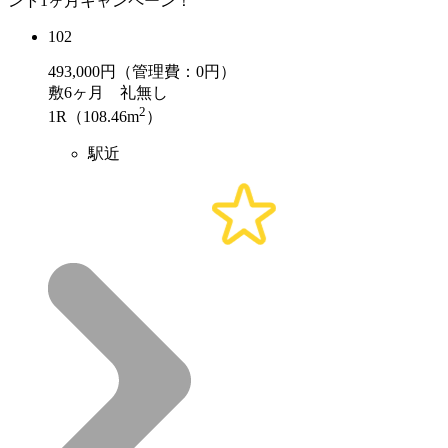
ント1ヶ月キャンペーン！
102
493,000
円（管理費：0円）
敷
6ヶ月
礼
無し
2
1R（108.46m
）
駅近