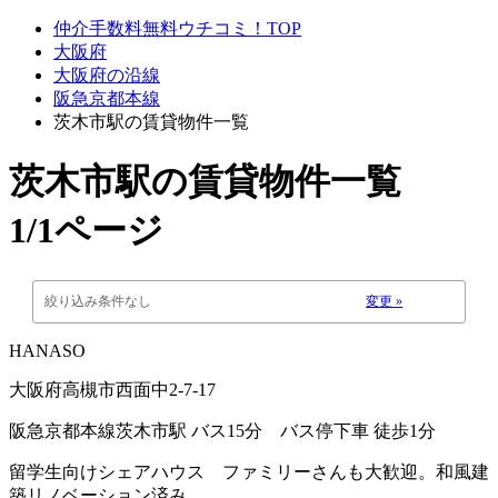
仲介手数料無料ウチコミ！TOP
大阪府
大阪府の沿線
阪急京都本線
茨木市駅の賃貸物件一覧
茨木市駅
の賃貸物件一覧
1/1ページ
絞り込み条件なし
変更 »
HANASO
大阪府高槻市西面中2-7-17
阪急京都本線茨木市駅 バス15分 バス停下車 徒歩1分
留学生向けシェアハウス ファミリーさんも大歓迎。和風建
築リノベーション済み