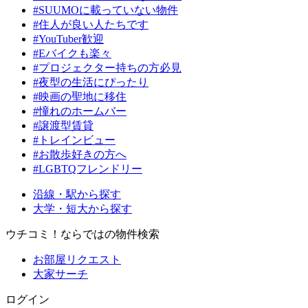
#SUUMOに載っていない物件
#住人が良い人たちです
#YouTuber歓迎
#Eバイクも楽々
#プロジェクター持ちの方必見
#夜型の生活にぴったり
#映画の聖地に移住
#憧れのホームバー
#譲渡型賃貸
#トレインビュー
#お散歩好きの方へ
#LGBTQフレンドリー
沿線・駅から探す
大学・短大から探す
ウチコミ！ならではの物件検索
お部屋リクエスト
大家サーチ
ログイン