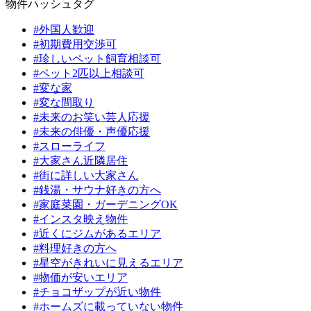
物件ハッシュタグ
#外国人歓迎
#初期費用交渉可
#珍しいペット飼育相談可
#ペット2匹以上相談可
#変な家
#変な間取り
#未来のお笑い芸人応援
#未来の俳優・声優応援
#スローライフ
#大家さん近隣居住
#街に詳しい大家さん
#銭湯・サウナ好きの方へ
#家庭菜園・ガーデニングOK
#インスタ映え物件
#近くにジムがあるエリア
#料理好きの方へ
#星空がきれいに見えるエリア
#物価が安いエリア
#チョコザップが近い物件
#ホームズに載っていない物件