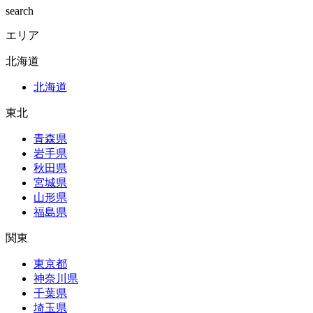
search
エリア
北海道
北海道
東北
青森県
岩手県
秋田県
宮城県
山形県
福島県
関東
東京都
神奈川県
千葉県
埼玉県