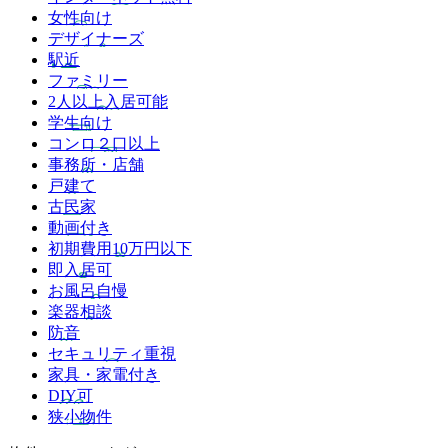
女性向け
デザイナーズ
駅近
ファミリー
2人以上入居可能
学生向け
コンロ２口以上
事務所・店舗
戸建て
古民家
動画付き
初期費用10万円以下
即入居可
お風呂自慢
楽器相談
防音
セキュリティ重視
家具・家電付き
DIY可
狭小物件