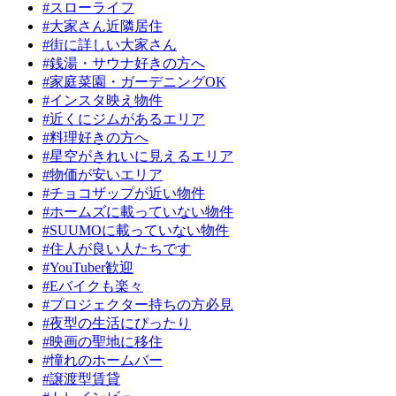
#スローライフ
#大家さん近隣居住
#街に詳しい大家さん
#銭湯・サウナ好きの方へ
#家庭菜園・ガーデニングOK
#インスタ映え物件
#近くにジムがあるエリア
#料理好きの方へ
#星空がきれいに見えるエリア
#物価が安いエリア
#チョコザップが近い物件
#ホームズに載っていない物件
#SUUMOに載っていない物件
#住人が良い人たちです
#YouTuber歓迎
#Eバイクも楽々
#プロジェクター持ちの方必見
#夜型の生活にぴったり
#映画の聖地に移住
#憧れのホームバー
#譲渡型賃貸