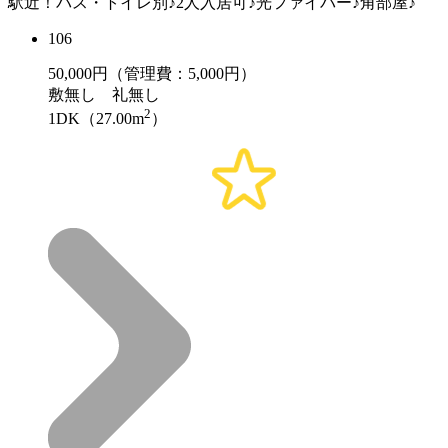
駅近！バス・トイレ別♪2人入居可♪光ファイバー♪角部屋♪
106
50,000
円（管理費：5,000円）
敷
無し
礼
無し
2
1DK（27.00m
）