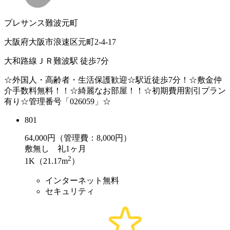
プレサンス難波元町
大阪府大阪市浪速区元町2-4-17
大和路線ＪＲ難波駅 徒歩7分
☆外国人・高齢者・生活保護歓迎☆駅近徒歩7分！☆敷金仲
介手数料無料！！☆綺麗なお部屋！！☆初期費用割引プラン
有り☆管理番号「026059」☆
801
64,000
円（管理費：8,000円）
敷
無し
礼
1ヶ月
2
1K（21.17m
）
インターネット無料
セキュリティ