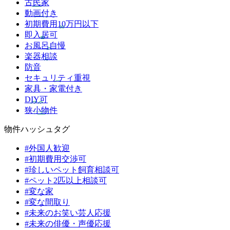
古民家
動画付き
初期費用10万円以下
即入居可
お風呂自慢
楽器相談
防音
セキュリティ重視
家具・家電付き
DIY可
狭小物件
物件ハッシュタグ
#外国人歓迎
#初期費用交渉可
#珍しいペット飼育相談可
#ペット2匹以上相談可
#変な家
#変な間取り
#未来のお笑い芸人応援
#未来の俳優・声優応援