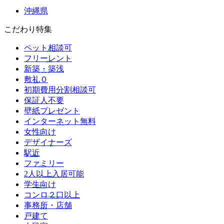
沖縄県
こだわり特集
ペット相談可
フリーレント
新築・築浅
敷礼０
初期費用分割相談可
保証人不要
壁紙プレゼント
インターネット無料
女性向け
デザイナーズ
駅近
ファミリー
2人以上入居可能
学生向け
コンロ２口以上
事務所・店舗
戸建て