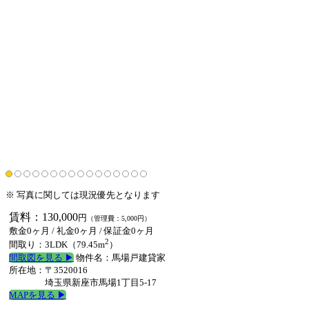
※ 写真に関しては現況優先となります
賃料：130,000
円
（管理費：5,000円）
敷金0ヶ月
/
礼金0ヶ月
/
保証金0ヶ月
2
間取り：3LDK（79.45m
）
間取図を見る ▶︎
物件名：馬場戸建貸家
所在地：〒3520016
埼玉県新座市馬場1丁目5-17
MAPを見る ▶︎