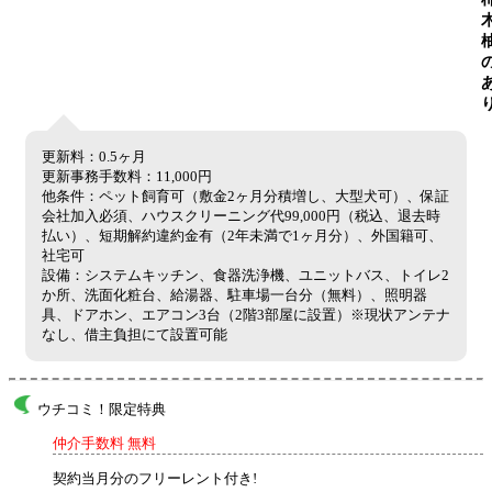
更新料：0.5ヶ月
更新事務手数料：11,000円
他条件：ペット飼育可（敷金2ヶ月分積増し、大型犬可）、保証
会社加入必須、ハウスクリーニング代99,000円（税込、退去時
払い）、短期解約違約金有（2年未満で1ヶ月分）、外国籍可、
社宅可
設備：システムキッチン、食器洗浄機、ユニットバス、トイレ2
か所、洗面化粧台、給湯器、駐車場一台分（無料）、照明器
具、ドアホン、エアコン3台（2階3部屋に設置）※現状アンテナ
なし、借主負担にて設置可能
ウチコミ！限定特典
仲介手数料 無料
契約当月分のフリーレント付き!