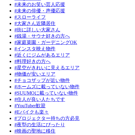
#未来のお笑い芸人応援
#未来の俳優・声優応援
#スローライフ
#大家さん近隣居住
#街に詳しい大家さん
#銭湯・サウナ好きの方へ
#家庭菜園・ガーデニングOK
#インスタ映え物件
#近くにジムがあるエリア
#料理好きの方へ
#星空がきれいに見えるエリア
#物価が安いエリア
#チョコザップが近い物件
#ホームズに載っていない物件
#SUUMOに載っていない物件
#住人が良い人たちです
#YouTuber歓迎
#Eバイクも楽々
#プロジェクター持ちの方必見
#夜型の生活にぴったり
#映画の聖地に移住