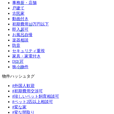
事務所・店舗
戸建て
古民家
動画付き
初期費用10万円以下
即入居可
お風呂自慢
楽器相談
防音
セキュリティ重視
家具・家電付き
DIY可
狭小物件
物件ハッシュタグ
#外国人歓迎
#初期費用交渉可
#珍しいペット飼育相談可
#ペット2匹以上相談可
#変な家
#変な間取り