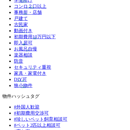
学生向け
コンロ２口以上
事務所・店舗
戸建て
古民家
動画付き
初期費用10万円以下
即入居可
お風呂自慢
楽器相談
防音
セキュリティ重視
家具・家電付き
DIY可
狭小物件
物件ハッシュタグ
#外国人歓迎
#初期費用交渉可
#珍しいペット飼育相談可
#ペット2匹以上相談可