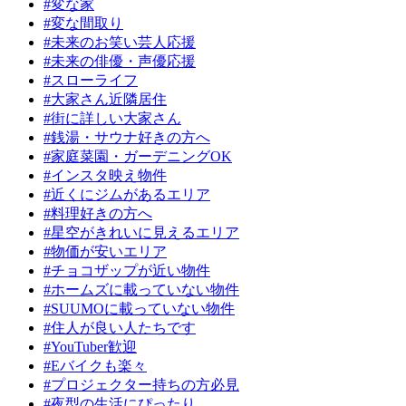
#変な家
#変な間取り
#未来のお笑い芸人応援
#未来の俳優・声優応援
#スローライフ
#大家さん近隣居住
#街に詳しい大家さん
#銭湯・サウナ好きの方へ
#家庭菜園・ガーデニングOK
#インスタ映え物件
#近くにジムがあるエリア
#料理好きの方へ
#星空がきれいに見えるエリア
#物価が安いエリア
#チョコザップが近い物件
#ホームズに載っていない物件
#SUUMOに載っていない物件
#住人が良い人たちです
#YouTuber歓迎
#Eバイクも楽々
#プロジェクター持ちの方必見
#夜型の生活にぴったり