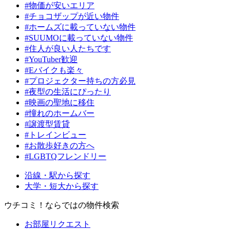
#物価が安いエリア
#チョコザップが近い物件
#ホームズに載っていない物件
#SUUMOに載っていない物件
#住人が良い人たちです
#YouTuber歓迎
#Eバイクも楽々
#プロジェクター持ちの方必見
#夜型の生活にぴったり
#映画の聖地に移住
#憧れのホームバー
#譲渡型賃貸
#トレインビュー
#お散歩好きの方へ
#LGBTQフレンドリー
沿線・駅から探す
大学・短大から探す
ウチコミ！ならではの物件検索
お部屋リクエスト