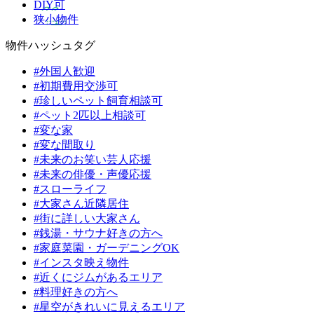
DIY可
狭小物件
物件ハッシュタグ
#外国人歓迎
#初期費用交渉可
#珍しいペット飼育相談可
#ペット2匹以上相談可
#変な家
#変な間取り
#未来のお笑い芸人応援
#未来の俳優・声優応援
#スローライフ
#大家さん近隣居住
#街に詳しい大家さん
#銭湯・サウナ好きの方へ
#家庭菜園・ガーデニングOK
#インスタ映え物件
#近くにジムがあるエリア
#料理好きの方へ
#星空がきれいに見えるエリア