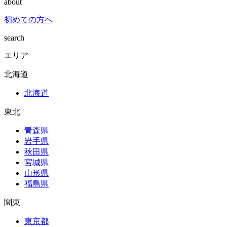
about
初めての方へ
search
エリア
北海道
北海道
東北
青森県
岩手県
秋田県
宮城県
山形県
福島県
関東
東京都