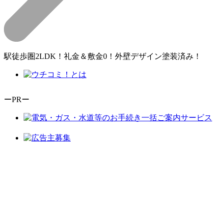
駅徒歩圏2LDK！礼金＆敷金0！外壁デザイン塗装済み！
ーPRー