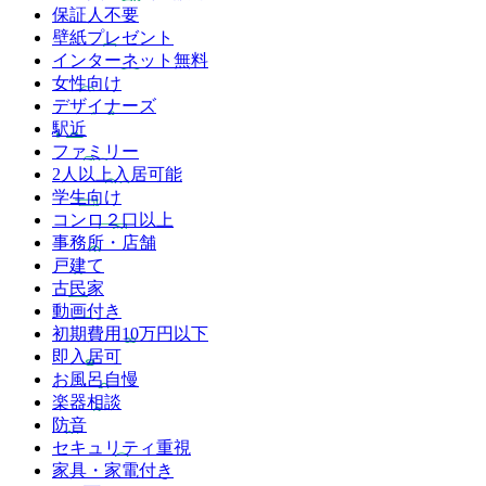
保証人不要
壁紙プレゼント
インターネット無料
女性向け
デザイナーズ
駅近
ファミリー
2人以上入居可能
学生向け
コンロ２口以上
事務所・店舗
戸建て
古民家
動画付き
初期費用10万円以下
即入居可
お風呂自慢
楽器相談
防音
セキュリティ重視
家具・家電付き