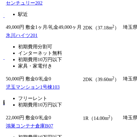
センチュリー202
駅近
2
49,000円
敷金1ヶ月/礼金49,000ヶ月
埼玉
2DK（37.18m
）
氷川ハイツ201
初期費用分割可
インターネット無料
初期費用10万円以下
家具・家電付き
2
50,000円
敷金0
/
礼金0
埼玉
2DK（39.60m
）
児玉マンション1号棟103
フリーレント
初期費用10万円以下
2
22,000円
敷金0
/
礼金0
埼玉
1R（14.00m
）
鴻巣コンテナ倉庫B07