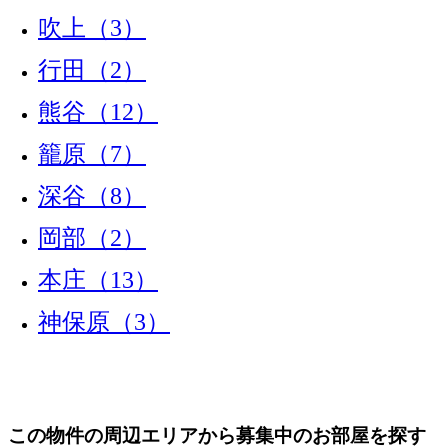
吹上（3）
行田（2）
熊谷（12）
籠原（7）
深谷（8）
岡部（2）
本庄（13）
神保原（3）
この物件の周辺エリアから募集中のお部屋を探す