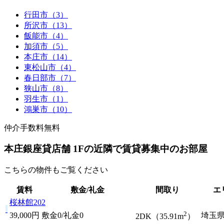
行田市（3）
所沢市（13）
飯能市（4）
加須市（5）
本庄市（14）
東松山市（4）
春日部市（7）
狭山市（8）
羽生市（1）
鴻巣市（10）
仲介手数料無料
本庄銀座貸店舗 1Fの近隣で賃貸募集中のお部屋
こちらの物件もご覧ください
賃料
敷金/礼金
間取り
エ
桜林館202
2
39,000円
敷金0
/
礼金0
埼玉
2DK（35.91m
）