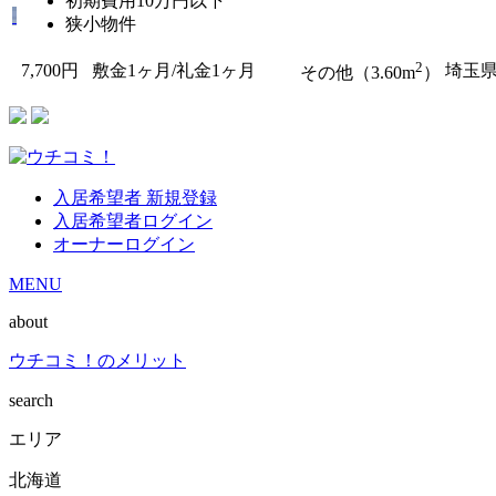
初期費用10万円以下
狭小物件
2
7,700円
敷金1ヶ月/礼金1ヶ月
埼玉
その他（3.60m
）
入居希望者 新規登録
入居希望者ログイン
オーナーログイン
MENU
about
ウチコミ！のメリット
search
エリア
北海道