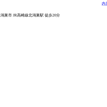
内
県鴻巣市
JR高崎線北鴻巣駅 徒歩20分