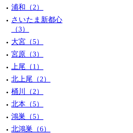
浦和（2）
さいたま新都心
（3）
大宮（5）
宮原（3）
上尾（1）
北上尾（2）
桶川（2）
北本（5）
鴻巣（5）
北鴻巣（6）