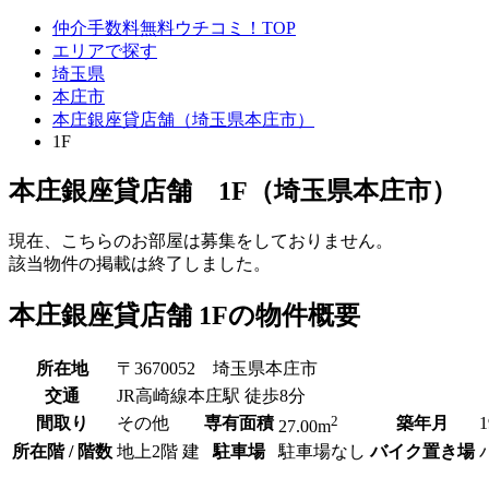
仲介手数料無料ウチコミ！TOP
エリアで探す
埼玉県
本庄市
本庄銀座貸店舗（埼玉県本庄市）
1F
本庄銀座貸店舗 1F（埼玉県本庄市）
現在、こちらのお部屋は募集をしておりません。
該当物件の掲載は終了しました。
本庄銀座貸店舗 1Fの物件概要
所在地
〒3670052 埼玉県本庄市
交通
JR高崎線本庄駅 徒歩8分
2
間取り
その他
専有面積
築年月
27.00m
所在階 / 階数
地上2階 建
駐車場
駐車場なし
バイク置き場